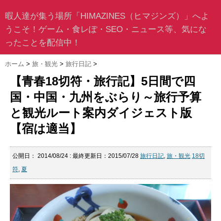
暇人達が集う場所「HIMAZINES（ヒマジンズ）」へよ
うこそ！ゲーム・食レぽ・SEO・ニュース等、気にな
ったことを配信中！
ホーム
>
旅・観光
>
旅行日記
>
【青春18切符・旅行記】5日間で四
国・中国・九州をぶらり～旅行予算
と観光ルート案内ダイジェスト版
【宿は適当】
公開日：
2014/08/24
: 最終更新日：2015/07/28
旅行日記
,
旅・観光
18切
符
,
夏