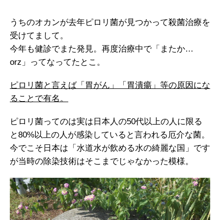
うちのオカンが去年ピロリ菌が見つかって殺菌治療を
受けてまして。
今年も健診でまた発見。再度治療中で「またか…
orz」ってなってたとこ。
ピロリ菌と言えば「胃がん」「胃潰瘍」等の原因にな
ることで有名。
ピロリ菌ってのは実は日本人の50代以上の人に限る
と80%以上の人が感染していると言われる厄介な菌。
今でこそ日本は「水道水が飲める水の綺麗な国」です
が当時の除染技術はそこまでじゃなかった模様。