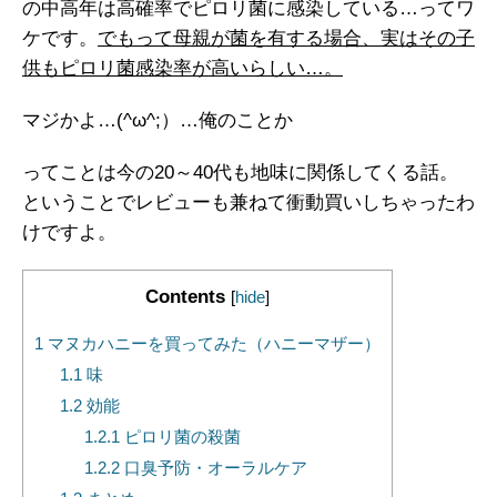
の中高年は高確率でピロリ菌に感染している…ってワ
ケです。
でもって母親が菌を有する場合、実はその子
供もピロリ菌感染率が高いらしい…。
マジかよ…(^ω^;）…俺のことか
ってことは今の20～40代も地味に関係してくる話。
ということでレビューも兼ねて衝動買いしちゃったわ
けですよ。
Contents
[
hide
]
1
マヌカハニーを買ってみた（ハニーマザー）
1.1
味
1.2
効能
1.2.1
ピロリ菌の殺菌
1.2.2
口臭予防・オーラルケア