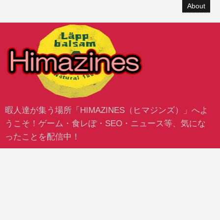
About
暇人達が集う場所「HIMAZINES（ヒマジンズ）」へよ
うこそ！ゲーム・食レぽ・SEO・ニュース等、気にな
ったことを配信中！