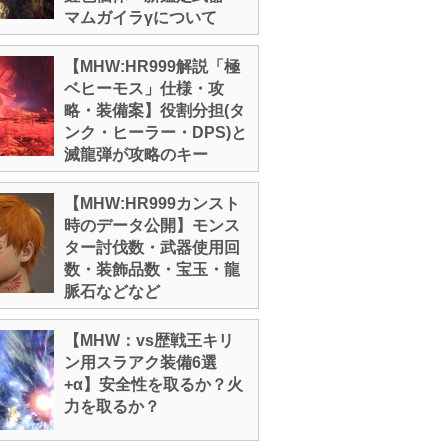
マムガイラγについて
【MHW:HR999解説「極
ベヒーモス」仕様・攻
略・装備案】役割分担(タ
ンク・ヒーラー・DPS)と
滅龍弾が攻略のキー
【MHW:HR999カンスト
時のデータ公開】モンス
ター討伐数・武器使用回
数・装飾品数・宝玉・龍
脈石などなど
【MHW：vs歴戦王キリ
ン用スラアク装備6選
+α】安全性を取るか？火
力を取るか？