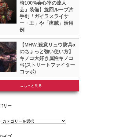
時100%会心率の達人
芸」装備】旋回ループ片
手剣「ガイラスライサ
ー・王」や「痺賊」活用
例
【MHW:殺意リュウ防具α
のちょっと強い使い方】
キノコ大好き属性キノコ
弓(ストリートファイター
コラボ)
→もっと見る
ゴリー
ー
カイブ