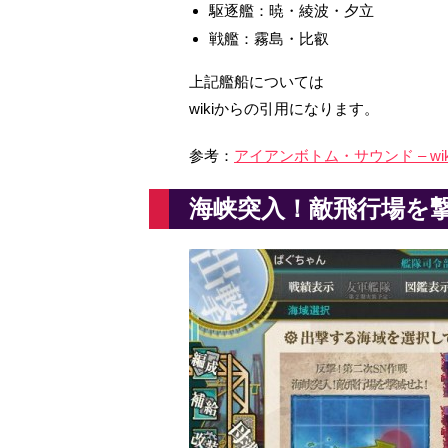
駆逐艦：暁・綾波・夕立
戦艦：霧島・比叡
上記艦船については
wikiからの引用になります。
参考：
アイアンボトム・サウンド – wikip
海峡突入！敵飛行場を