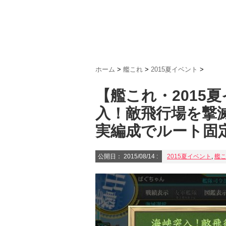
ホーム
>
艦これ
>
2015夏イベント
>
【艦これ・2015
入！敵飛行場を撃
実編成でルート固
公開日：
2015/08/14
:
2015夏イベント
,
艦