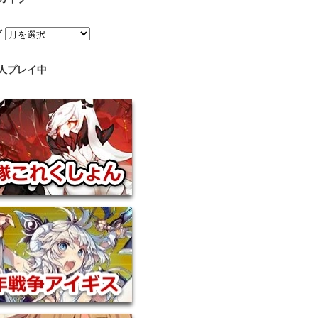
ブ
人プレイ中