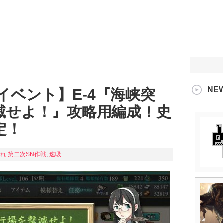
NE
夏イベント】E-4『海峡突
滅せよ！』攻略用編成！史
定！
これ
第二次SN作戦
,
速吸