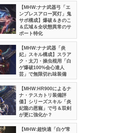
【MHW:ナナ武器弓「エ
ンプレスアロー冥灯」鬼
サポ構成】爆破＆きのこ
＆広域＆全状態異常のサ
ポート特化
【MHW:ナナ武器「炎
妃」スキル構成】スラア
ク・太刀・操虫棍用「白
ゲ爆破100%会心達人
芸」で無限切れ味装備
【MHW:HR900によるナ
ナ・テスカトリ装備評
価】シリーズスキル「炎
妃龍の恩寵」で弓＆双剣
が更に強化か？
【MHW:超快適「白ゲ常