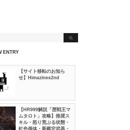
W ENTRY
【サイト移転のお知ら
せ】Himazines2nd
【HR999解説「歴戦王マ
ムタロト」攻略】推奨ス
キル・怒り荒ぶる状態・
虹色個体・新鑑定武器・