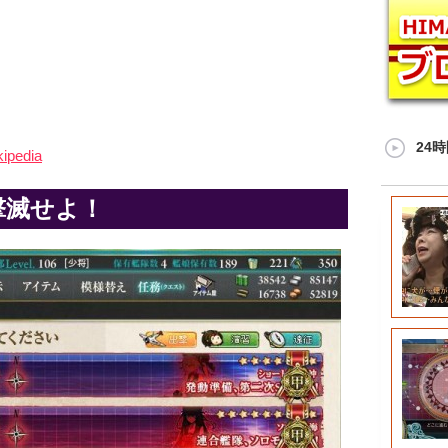
24
edia
撃滅せよ！