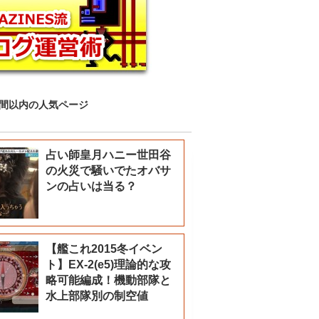
時間以内の人気ページ
占い師皇月ハニー世田谷
の火災で騒いでたオバサ
ンの占いは当る？
【艦これ2015冬イベン
ト】EX-2(e5)理論的な攻
略可能編成！機動部隊と
水上部隊別の制空値