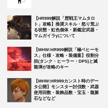
【HR999解説「歴戦王マムタロ
ト」攻略】推奨スキル・怒り荒ぶ
る状態・虹色個体・新鑑定武器・
マムガイラγについて
【MHW:HR999解説「極ベヒーモ
ス」仕様・攻略・装備案】役割分
担(タンク・ヒーラー・DPS)と滅
龍弾が攻略のキー
【MHW:HR999カンスト時のデー
タ公開】モンスター討伐数・武器
使用回数・装飾品数・宝玉・龍脈
石などなど