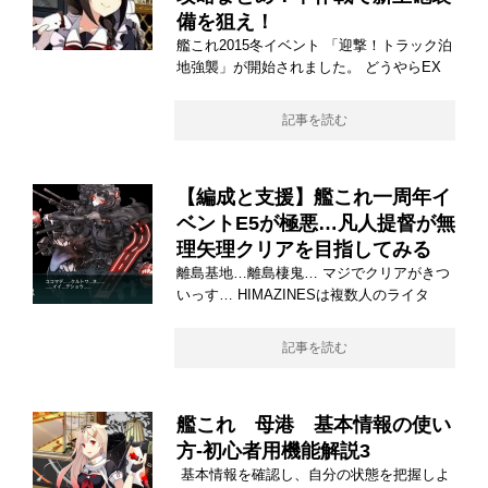
備を狙え！
艦これ2015冬イベント 「迎撃！トラック泊
地強襲」が開始されました。 どうやらEX
記事を読む
【編成と支援】艦これ一周年イ
ベントE5が極悪…凡人提督が無
理矢理クリアを目指してみる
離島基地…離島棲鬼… マジでクリアがきつ
いっす… HIMAZINESは複数人のライタ
記事を読む
艦これ 母港 基本情報の使い
方-初心者用機能解説3
基本情報を確認し、自分の状態を把握しよ