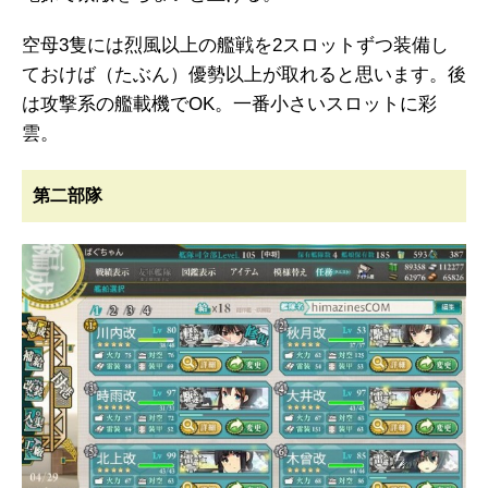
空母3隻には烈風以上の艦戦を2スロットずつ装備し
ておけば（たぶん）優勢以上が取れると思います。後
は攻撃系の艦載機でOK。一番小さいスロットに彩
雲。
第二部隊