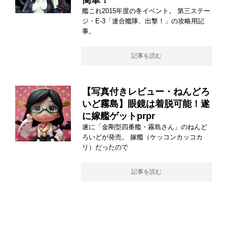
簡単！
艦これ2015年度の冬イベント。 第三ステー
ジ・E-3「連合艦隊、出撃！」の攻略用記
事。
記事を読む
【写真付きレビュー・ねんどろ
いど霧島】眼鏡は着脱可能！遂
に嫁艦ゲットprpr
遂に「金剛型四番艦・霧島さん」のねんど
ろいどが発売。 嫁艦（ケッコンカッコカ
リ）だったので
記事を読む