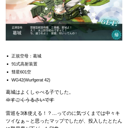
正規空母：葛城
91式高射装置
彗星601空
WG42(Wurfgerat 42)
葛城はよくしゃべる子でした。
※すごくうるさいです
雷巡を3体使える！？…ってのに気づくまでは中々キ
ツイなぁ～と思ったマップでしたが、投入したとたん