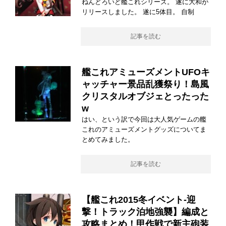
ねんどろいど艦これシリーズ。 遂に大和が
リリースしました。 遂に5体目。 自制
記事を読む
艦これアミューズメントUFOキ
ャッチャー景品乱獲祭り！島風
クリスタルオブジェとったった
w
はい、という訳で今回は大人気ゲームの艦
これのアミューズメントグッズについてま
とめてみました。
記事を読む
【艦これ2015冬イベント-迎
撃！トラック泊地強襲】編成と
攻略まとめ！甲作戦で新主砲装