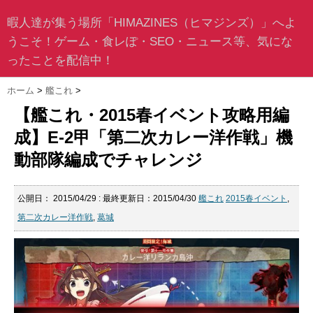
暇人達が集う場所「HIMAZINES（ヒマジンズ）」へよ
うこそ！ゲーム・食レぽ・SEO・ニュース等、気にな
ったことを配信中！
ホーム
>
艦これ
>
【艦これ・2015春イベント攻略用編
成】E-2甲「第二次カレー洋作戦」機
動部隊編成でチャレンジ
公開日：
2015/04/29
: 最終更新日：2015/04/30
艦これ
2015春イベント
,
第二次カレー洋作戦
,
葛城