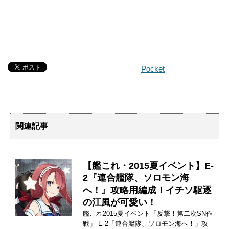
Pocket
関連記事
【艦これ・2015夏イベント】E-
2『連合艦隊、ソロモン海
へ！』攻略用編成！イチソ駆逐
の江風が可愛い！
艦これ2015夏イベント「反撃！第二次SN作
戦」 E-2「連合艦隊、ソロモン海へ！」攻