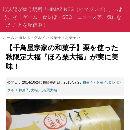
暇人達が集う場所「HIMAZINES（ヒマジンズ）」へよ
うこそ！ゲーム・食レぽ・SEO・ニュース等、気にな
ったことを配信中！
ホーム
>
食レポ・グルメ
>
和菓子・お菓子
>
【千鳥屋宗家の和菓子】栗を使った
秋限定大福『ほろ栗大福』が実に美
味！
公開日：
2014/10/24
: 最終更新日：2015/07/28
和菓子・お菓子
,
食レポ・
グルメ
和菓子
,
大福
,
ほろ栗大福