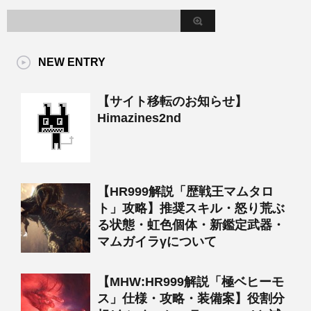
NEW ENTRY
【サイト移転のお知らせ】
Himazines2nd
【HR999解説「歴戦王マムタロ
ト」攻略】推奨スキル・怒り荒ぶ
る状態・虹色個体・新鑑定武器・
マムガイラγについて
【MHW:HR999解説「極ベヒーモ
ス」仕様・攻略・装備案】役割分