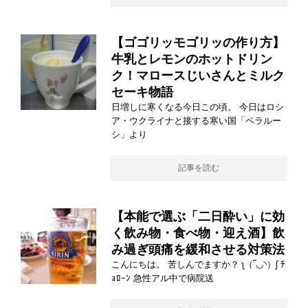
【ゴゴリッモゴリッの作り方】
牛乳とレモンのホットドリン
ク！マロースじいさんとミルク
セーキ物語
日増しに寒くなる今日この頃。 今日はロシ
ア・ウクライナと接する寒い国「ベラルー
シ」より
記事を読む
【本能で選ぶ「二日酔い」に効
く飲み物・食べ物・迎え酒】飲
み過ぎ頭痛を緩和させる対策法
こんにちは。 苦しんでますか？ ʅ（‾◡◝）ʃ ﾁ
ｮﾛｰﾝ 急性アル中で病院送