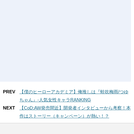
PREV
【僕のヒーローアカデミア】俺推しは『蛙吹梅雨/つゆ
ちゃん』-人気女性キャラRANKING
NEXT
【CoD:AW発売間近】開発者インタビューから考察！本
作はストーリー（キャンペーン）が熱い！？