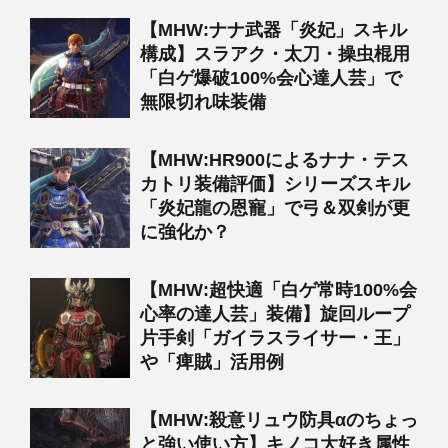
【MHW:ナナ武器「炎妃」スキル
構成】スラアク・太刀・操虫棍用
「白ゲ爆破100%会心達人芸」で
無限切れ味装備
【MHW:HR900によるナナ・テス
カトリ装備評価】シリーズスキル
「炎妃龍の恩寵」で弓＆双剣が更
に強化か？
【MHW:超快適「白ゲ常時100%会
心率の達人芸」装備】旋回ループ
片手剣「ガイラスライサー・王」
や「痺賊」活用例
【MHW:殺意リュウ防具αのちょっ
と強い使い方】キノコ大好き属性