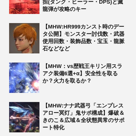
担(タンク・ヒーラー・DPS)と滅
龍弾が攻略のキー
【MHW:HR999カンスト時のデー
タ公開】モンスター討伐数・武器
使用回数・装飾品数・宝玉・龍脈
石などなど
【MHW：vs歴戦王キリン用スラ
アク装備6選+α】安全性を取る
か？火力を取るか？
【MHW:ナナ武器弓「エンプレス
アロー冥灯」鬼サポ構成】爆破＆
きのこ＆広域＆全状態異常のサポ
ート特化