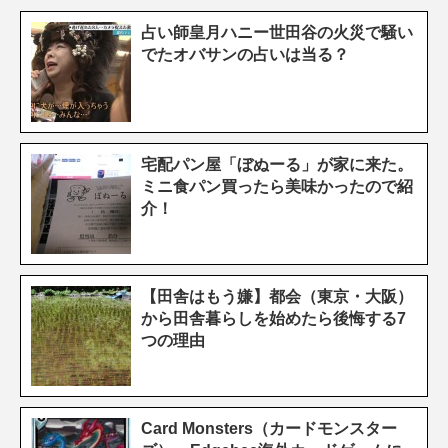
占い師皇月ハニー世田谷の火災で騒い
でたオバサンの占いは当る？
宅配パン屋「ぼぬーる」が家に来た。
ミニ食パン買ったら美味かったので紹
介！
【田舎はもう嫌】都会（東京・大阪）
から田舎暮らしを始めたら後悔する7
つの理由
Card Monsters（カードモンスター