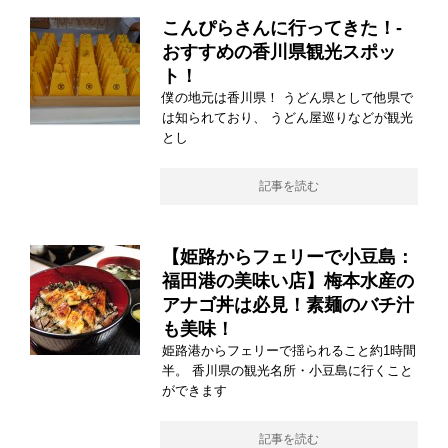
こんぴらさんに行ってきた！-
おすすめの香川県観光スポッ
ト！
僕の地元は香川県！ うどん県として他県で
は知られており、 うどん屋巡りなどが観光
とし
記事を読む
【姫路からフェリーで小豆島：
福田港の美味い店】梅本水産の
アナゴ丼は必見！素麺のバチ汁
も美味！
姫路港からフェリーで揺られること約1時間
半。 香川県の観光名所・小豆島に行くこと
ができます
記事を読む