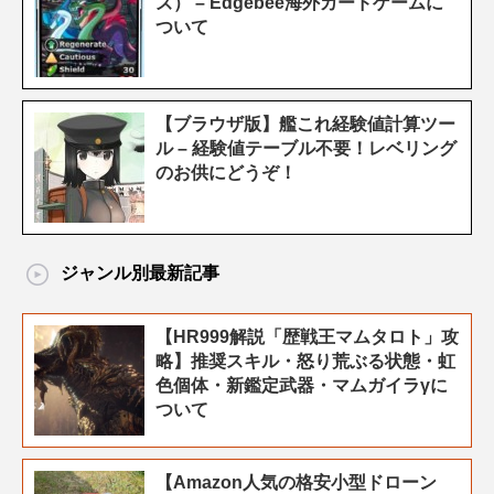
ズ） – Edgebee海外カードゲームに
ついて
【ブラウザ版】艦これ経験値計算ツー
ル – 経験値テーブル不要！レベリング
のお供にどうぞ！
ジャンル別最新記事
【HR999解説「歴戦王マムタロト」攻
略】推奨スキル・怒り荒ぶる状態・虹
色個体・新鑑定武器・マムガイラγに
ついて
【Amazon人気の格安小型ドローン