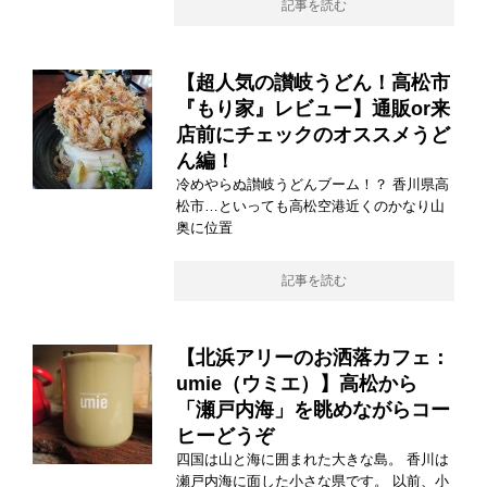
記事を読む
【超人気の讃岐うどん！高松市
『もり家』レビュー】通販or来
店前にチェックのオススメうど
ん編！
冷めやらぬ讃岐うどんブーム！？ 香川県高
松市…といっても高松空港近くのかなり山
奥に位置
記事を読む
【北浜アリーのお洒落カフェ：
umie（ウミエ）】高松から
「瀬戸内海」を眺めながらコー
ヒーどうぞ
四国は山と海に囲まれた大きな島。 香川は
瀬戸内海に面した小さな県です。 以前、小