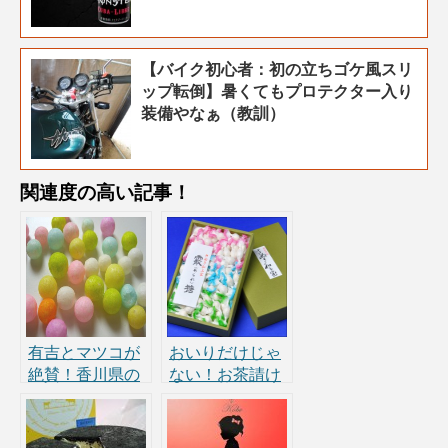
【バイク初心者：初の立ちゴケ風スリ
ップ転倒】暑くてもプロテクター入り
装備やなぁ（教訓）
関連度の高い記事！
有吉とマツコが
おいりだけじゃ
絶賛！香川県の
ない！お茶請け
和菓子「おい
和三盆など…香
り」が激ウ
川県熱愛の美味
マ！？食べ方と
しいグルメ・お