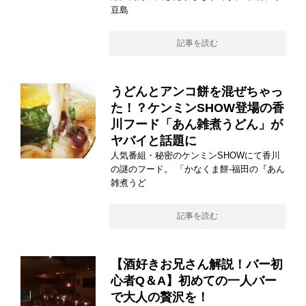
豆島
記事を読む
うどんとアンコ餅を混ぜちゃっ
た！？ケンミンSHOW登場の香
川フード「あん雑煮うどん」が
ヤバイと話題に
人気番組・秘密のケンミンSHOWにて香川
の謎のフード。 「かなくま餅-福田の『あん
雑煮うど
記事を読む
【酒好きお兄さん解説！バー初
心者Q＆A】初めての一人バー
で大人の贅沢を！