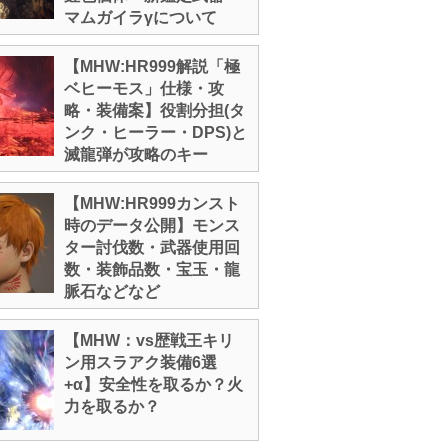
マムガイラγについて
【MHW:HR999解説「極
ベヒーモス」仕様・攻
略・装備案】役割分担(タ
ンク・ヒーラー・DPS)と
滅龍弾が攻略のキー
【MHW:HR999カンスト
時のデータ公開】モンス
ター討伐数・武器使用回
数・装飾品数・宝玉・龍
脈石などなど
【MHW：vs歴戦王キリ
ン用スラアク装備6選
+α】安全性を取るか？火
力を取るか？