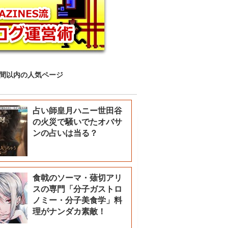
時間以内の人気ページ
占い師皇月ハニー世田谷
の火災で騒いでたオバサ
ンの占いは当る？
食戟のソーマ・薙切アリ
スの専門「分子ガストロ
ノミー・分子美食学」料
理がナンダカ素敵！