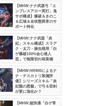
【MHW:ナナ武器弓「エ
ンプレスアロー冥灯」鬼
サポ構成】爆破＆きのこ
＆広域＆全状態異常のサ
ポート特化
【MHW:ナナ武器「炎
妃」スキル構成】スラア
ク・太刀・操虫棍用「白
ゲ爆破100%会心達人
芸」で無限切れ味装備
【MHW:HR900によるナ
ナ・テスカトリ装備評
価】シリーズスキル「炎
妃龍の恩寵」で弓＆双剣
が更に強化か？
【MHW:超快適「白ゲ常