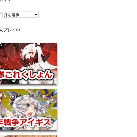
ブ
人プレイ中