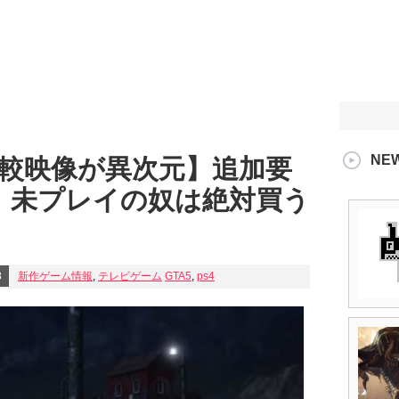
NE
の比較映像が異次元】追加要
！未プレイの奴は絶対買う
8
新作ゲーム情報
,
テレビゲーム
GTA5
,
ps4