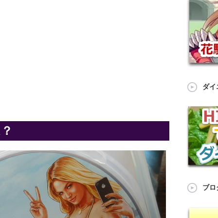
ダイ
ム？
ブロ