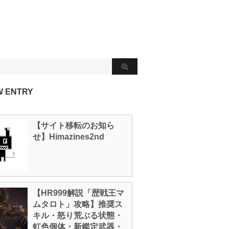
W ENTRY
【サイト移転のお知ら
せ】Himazines2nd
【HR999解説「歴戦王マ
ムタロト」攻略】推奨ス
キル・怒り荒ぶる状態・
虹色個体・新鑑定武器・