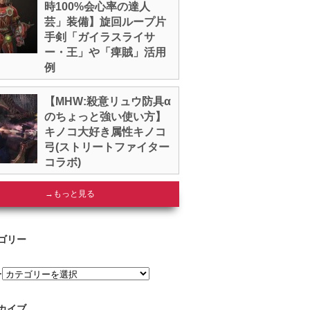
時100%会心率の達人
芸」装備】旋回ループ片
手剣「ガイラスライサ
ー・王」や「痺賊」活用
例
【MHW:殺意リュウ防具α
のちょっと強い使い方】
キノコ大好き属性キノコ
弓(ストリートファイター
コラボ)
→もっと見る
ゴリー
ー
カイブ