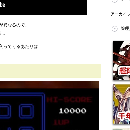
アーカイ
が異なるので、
管理
よ。
入ってくるあたりは
。