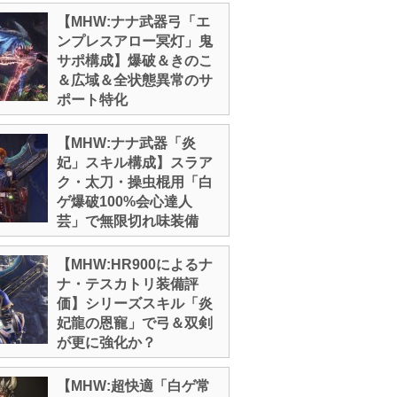
【MHW:ナナ武器弓「エ
ンプレスアロー冥灯」鬼
サポ構成】爆破＆きのこ
＆広域＆全状態異常のサ
ポート特化
【MHW:ナナ武器「炎
妃」スキル構成】スラア
ク・太刀・操虫棍用「白
ゲ爆破100%会心達人
芸」で無限切れ味装備
【MHW:HR900によるナ
ナ・テスカトリ装備評
価】シリーズスキル「炎
妃龍の恩寵」で弓＆双剣
が更に強化か？
【MHW:超快適「白ゲ常