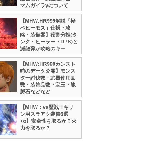
マムガイラγについて
【MHW:HR999解説「極
ベヒーモス」仕様・攻
略・装備案】役割分担(タ
ンク・ヒーラー・DPS)と
滅龍弾が攻略のキー
【MHW:HR999カンスト
時のデータ公開】モンス
ター討伐数・武器使用回
数・装飾品数・宝玉・龍
脈石などなど
【MHW：vs歴戦王キリ
ン用スラアク装備6選
+α】安全性を取るか？火
力を取るか？