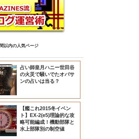
時間以内の人気ページ
占い師皇月ハニー世田谷
の火災で騒いでたオバサ
ンの占いは当る？
【艦これ2015冬イベン
ト】EX-2(e5)理論的な攻
略可能編成！機動部隊と
水上部隊別の制空値