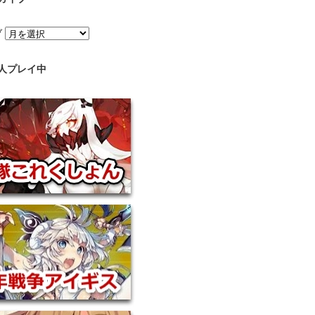
ブ
人プレイ中