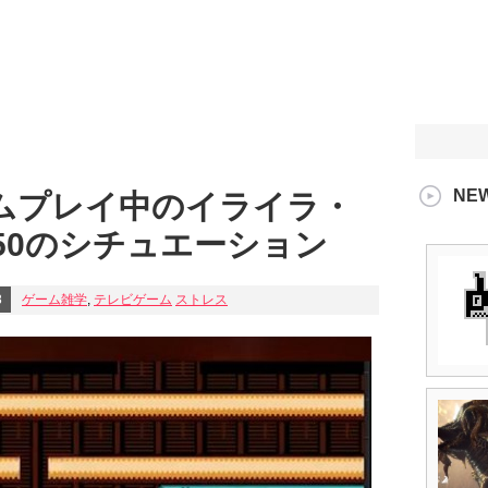
NE
ムプレイ中のイライラ・
50のシチュエーション
8
ゲーム雑学
,
テレビゲーム
ストレス