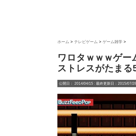
ホーム
>
テレビゲーム
>
ゲーム雑学
>
ワロタｗｗｗゲー
ストレスがたまる
公開日：
2014/04/15
: 最終更新日：2015/07/2