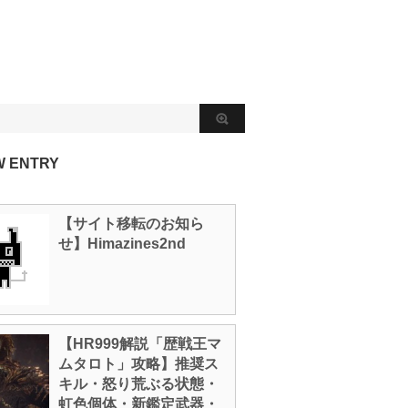
W ENTRY
【サイト移転のお知ら
せ】Himazines2nd
【HR999解説「歴戦王マ
ムタロト」攻略】推奨ス
キル・怒り荒ぶる状態・
虹色個体・新鑑定武器・