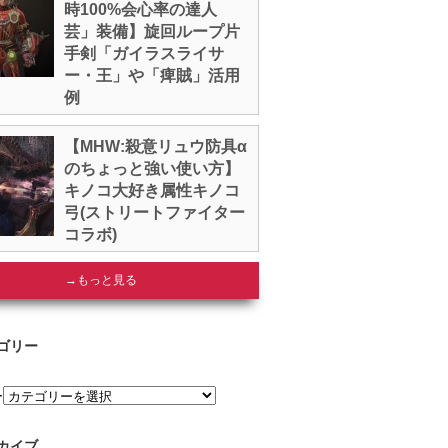
時100%会心率の達人
芸」装備】旋回ループ片
手剣「ガイラスライサ
ー・王」や「痺賊」活用
例
【MHW:殺意リュウ防具α
のちょっと強い使い方】
キノコ大好き属性キノコ
弓(ストリートファイター
コラボ)
→もっと見る
ゴリー
ー
カイブ