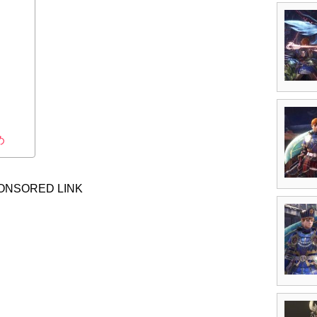
め
ONSORED LINK