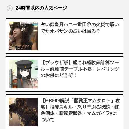
24時間以内の人気ページ
占い師皇月ハニー世田谷の火災で騒い
でたオバサンの占いは当る？
【ブラウザ版】艦これ経験値計算ツー
ル – 経験値テーブル不要！レベリング
のお供にどうぞ！
【HR999解説「歴戦王マムタロト」攻
略】推奨スキル・怒り荒ぶる状態・虹
色個体・新鑑定武器・マムガイラγに
ついて