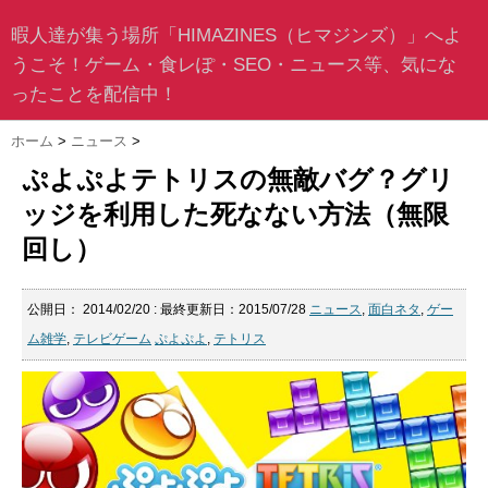
暇人達が集う場所「HIMAZINES（ヒマジンズ）」へよ
うこそ！ゲーム・食レぽ・SEO・ニュース等、気にな
ったことを配信中！
ホーム
>
ニュース
>
ぷよぷよテトリスの無敵バグ？グリ
ッジを利用した死なない方法（無限
回し）
公開日：
2014/02/20
: 最終更新日：2015/07/28
ニュース
,
面白ネタ
,
ゲー
ム雑学
,
テレビゲーム
ぷよぷよ
,
テトリス