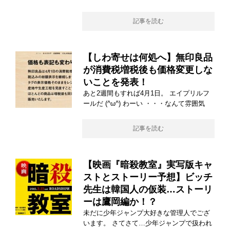
記事を読む
【しわ寄せは何処へ】無印良品
が消費税増税後も価格変更しな
いことを発表！
あと2週間もすれば4月1日。 エイプリルフ
ールだ (^ω^) わーい ・・・なんて雰囲気
記事を読む
【映画『暗殺教室』実写版キャ
ストとストーリー予想】ビッチ
先生は韓国人の仮装…ストーリ
ーは鷹岡編か！？
未だに少年ジャンプ大好きな管理人でござ
います。 さてさて…少年ジャンプで扱われ