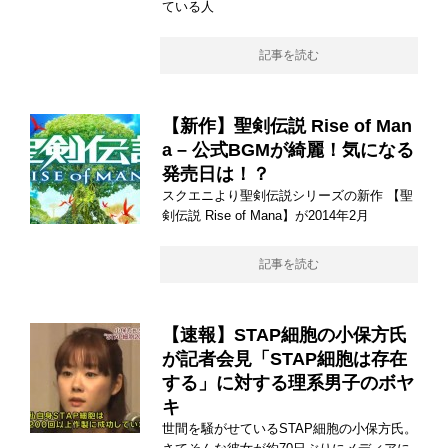
ている人
記事を読む
【新作】聖剣伝説 Rise of Man
a – 公式BGMが綺麗！気になる
発売日は！？
スクエニより聖剣伝説シリーズの新作 【聖
剣伝説 Rise of Mana】が2014年2月
記事を読む
【速報】STAP細胞の小保方氏
が記者会見「STAP細胞は存在
する」に対する理系男子のボヤ
キ
世間を騒がせているSTAP細胞の小保方氏。