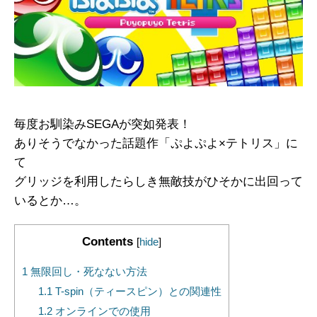
毎度お馴染みSEGAが突如発表！
ありそうでなかった話題作「ぷよぷよ×テトリス」に
て
グリッジを利用したらしき無敵技がひそかに出回って
いるとか…。
Contents
[
hide
]
1
無限回し・死なない方法
1.1
T-spin（ティースピン）との関連性
1.2
オンラインでの使用