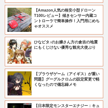
【Amazon人気の格安小型ドローン
T100レビュー】傾きセンサー内蔵コ
ントローラで簡単操作！入門用にめち
ゃオススメ
ひなビタ♪のお嬢さん方の倉吉の地震
にもくじけない優秀な観光大使ぶり
【ブラウザゲーム（アイギス）が重い
問題】グーグルクロムの設定変更で軽
くなったので備忘録メモ
【日本限定モンスターエナジー：キュ