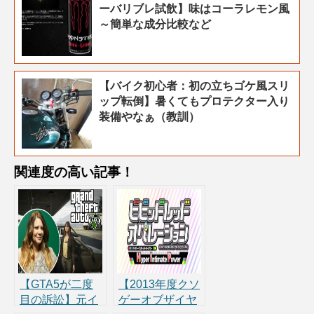
ーバリブレ試飲】味はコーラレモン風
～簡単な成分比較など
【バイク初心者：初の立ちゴケ風スリ
ップ転倒】暑くてもプロテクター入り
装備やなぁ（教訓）
関連度の高い記事！
【GTA5が二度
【2013年度クソ
目の訴訟】元イ
ゲーオブザイヤ