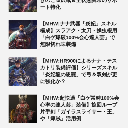
きのこ＆広域＆全状態異常のサポ
ート特化
【MHW:ナナ武器「炎妃」スキル
構成】スラアク・太刀・操虫棍用
「白ゲ爆破100%会心達人芸」で
無限切れ味装備
【MHW:HR900によるナナ・テス
カトリ装備評価】シリーズスキル
「炎妃龍の恩寵」で弓＆双剣が更
に強化か？
【MHW:超快適「白ゲ常時100%会
心率の達人芸」装備】旋回ループ
片手剣「ガイラスライサー・王」
や「痺賊」活用例