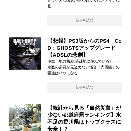
さてそんな彼女が約70日ぶりにメディアに
登
記事を読む
【悲報】PS3版からのPS4 Co
D：GHOSTSアップグレード
【ADSLの悲劇】
序章 地方格差 過疎地に住んでいると、一
定数の需要が見込めない場合「光回線」の
開通はいつになる
記事を読む
【統計から見る「自然災害」が
少ない都道府県ランキング】水
不足の香川県はトップクラスに
安全！？