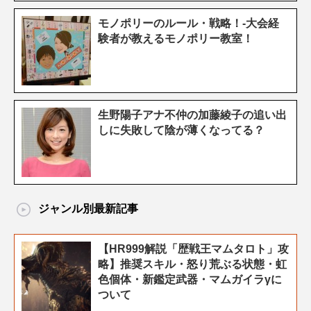
モノポリーのルール・戦略！-大会経
験者が教えるモノポリー教室！
生野陽子アナ不仲の加藤綾子の追い出
しに失敗して陰が薄くなってる？
ジャンル別最新記事
【HR999解説「歴戦王マムタロト」攻
略】推奨スキル・怒り荒ぶる状態・虹
色個体・新鑑定武器・マムガイラγに
ついて