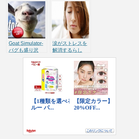
タリアンマフィ
ー大賞】ビビッ
アの娘から「人
ドレッドオペレ
生の盗作」で訴
ーションが酷す
えられる！
ぎワロタ…
Goat Simulator-
涙がストレスを
バグも盛り沢
解消するらし
山！ヤギが主役
い！涙活に使え
の3Dアクション
る泣ける動画・
ゲーム
映画