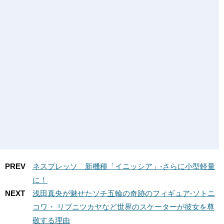
PREV
ネスプレッソ 新機種「イニッシア」-さらに小型軽量
に！
NEXT
浅田真央が魅せたソチ五輪の奇跡のフィギュア-ソトニ
コワ・ リプニツカヤなど世界のスケーターが彼女を尊
敬する理由