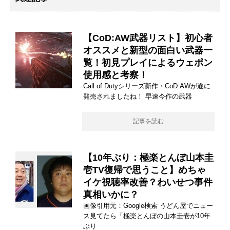
【CoD:AW武器リスト】初心者
オススメと新型の面白い武器一
覧！初見プレイによるウェポン
使用感と考察！
Call of Dutyシリーズ新作・CoD:AWが遂に
発売されましたね！ 早速今作の武器
記事を読む
【10年ぶり：極楽とんぼ山本圭
壱TV復帰で思うこと】めちゃ
イケ視聴率改善？わいせつ事件
真相いかに？
画像引用元：Google検索 うどん屋でニュー
ス見てたら「極楽とんぼの山本圭壱が10年
ぶり