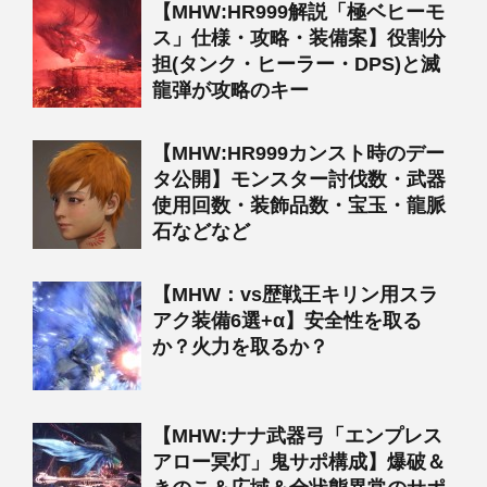
【MHW:HR999解説「極ベヒーモ
ス」仕様・攻略・装備案】役割分
担(タンク・ヒーラー・DPS)と滅
龍弾が攻略のキー
【MHW:HR999カンスト時のデー
タ公開】モンスター討伐数・武器
使用回数・装飾品数・宝玉・龍脈
石などなど
【MHW：vs歴戦王キリン用スラ
アク装備6選+α】安全性を取る
か？火力を取るか？
【MHW:ナナ武器弓「エンプレス
アロー冥灯」鬼サポ構成】爆破＆