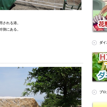
用される港。
対側にある。
ダイ
ブロ