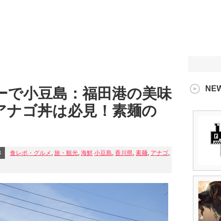
NE
ーで小豆島：福田港の美味
アナゴ丼は必見！素麺の
8
食レポ・グルメ
,
旅・観光
,
海鮮
小豆島
,
香川県
,
素麺
,
アナゴ
,