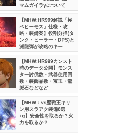
マムガイラγについて
【MHW:HR999解説「極
ベヒーモス」仕様・攻
略・装備案】役割分担(タ
ンク・ヒーラー・DPS)と
滅龍弾が攻略のキー
【MHW:HR999カンスト
時のデータ公開】モンス
ター討伐数・武器使用回
数・装飾品数・宝玉・龍
脈石などなど
【MHW：vs歴戦王キリ
ン用スラアク装備6選
+α】安全性を取るか？火
力を取るか？