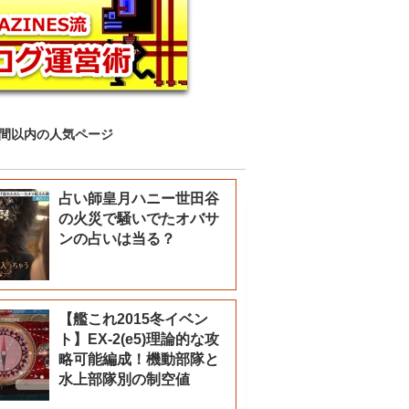
時間以内の人気ページ
占い師皇月ハニー世田谷
の火災で騒いでたオバサ
ンの占いは当る？
【艦これ2015冬イベン
ト】EX-2(e5)理論的な攻
略可能編成！機動部隊と
水上部隊別の制空値