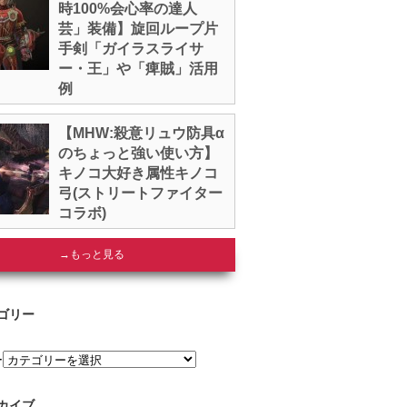
時100%会心率の達人
芸」装備】旋回ループ片
手剣「ガイラスライサ
ー・王」や「痺賊」活用
例
【MHW:殺意リュウ防具α
のちょっと強い使い方】
キノコ大好き属性キノコ
弓(ストリートファイター
コラボ)
→もっと見る
ゴリー
ー
カイブ