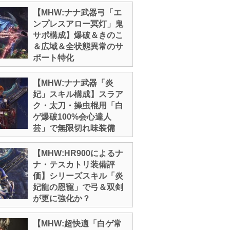
【MHW:ナナ武器弓「エ
ンプレスアロー冥灯」鬼
サポ構成】爆破＆きのこ
＆広域＆全状態異常のサ
ポート特化
【MHW:ナナ武器「炎
妃」スキル構成】スラア
ク・太刀・操虫棍用「白
ゲ爆破100%会心達人
芸」で無限切れ味装備
【MHW:HR900によるナ
ナ・テスカトリ装備評
価】シリーズスキル「炎
妃龍の恩寵」で弓＆双剣
が更に強化か？
【MHW:超快適「白ゲ常