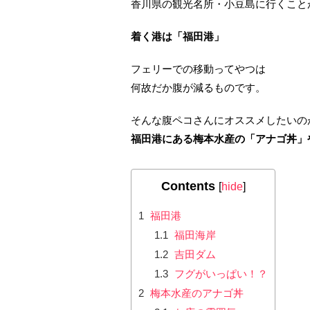
香川県の観光名所・小豆島に行くこと
着く港は「福田港」
フェリーでの移動ってやつは
何故だか腹が減るものです。
そんな腹ペコさんにオススメしたいの
福田港にある梅本水産の「アナゴ丼」
Contents
[
hide
]
1
福田港
1.1
福田海岸
1.2
吉田ダム
1.3
フグがいっぱい！？
2
梅本水産のアナゴ丼