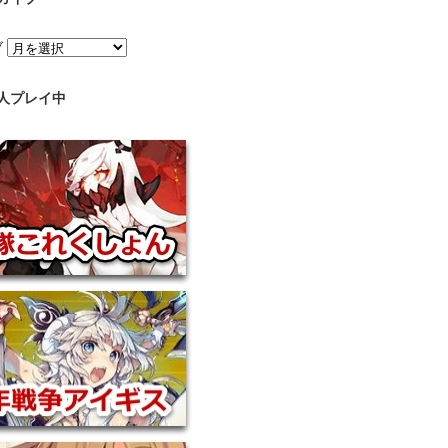
ブ
人プレイ中