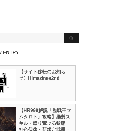
W ENTRY
【サイト移転のお知ら
せ】Himazines2nd
【HR999解説「歴戦王マ
ムタロト」攻略】推奨ス
キル・怒り荒ぶる状態・
虹色個体・新鑑定武器・