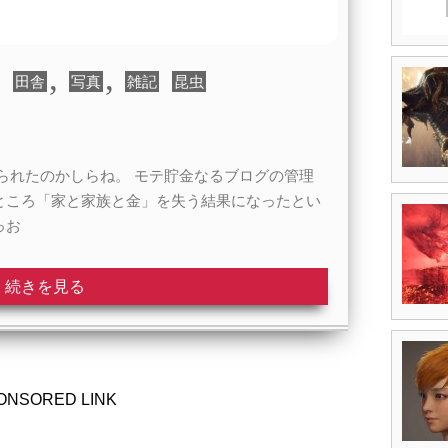
,
,
,
田舎
写真
雑記
昆虫
られたのかしらね。 モテ貯金なるブログの管理
ところ「家と家族と金」を失う結果になったとい
っお
続きを見る
ONSORED LINK