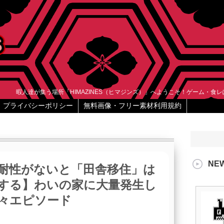
暇人達が集う場所「HIMAZINES（ヒマジンズ）」へようこそ！ゲーム・食
プライバシーポリシー
無料画像・フリー素材利用規約
NE
耐性がないと「田舎移住」は
する】わいの家に大量発生し
々エピソード