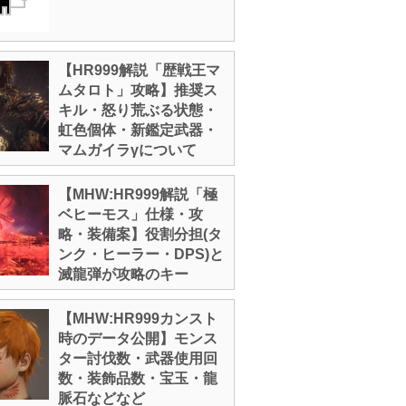
【HR999解説「歴戦王マ
ムタロト」攻略】推奨ス
キル・怒り荒ぶる状態・
虹色個体・新鑑定武器・
マムガイラγについて
【MHW:HR999解説「極
ベヒーモス」仕様・攻
略・装備案】役割分担(タ
ンク・ヒーラー・DPS)と
滅龍弾が攻略のキー
【MHW:HR999カンスト
時のデータ公開】モンス
ター討伐数・武器使用回
数・装飾品数・宝玉・龍
脈石などなど