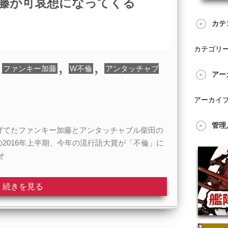
藤が可哀想になってくる
カテ
カテゴリ
,
,
ファンキー加藤
W不倫
アンタッチャブ
アー
アーカイ
管理
げてたファンキー加藤とアンタッチャブル柴田の
2016年上半期、今年の流行語大賞が「不倫」に
そ
続きを見る