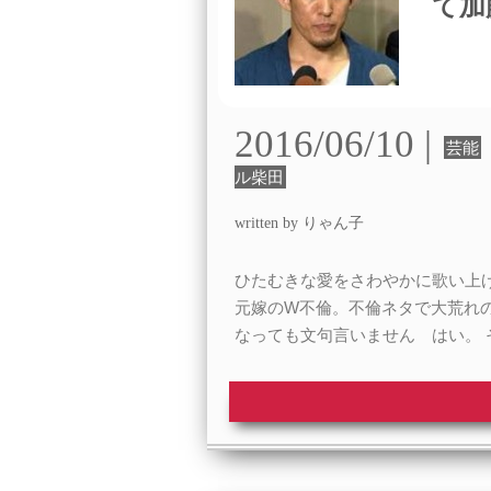
て加
2016/06/10 |
芸能
ル柴田
written by りゃん子
ひたむきな愛をさわやかに歌い上
元嫁のW不倫。不倫ネタで大荒れの
なっても文句言いません はい。 