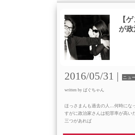
【ゲ
が政
2016/05/31 |
ニュ
written by ばぐちゃん
ほっさまんも過去の人…何時にな
すがに政治家さんは犯罪率が高いだ
三つがあれば