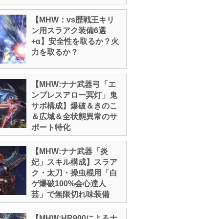
【MHW：vs歴戦王キリ
ン用スラアク装備6選
+α】安全性を取るか？火
力を取るか？
【MHW:ナナ武器弓「エ
ンプレスアロー冥灯」鬼
サポ構成】爆破＆きのこ
＆広域＆全状態異常のサ
ポート特化
【MHW:ナナ武器「炎
妃」スキル構成】スラア
ク・太刀・操虫棍用「白
ゲ爆破100%会心達人
芸」で無限切れ味装備
【MHW:HR900によるナ