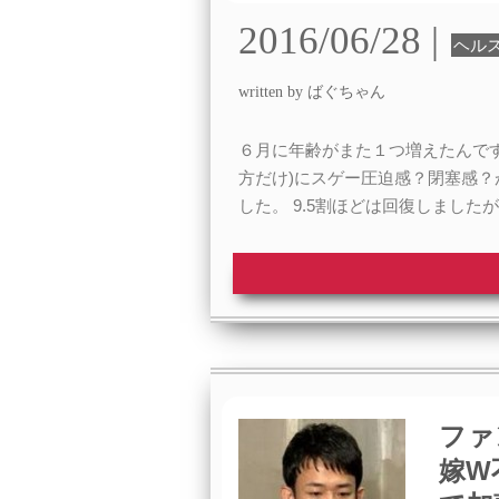
2016/06/28 |
ヘル
written by ばぐちゃん
６月に年齢がまた１つ増えたんで
方だけ)にスゲー圧迫感？閉塞感
した。 9.5割ほどは回復しました
ファ
嫁W