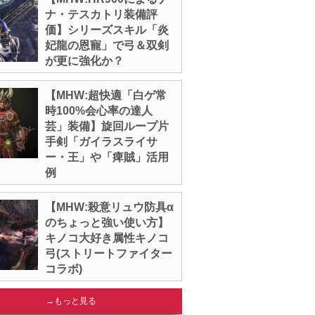
ナ・テスカトリ装備評
価】シリーズスキル「炎
妃龍の恩寵」で弓＆双剣
が更に強化か？
【MHW:超快適「白ゲ常
時100%会心率の達人
芸」装備】旋回ループ片
手剣「ガイラスライサ
ー・王」や「痺賊」活用
例
【MHW:殺意リュウ防具α
のちょっと強い使い方】
キノコ大好き属性キノコ
弓(ストリートファイター
コラボ)
→もっと見る