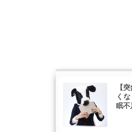
【突
くな
眠不