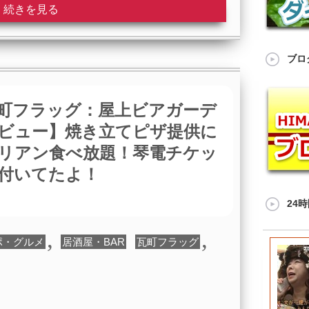
続きを見る
ブロ
町フラッグ：屋上ビアガーデ
ビュー】焼き立てピザ提供に
リアン食べ放題！琴電チケッ
付いてたよ！
24
,
,
ポ・グルメ
居酒屋・BAR
瓦町フラッグ