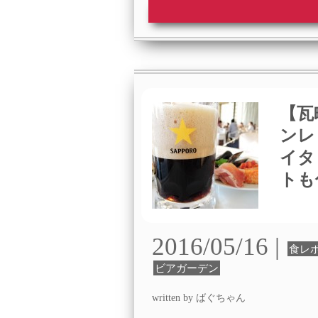
【瓦
ンレ
イタ
トも
2016/05/16 |
食レ
ビアガーデン
written by ばぐちゃん