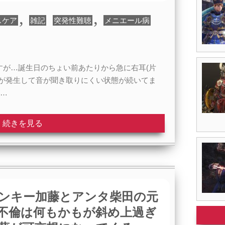
,
,
スケア
雑記
突発性難聴
メニエール病
すが…誕生日のちょい前あたりから急に右耳(片
？が発生して音が聞き取りにくい状態が続いてま
が…
続きを見る
ンキー加藤とアンタ柴田の元
不倫は何もかもが斜め上過ぎ