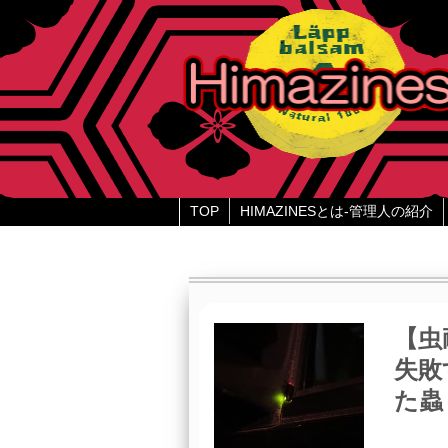
TOP
HIMAZINESとは-管理人の紹介
【虫
失敗
た蟲