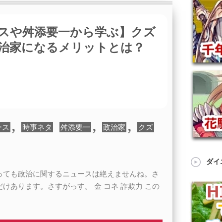
スや舛添要一から学ぶ】クズ
治家になるメリットとは？
,
,
,
ース
時事ネタ
舛添要一
政治家
クズ
ダイ
っても政治に関するニュースは絶えませんね。さ
けあります。さすがっす。 金 コネ 詐欺力 この