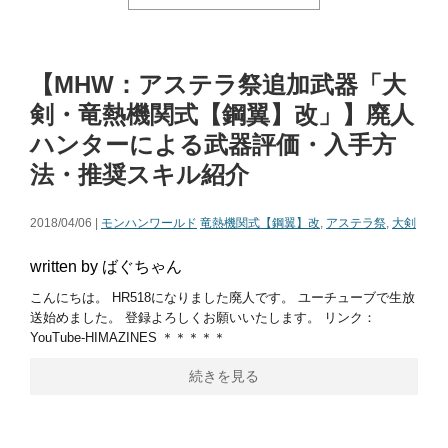
【MHW：アステラ祭追加武器「大
剣・竜熱機関式【鋼翼】改」】廃人
ハンターによる武器評価・入手方
法・推奨スキル紹介
2018/04/06 |
モンハンワールド
竜熱機関式【鋼翼】改
,
アステラ祭
,
大剣
written by ばぐちゃん
こんにちは。 HR518になりました廃人です。 ユーチューブで生放
送始めました。 登録よろしくお願いいたします。 リンク：
YouTube-HIMAZINES ＊＊＊＊＊
続きを見る