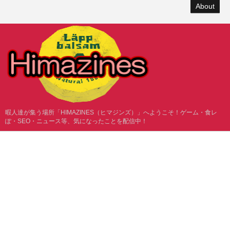
About
暇人達が集う場所「HIMAZINES（ヒマジンズ）」へようこそ！ゲーム・食レ
ぽ・SEO・ニュース等、気になったことを配信中！