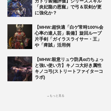
カトリ装備評価】シリーズスキル
「炎妃龍の恩寵」で弓＆双剣が更
に強化か？
【MHW:超快適「白ゲ常時100%会
心率の達人芸」装備】旋回ループ
片手剣「ガイラスライサー・王」
や「痺賊」活用例
【MHW:殺意リュウ防具αのちょっ
と強い使い方】キノコ大好き属性
キノコ弓(ストリートファイターコ
ラボ)
→もっと見る