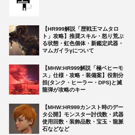
【HR999解説「歴戦王マムタロ
ト」攻略】推奨スキル・怒り荒ぶ
る状態・虹色個体・新鑑定武器・
マムガイラγについて
【MHW:HR999解説「極ベヒーモ
ス」仕様・攻略・装備案】役割分
担(タンク・ヒーラー・DPS)と滅
龍弾が攻略のキー
【MHW:HR999カンスト時のデー
タ公開】モンスター討伐数・武器
使用回数・装飾品数・宝玉・龍脈
石などなど