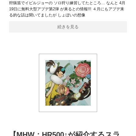
狩猟笛でイビルジョーの ソロ狩り練習してたところ… なんと 4月
19日に無料大型アプデ第2弾 が来るとの情報!!! ４月にもアプデ来
る的な話は聞いてましたが しょぼいの想像
続きを見る
【MHW：HR500↑が紹介するスラ