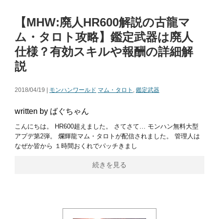
【MHW:廃人HR600解説の古龍マ
ム・タロト攻略】鑑定武器は廃人
仕様？有効スキルや報酬の詳細解
説
2018/04/19 |
モンハンワールド
マム・タロト
,
鑑定武器
written by ばぐちゃん
こんにちは。 HR600超えました。 さてさて… モンハン無料大型
アプデ第2弾。 爛輝龍マム・タロトが配信されました。 管理人は
なぜか皆から １時間おくれでパッチきまし
続きを見る