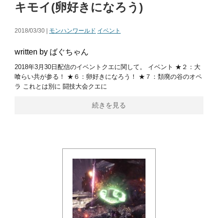
キモイ(卵好きになろう)
2018/03/30 |
モンハンワールド
イベント
written by ばぐちゃん
2018年3月30日配信のイベントクエに関して。 イベント ★２：大
喰らい共が参る！ ★６：卵好きになろう！ ★７：頽廃の谷のオペ
ラ これとは別に 闘技大会クエに
続きを見る