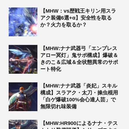
【MHW：vs歴戦王キリン用スラ
アク装備6選+α】安全性を取る
か？火力を取るか？
【MHW:ナナ武器弓「エンプレス
アロー冥灯」鬼サポ構成】爆破＆
きのこ＆広域＆全状態異常のサポ
ート特化
【MHW:ナナ武器「炎妃」スキル
構成】スラアク・太刀・操虫棍用
「白ゲ爆破100%会心達人芸」で
無限切れ味装備
【MHW:HR900によるナナ・テス