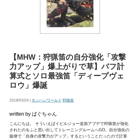
【MHW：狩猟笛の自分強化「攻撃
力アップ」爆上がりで草】バフ計
算式とソロ最強笛「ディープヴェ
ロウ」爆誕
2018/03/24 |
モンハンワールド
狩猟笛
written by ばぐちゃん
こんにちは。 そういえばイビルジョー追加アプデで狩猟笛が強化
されたのをふと思い出してトレーニングルームへGO。自分強化の
旋律で「自身の攻撃力がアップ」するということだったので計算