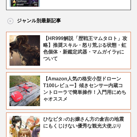
ジャンル別最新記事
【HR999解説「歴戦王マムタロト」攻
略】推奨スキル・怒り荒ぶる状態・虹
色個体・新鑑定武器・マムガイラγに
ついて
【Amazon人気の格安小型ドローン
T100レビュー】傾きセンサー内蔵コ
ントローラで簡単操作！入門用にめち
ゃオススメ
ひなビタ♪のお嬢さん方の倉吉の地震
にもくじけない優秀な観光大使ぶり