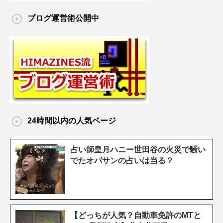
ブログ運営術公開中
24時間以内の人気ページ
占い師皇月ハニー世田谷の火災で騒い
でたオバサンの占いは当る？
【どっちが人気？自動車免許のMTと