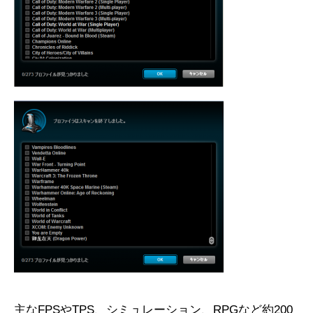
主なFPSやTPS、シミュレーション、RPGなど約200