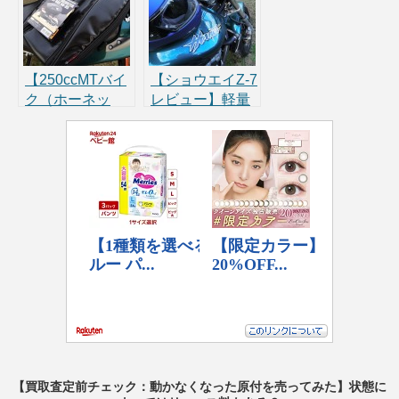
力検査！もし落
キで攻略や！
ちた場合は？
【250ccMTバイ
【ショウエイZ-7
ク（ホーネッ
レビュー】軽量
ト）にシートバ
フルフェイスは
ッグ装着】デグ
初ヘルメットに
ナー「NB-95」
もオススメ！エ
レビュー！取り
アインテークな
外せばショルダ
ど紹介
ーバッグ
【買取査定前チェック：動かなくなった原付を売ってみた】状態に