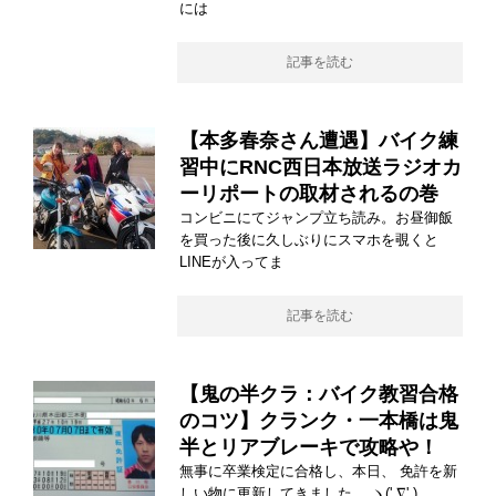
には
記事を読む
【本多春奈さん遭遇】バイク練
習中にRNC西日本放送ラジオカ
ーリポートの取材されるの巻
コンビニにてジャンプ立ち読み。お昼御飯
を買った後に久しぶりにスマホを覗くと
LINEが入ってま
記事を読む
【鬼の半クラ：バイク教習合格
のコツ】クランク・一本橋は鬼
半とリアブレーキで攻略や！
無事に卒業検定に合格し、本日、 免許を新
しい物に更新してきました。 ヽ(' ∇' )