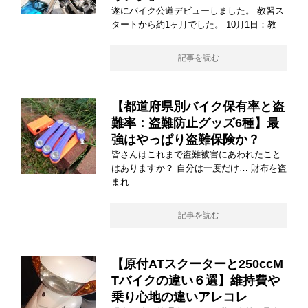
遂にバイク公道デビューしました。 教習ス
タートから約1ヶ月でした。 10月1日：教
記事を読む
【都道府県別バイク保有率と盗
難率：盗難防止グッズ6種】最
強はやっぱり盗難保険か？
皆さんはこれまで盗難被害にあわれたこと
はありますか？ 自分は一度だけ… 財布を盗
まれ
記事を読む
【原付ATスクーターと250ccM
Tバイクの違い６選】維持費や
乗り心地の違いアレコレ