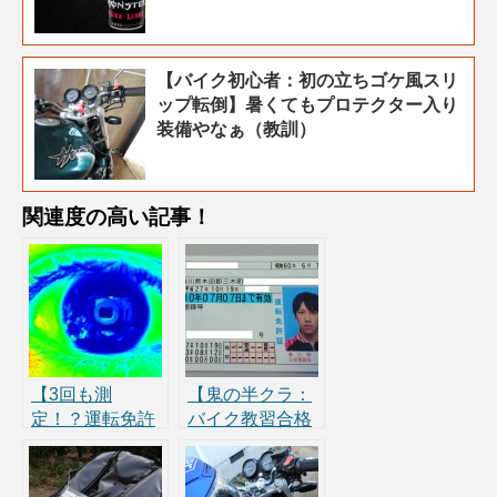
【バイク初心者：初の立ちゴケ風スリ
ップ転倒】暑くてもプロテクター入り
装備やなぁ（教訓）
関連度の高い記事！
【3回も測
【鬼の半クラ：
定！？運転免許
バイク教習合格
の視力検査】合
のコツ】クラン
格基準と不安な
ク・一本橋は鬼
場合のネット視
半とリアブレー