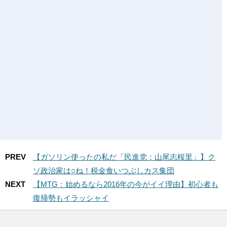
PREV
【ガソリン使ったの私だ「民進党：山尾志桜里」】ク
ソ政治家は○ね！税金食いつぶしカス集団
NEXT
【MTG：始めるなら2016年の今がイイ理由】初心者も
復帰勢もイラッシャイ