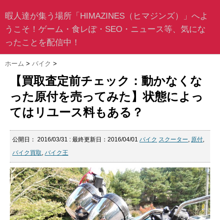
暇人達が集う場所「HIMAZINES（ヒマジンズ）」へよ
うこそ！ゲーム・食レぽ・SEO・ニュース等、気にな
ったことを配信中！
ホーム
>
バイク
>
【買取査定前チェック：動かなくな
った原付を売ってみた】状態によっ
てはリユース料もある？
公開日：
2016/03/31
: 最終更新日：2016/04/01
バイク
スクーター
,
原付
,
バイク買取
,
バイク王