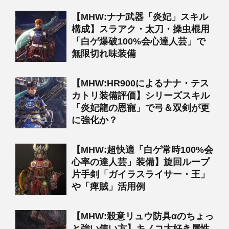
【MHW:ナナ武器「炎妃」スキル
構成】スラアク・太刀・操虫棍用
「白ゲ爆破100%会心達人芸」で
無限切れ味装備
【MHW:HR900によるナナ・テス
カトリ装備評価】シリーズスキル
「炎妃龍の恩寵」で弓＆双剣が更
に強化か？
【MHW:超快適「白ゲ常時100%会
心率の達人芸」装備】旋回ループ
片手剣「ガイラスライサー・王」
や「痺賊」活用例
【MHW:殺意リュウ防具αのちょっ
と強い使い方】キノコ大好き属性