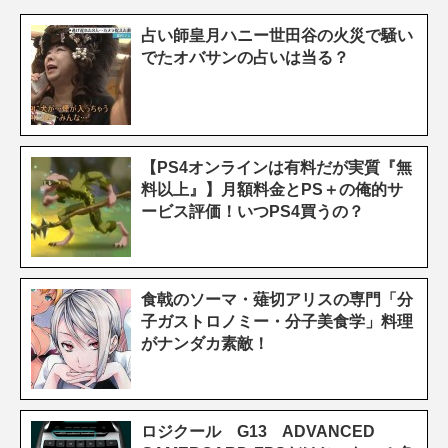
占い師皇月ハニー世田谷の火災で騒い
でたオバサンの占いは当る？
【PS4オンラインは有料だが実質『無
料以上』】月額料金とPS＋の俺的サ
ービス評価！いつPS4買うの？
食戟のソーマ・薙切アリスの専門「分
子ガストロノミー・分子美食学」料理
がナンダカ素敵！
ロジクール G13 ADVANCED