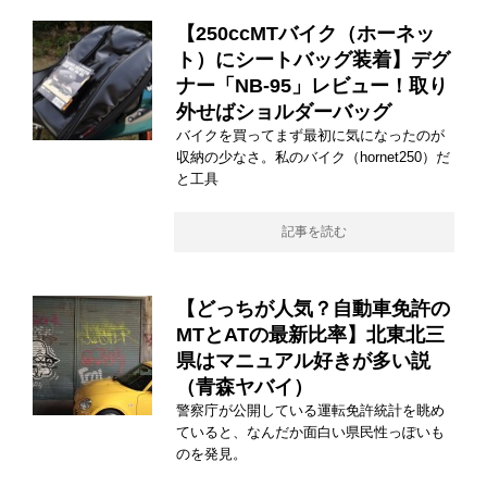
【250ccMTバイク（ホーネッ
ト）にシートバッグ装着】デグ
ナー「NB-95」レビュー！取り
外せばショルダーバッグ
バイクを買ってまず最初に気になったのが
収納の少なさ。私のバイク（hornet250）だ
と工具
記事を読む
【どっちが人気？自動車免許の
MTとATの最新比率】北東北三
県はマニュアル好きが多い説
（青森ヤバイ）
警察庁が公開している運転免許統計を眺め
ていると、なんだか面白い県民性っぽいも
のを発見。