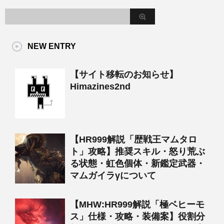
NEW ENTRY
【サイト移転のお知らせ】
Himazines2nd
【HR999解説「歴戦王マムタロ
ト」攻略】推奨スキル・怒り荒ぶ
る状態・虹色個体・新鑑定武器・
マムガイラγについて
【MHW:HR999解説「極ベヒーモ
ス」仕様・攻略・装備案】役割分