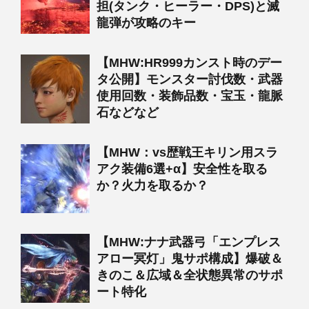
担(タンク・ヒーラー・DPS)と滅
龍弾が攻略のキー
【MHW:HR999カンスト時のデー
タ公開】モンスター討伐数・武器
使用回数・装飾品数・宝玉・龍脈
石などなど
【MHW：vs歴戦王キリン用スラ
アク装備6選+α】安全性を取る
か？火力を取るか？
【MHW:ナナ武器弓「エンプレス
アロー冥灯」鬼サポ構成】爆破＆
きのこ＆広域＆全状態異常のサポ
ート特化