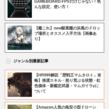
GAMEBOARD-FPSだけじゃない！色
んな設定、使い方！
【艦これ】new駆逐艦の浜風のドロッ
プ場所とオススメ入手方法【画像あ
り】
ジャンル別最新記事
【HR999解説「歴戦王マムタロト」攻
略】推奨スキル・怒り荒ぶる状態・虹
色個体・新鑑定武器・マムガイラγに
ついて
【Amazon人気の格安小型ドローン