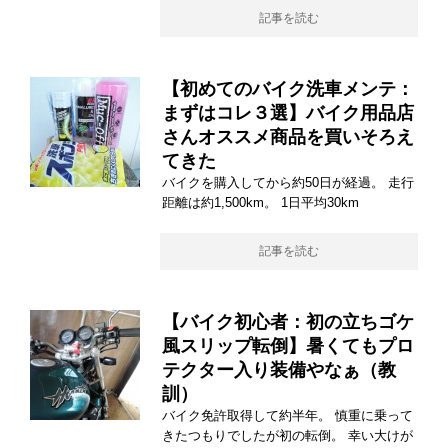
記事を読む
【初めてのバイク洗車メンテ：
まずはコレ３選】バイク用品店
さんオススメ商品を買いそろえ
てきた
バイクを購入してから約50日が経過。 走行
距離は約1,500km。 1日平均30km
記事を読む
【バイク初心者：初の立ちゴケ
風スリップ転倒】暑くてもプロ
テクター入り装備やなぁ（教
訓）
バイク免許取得して約半年。 慎重に乗って
きたつもりでしたが初の転倒。 幸い大けが