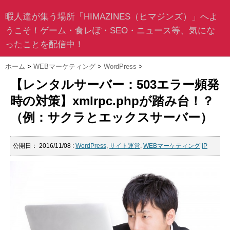
暇人達が集う場所「HIMAZINES（ヒマジンズ）」へよ
うこそ！ゲーム・食レぽ・SEO・ニュース等、気にな
ったことを配信中！
ホーム
>
WEBマーケティング
>
WordPress
>
【レンタルサーバー：503エラー頻発
時の対策】xmlrpc.phpが踏み台！？
（例：サクラとエックスサーバー）
公開日：
2016/11/08
:
WordPress
,
サイト運営
,
WEBマーケティング
IP