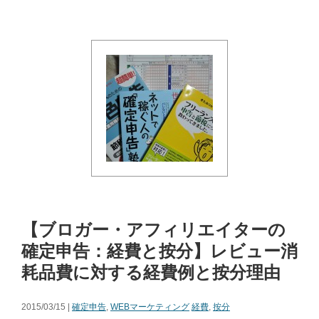
【ブロガー・アフィリエイターの
確定申告：経費と按分】レビュー消
耗品費に対する経費例と按分理由
2015/03/15 |
確定申告
,
WEBマーケティング
経費
,
按分