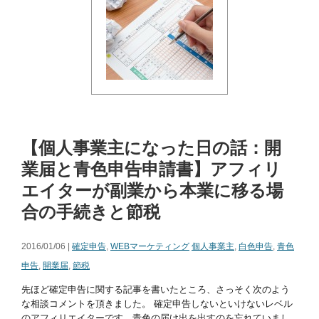
【個人事業主になった日の話：開
業届と青色申告申請書】アフィリ
エイターが副業から本業に移る場
合の手続きと節税
2016/01/06 |
確定申告
,
WEBマーケティング
個人事業主
,
白色申告
,
青色
申告
,
開業届
,
節税
先ほど確定申告に関する記事を書いたところ、さっそく次のよう
な相談コメントを頂きました。 確定申告しないといけないレベル
のアフィリエイターです。青色の届け出を出すのを忘れていまし