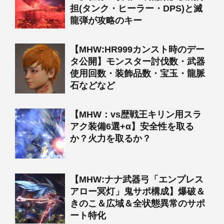
担(タンク・ヒーラー・DPS)と滅
龍弾が攻略のキー
【MHW:HR999カンスト時のデー
タ公開】モンスター討伐数・武器
使用回数・装飾品数・宝玉・龍脈
石などなど
【MHW：vs歴戦王キリン用スラ
アク装備6選+α】安全性を取る
か？火力を取るか？
【MHW:ナナ武器弓「エンプレス
アロー冥灯」鬼サポ構成】爆破＆
きのこ＆広域＆全状態異常のサポ
ート特化