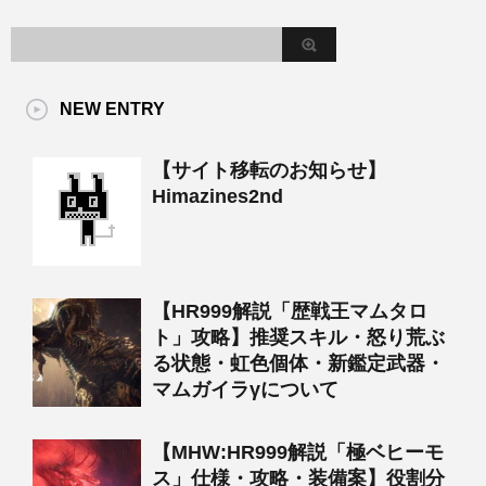
NEW ENTRY
【サイト移転のお知らせ】
Himazines2nd
【HR999解説「歴戦王マムタロ
ト」攻略】推奨スキル・怒り荒ぶ
る状態・虹色個体・新鑑定武器・
マムガイラγについて
【MHW:HR999解説「極ベヒーモ
ス」仕様・攻略・装備案】役割分