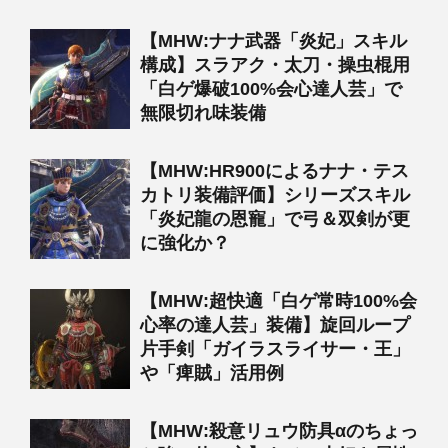
【MHW:ナナ武器「炎妃」スキル
構成】スラアク・太刀・操虫棍用
「白ゲ爆破100%会心達人芸」で
無限切れ味装備
【MHW:HR900によるナナ・テス
カトリ装備評価】シリーズスキル
「炎妃龍の恩寵」で弓＆双剣が更
に強化か？
【MHW:超快適「白ゲ常時100%会
心率の達人芸」装備】旋回ループ
片手剣「ガイラスライサー・王」
や「痺賊」活用例
【MHW:殺意リュウ防具αのちょっ