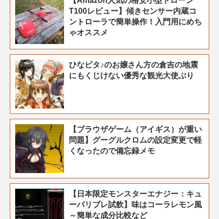
【Amazon人気の格安小型ドローン
T100レビュー】傾きセンサー内蔵コ
ントローラで簡単操作！入門用にめち
ゃオススメ
ひなビタ♪のお嬢さん方の倉吉の地震
にもくじけない優秀な観光大使ぶり
【ブラウザゲーム（アイギス）が重い
問題】グーグルクロムの設定変更で軽
くなったので備忘録メモ
【日本限定モンスターエナジー：キュ
ーバリブレ試飲】味はコーラレモン風
～簡単な成分比較など