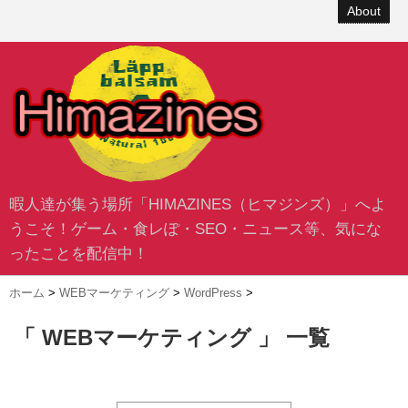
About
暇人達が集う場所「HIMAZINES（ヒマジンズ）」へよ
うこそ！ゲーム・食レぽ・SEO・ニュース等、気にな
ったことを配信中！
ホーム
>
WEBマーケティング
>
WordPress
>
「 WEBマーケティング 」 一覧