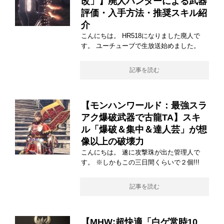
改」】廃人ハンターによる武器
評価・入手方法・推奨スキル紹
介
こんにちは。 HR518になりました廃人で
す。 ユーチューブで生放送始めました。
記事を読む
【モンハンワールド：最強スラ
アク爆破武器で古龍TA】スキ
ル「爆破＆集中＆達人芸」が想
像以上の破壊力
こんにちは。 遂に攻撃珠が出た管理人で
す。 ※しかもこの三日間くらいで２個!!!
記事を読む
【MHW:超快適「白ゲ常時10