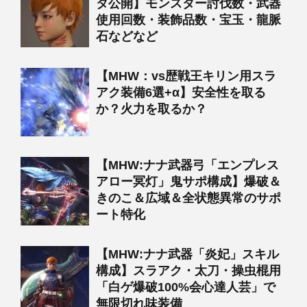
タ公開】モンスター討伐数・武器
使用回数・装飾品数・宝玉・龍脈
石などなど
【MHW：vs歴戦王キリン用スラ
アク装備6選+α】安全性を取る
か？火力を取るか？
【MHW:ナナ武器弓「エンプレス
アロー冥灯」鬼サポ構成】爆破＆
きのこ＆広域＆全状態異常のサポ
ート特化
【MHW:ナナ武器「炎妃」スキル
構成】スラアク・太刀・操虫棍用
「白ゲ爆破100%会心達人芸」で
無限切れ味装備