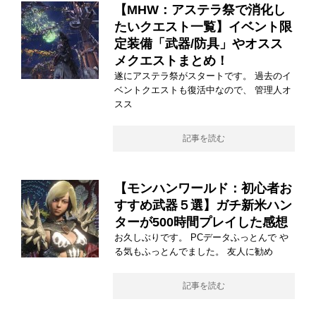
【MHW：アステラ祭で消化し
たいクエスト一覧】イベント限
定装備「武器/防具」やオスス
メクエストまとめ！
遂にアステラ祭がスタートです。 過去のイ
ベントクエストも復活中なので、 管理人オ
スス
記事を読む
【モンハンワールド：初心者お
すすめ武器５選】ガチ新米ハン
ターが500時間プレイした感想
お久しぶりです。 PCデータふっとんで や
る気もふっとんでました。 友人に勧め
記事を読む