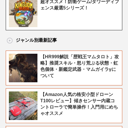
超オススメ！防衛ゲーム/タワーディフ
ェンス厳選5シリーズ！
ジャンル別最新記事
【HR999解説「歴戦王マムタロト」攻
略】推奨スキル・怒り荒ぶる状態・虹
色個体・新鑑定武器・マムガイラγに
ついて
【Amazon人気の格安小型ドローン
T100レビュー】傾きセンサー内蔵コ
ントローラで簡単操作！入門用にめち
ゃオススメ