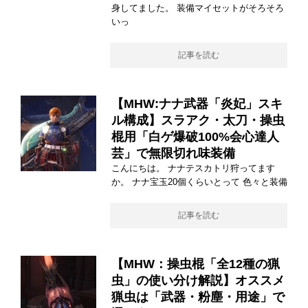
身してました。 装備マイセットがそろそろ
いっ
記事を読む
【MHW:ナナ武器「炎妃」スキ
ル構成】スラアク・太刀・操虫
棍用「白ゲ爆破100%会心達人
芸」で無限切れ味装備
こんにちは。 ナナテスカトリ狩ってます
か。 ナナ宝玉20個くらいとって 色々と装備
記事を読む
【MHW：操虫棍「全12種の猟
虫」の使い分け解説】オススメ
猟虫は「武器・粉塵・用途」で