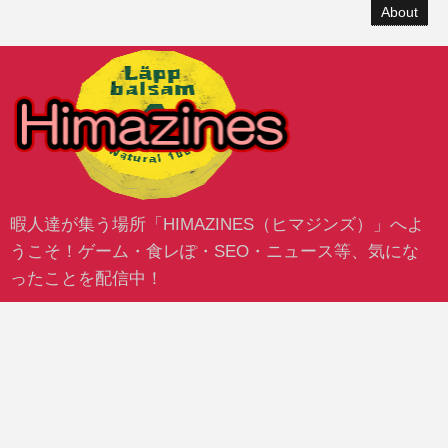
About
暇人達が集う場所「HIMAZINES（ヒマジンズ）」へよ
うこそ！ゲーム・食レぽ・SEO・ニュース等、気にな
ったことを配信中！