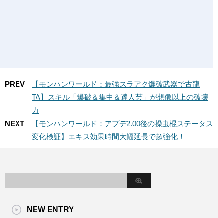
PREV
【モンハンワールド：最強スラアク爆破武器で古龍
TA】スキル「爆破＆集中＆達人芸」が想像以上の破壊
力
NEXT
【モンハンワールド：アプデ2.00後の操虫棍ステータス
変化検証】エキス効果時間大幅延長で超強化！
NEW ENTRY