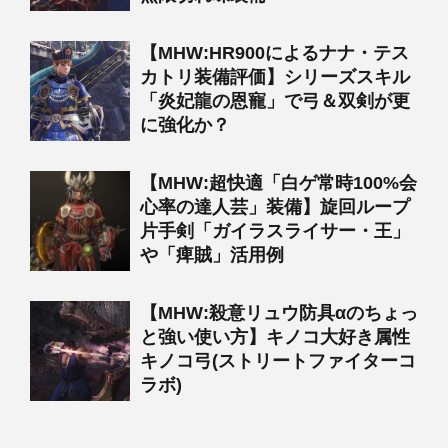
【MHW:HR900によるナナ・テス
カトリ装備評価】シリーズスキル
「炎妃龍の恩寵」で弓＆双剣が更
に強化か？
【MHW:超快適「白ゲ常時100%会
心率の達人芸」装備】旋回ループ
片手剣「ガイラスライサー・王」
や「痺賊」活用例
【MHW:殺意リュウ防具αのちょっ
と強い使い方】キノコ大好き属性
キノコ弓(ストリートファイターコ
ラボ)