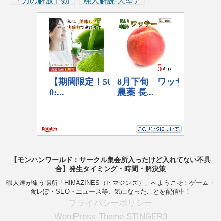
「力の解放」効
廃人解説-大型ア
果と動画付き活
プデ第2弾】新
用例】達人芸＋
古龍「爛輝龍マ
匠＋マイナス会
ム・タロト」と
心武器で超火力
新フィールド
維持ビート
「地脈の黄金
郷」
【モンハンワールド：サークル集会所入ったけど入れてない不具
合】発生タイミング・時間・解決策
暇人達が集う場所「HIMAZINES（ヒマジンズ）」へようこそ！ゲーム・
食レぽ・SEO・ニュース等、気になったことを配信中！
プライバシーポリシー
WordPress-Theme STINGER3