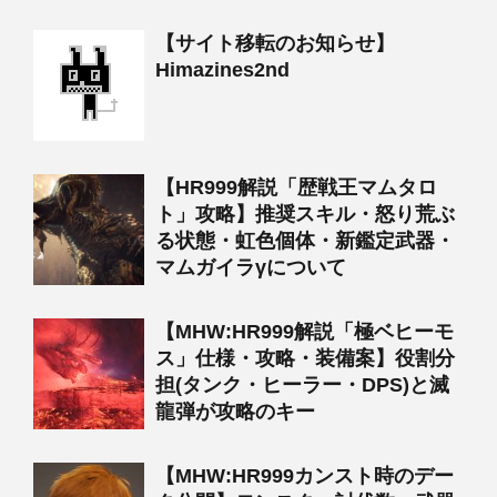
【サイト移転のお知らせ】
Himazines2nd
【HR999解説「歴戦王マムタロ
ト」攻略】推奨スキル・怒り荒ぶ
る状態・虹色個体・新鑑定武器・
マムガイラγについて
【MHW:HR999解説「極ベヒーモ
ス」仕様・攻略・装備案】役割分
担(タンク・ヒーラー・DPS)と滅
龍弾が攻略のキー
【MHW:HR999カンスト時のデー