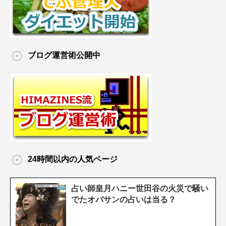
ブログ運営術公開中
24時間以内の人気ページ
占い師皇月ハニー世田谷の火災で騒い
でたオバサンの占いは当る？