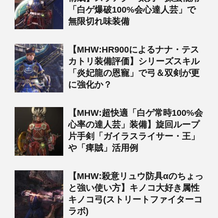
「白ゲ爆破100%会心達人芸」で
無限切れ味装備
【MHW:HR900によるナナ・テス
カトリ装備評価】シリーズスキル
「炎妃龍の恩寵」で弓＆双剣が更
に強化か？
【MHW:超快適「白ゲ常時100%会
心率の達人芸」装備】旋回ループ
片手剣「ガイラスライサー・王」
や「痺賊」活用例
【MHW:殺意リュウ防具αのちょっ
と強い使い方】キノコ大好き属性
キノコ弓(ストリートファイターコ
ラボ)