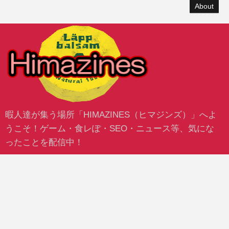
About
暇人達が集う場所「HIMAZINES（ヒマジンズ）」へよ
うこそ！ゲーム・食レぽ・SEO・ニュース等、気にな
ったことを配信中！