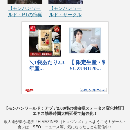
ススメ猟虫を探
キル紹介！
せ！
【モンハンワー
【モンハンワー
ルド：PTの狩猟
ルド：サークル
笛が強い理由(徹
集会所入ったけ
底検証)】オスス
ど入れてない不
メの旋律・武
具合】発生タイ
器・装備・スキ
ミング・時間・
ルを紹介！
解決策
【モンハンワールド：アプデ2.00後の操虫棍ステータス変化検証】
エキス効果時間大幅延長で超強化！
暇人達が集う場所「HIMAZINES（ヒマジンズ）」へようこそ！ゲーム・
食レぽ・SEO・ニュース等、気になったことを配信中！