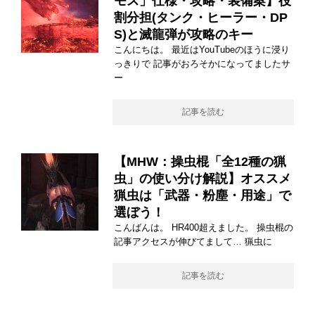
モス」仕様・攻略・装備案】役
割分担(タンク・ヒーラー・DP
S)と滅龍弾が攻略のキー
こんにちは。 最近はYouTubeのほうに浸り
っきりで 記事がおろそかになってましたサ
ー
記事を読む
【MHW：操虫棍「全12種の猟
虫」の使い分け解説】オススメ
猟虫は「武器・粉塵・用途」で
選ぼう！
こんばんは。 HR400超えました。 操虫棍の
記事アクセスが伸びてまして… 猟虫に
記事を読む