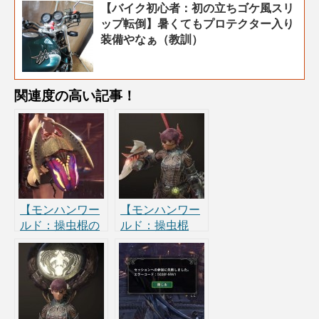
【バイク初心者：初の立ちゴケ風スリ
ップ転倒】暑くてもプロテクター入り
装備やなぁ（教訓）
関連度の高い記事！
【モンハンワー
【モンハンワー
ルド：操虫棍の
ルド：操虫棍
猟虫を徹底検
500回使った操
証】「ステータ
作方法とコツ】
ス・回復・粉
ジャンプ攻撃・
塵・エキス・猟
特殊アクショ
虫ボーナス」オ
ン・オススメス