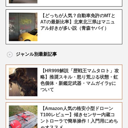
【どっちが人気？自動車免許のMTと
ATの最新比率】北東北三県はマニュ
アル好きが多い説（青森ヤバイ）
ジャンル別最新記事
【HR999解説「歴戦王マムタロト」攻
略】推奨スキル・怒り荒ぶる状態・虹
色個体・新鑑定武器・マムガイラγに
ついて
【Amazon人気の格安小型ドローン
T100レビュー】傾きセンサー内蔵コ
ントローラで簡単操作！入門用にめち
ゃオススメ