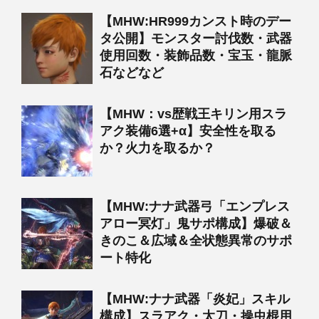
【MHW:HR999カンスト時のデー
タ公開】モンスター討伐数・武器
使用回数・装飾品数・宝玉・龍脈
石などなど
【MHW：vs歴戦王キリン用スラ
アク装備6選+α】安全性を取る
か？火力を取るか？
【MHW:ナナ武器弓「エンプレス
アロー冥灯」鬼サポ構成】爆破＆
きのこ＆広域＆全状態異常のサポ
ート特化
【MHW:ナナ武器「炎妃」スキル
構成】スラアク・太刀・操虫棍用