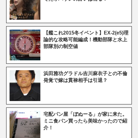
【艦これ2015冬イベント】EX-2(e5)理
論的な攻略可能編成！機動部隊と水上
部隊別の制空値
浜田雅功グラドル吉川麻衣子との不倫
発覚で嫁は貫禄相手は引退？
宅配パン屋「ぼぬーる」が家に来た。
ミニ食パン買ったら美味かったので紹
介！