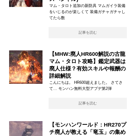
マム・タロト追加の新防具 マムガイラ装備
をいじるのが楽しくて 装備ガチャガチャし
てたら数
記事を読む
【MHW:廃人HR600解説の古龍
マム・タロト攻略】鑑定武器は
廃人仕様？有効スキルや報酬の
詳細解説
こんにちは。 HR600超えました。 さてさ
て… モンハン無料大型アプデ第2弾
記事を読む
【モンハンワールド：HR270プ
チ廃人が教える「竜玉」の集め