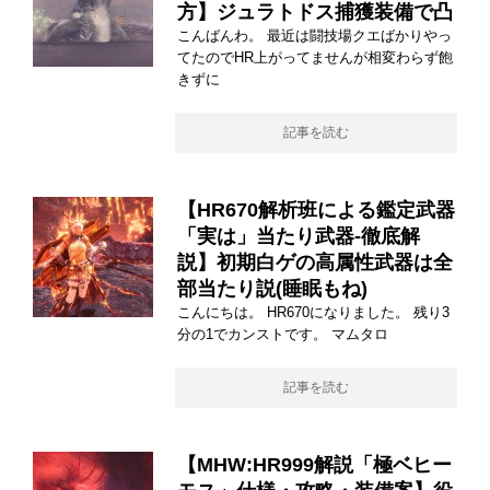
方】ジュラトドス捕獲装備で凸
こんばんわ。 最近は闘技場クエばかりやっ
てたのでHR上がってませんが相変わらず飽
きずに
記事を読む
【HR670解析班による鑑定武器
「実は」当たり武器-徹底解
説】初期白ゲの高属性武器は全
部当たり説(睡眠もね)
こんにちは。 HR670になりました。 残り3
分の1でカンストです。 マムタロ
記事を読む
【MHW:HR999解説「極ベヒー