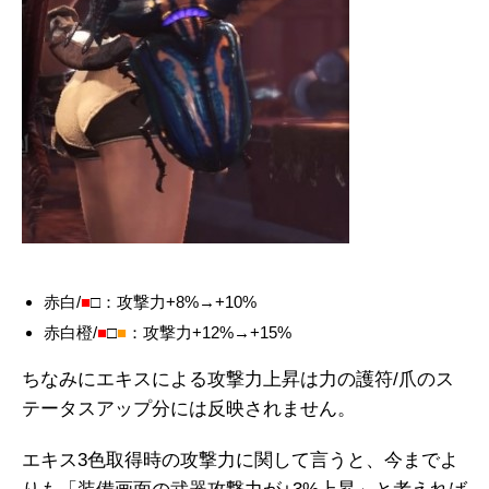
赤白/
■
□：攻撃力+8%→+10%
赤白橙/
■
□
■
：攻撃力+12%→+15%
ちなみにエキスによる攻撃力上昇は力の護符/爪のス
テータスアップ分には反映されません。
エキス3色取得時の攻撃力に関して言うと、今までよ