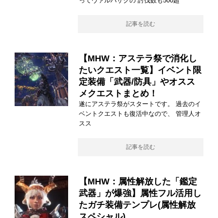
ってヴァルハザクの 討伐数も500超
記事を読む
【MHW：アステラ祭で消化し
たいクエスト一覧】イベント限
定装備「武器/防具」やオスス
メクエストまとめ！
遂にアステラ祭がスタートです。 過去のイ
ベントクエストも復活中なので、 管理人オ
スス
記事を読む
【MHW：属性解放した「鑑定
武器」が爆強】属性フル活用し
たガチ装備テンプレ(属性解放
スペシャル)