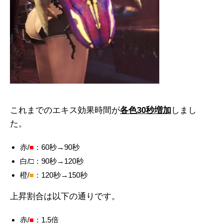
これまでのエキス効果時間が
各色30秒増加
しまし
た。
赤/
■
：60秒→90秒
白/□：90秒→120秒
橙/
■
：120秒→150秒
上昇割合は以下の通りです。
赤/
■
：1.5倍