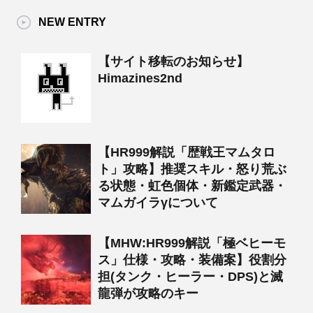
NEW ENTRY
【サイト移転のお知らせ】
Himazines2nd
【HR999解説「歴戦王マムタロ
ト」攻略】推奨スキル・怒り荒ぶ
る状態・虹色個体・新鑑定武器・
マムガイラγについて
【MHW:HR999解説「極ベヒーモ
ス」仕様・攻略・装備案】役割分
担(タンク・ヒーラー・DPS)と滅
龍弾が攻略のキー