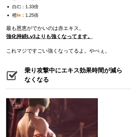
白/□：1.33倍
橙/
■
：1.25倍
最も恩恵がでかいのは赤エキス。
強化持続Lv3よりも強くなってます。
これマジですごい強くなってるよ。やべぇ。
乗り攻撃中にエキス効果時間が減ら
なくなる