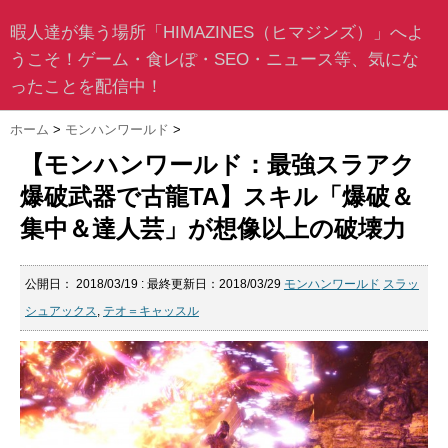
暇人達が集う場所「HIMAZINES（ヒマジンズ）」へよ
うこそ！ゲーム・食レぽ・SEO・ニュース等、気にな
ったことを配信中！
ホーム
>
モンハンワールド
>
【モンハンワールド：最強スラアク
爆破武器で古龍TA】スキル「爆破＆
集中＆達人芸」が想像以上の破壊力
公開日：
2018/03/19
: 最終更新日：2018/03/29
モンハンワールド
スラッ
シュアックス
,
テオ＝キャッスル