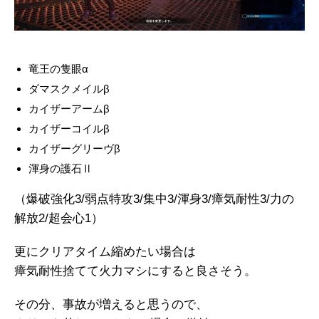
竜王の隻眼α
ダマスクメイルβ
カイザーアームβ
カイザーコイルβ
カイザーグリーヴβ
渾身の護石Ⅱ
（爆破強化3/弱点特攻3/集中3/渾身3/瘴気耐性3/力の
解放2/超会心1）
更にクリアタイム縮めたい場合は
瘴気耐性捨てて火力マシにすると良さそう。
その分、事故が増えると思うので、