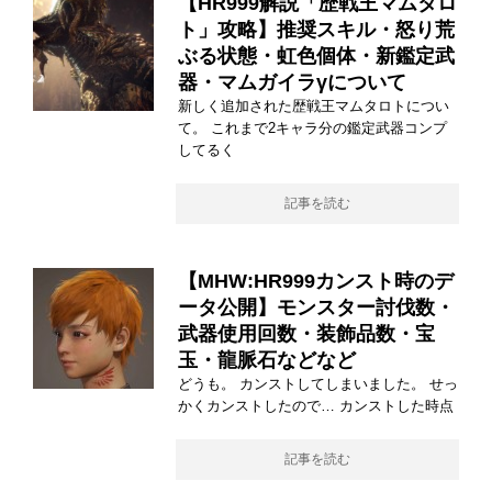
【HR999解説「歴戦王マムタロ
ト」攻略】推奨スキル・怒り荒
ぶる状態・虹色個体・新鑑定武
器・マムガイラγについて
新しく追加された歴戦王マムタロトについ
て。 これまで2キャラ分の鑑定武器コンプ
してるく
記事を読む
【MHW:HR999カンスト時のデ
ータ公開】モンスター討伐数・
武器使用回数・装飾品数・宝
玉・龍脈石などなど
どうも。 カンストしてしまいました。 せっ
かくカンストしたので… カンストした時点
記事を読む