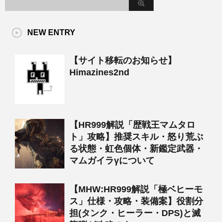
NEW ENTRY
【サイト移転のお知らせ】
Himazines2nd
【HR999解説「歴戦王マムタロ
ト」攻略】推奨スキル・怒り荒ぶ
る状態・虹色個体・新鑑定武器・
マムガイラγについて
【MHW:HR999解説「極ベヒーモ
ス」仕様・攻略・装備案】役割分
担(タンク・ヒーラー・DPS)と滅