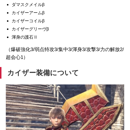
ダマスクメイルβ
カイザーアームβ
カイザーコイルβ
カイザーグリーヴβ
渾身の護石Ⅱ
（爆破強化3/弱点特攻3/集中3/渾身3/攻撃3/力の解放2/
超会心1）
カイザー装備について