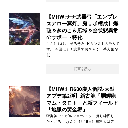
【MHW:ナナ武器弓「エンプレ
スアロー冥灯」鬼サポ構成】爆
破＆きのこ＆広域＆全状態異常
のサポート特化
こんにちは。 そろそろHRカンストの廃人で
す。 今回はナナ武器でおそらく一番人気が
低
記事を読む
【MHW:HR600廃人解説-大型
アプデ第2弾】新古龍「爛輝龍
マム・タロト」と新フィールド
「地脈の黄金郷」
狩猟笛でイビルジョーの ソロ狩り練習して
たところ… なんと 4月19日に無料大型ア