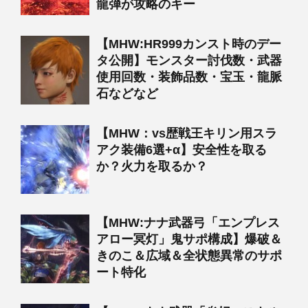
龍弾が攻略のキー
【MHW:HR999カンスト時のデー
タ公開】モンスター討伐数・武器
使用回数・装飾品数・宝玉・龍脈
石などなど
【MHW：vs歴戦王キリン用スラ
アク装備6選+α】安全性を取る
か？火力を取るか？
【MHW:ナナ武器弓「エンプレス
アロー冥灯」鬼サポ構成】爆破＆
きのこ＆広域＆全状態異常のサポ
ート特化