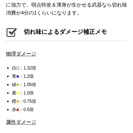
に強力で、弱点特攻＆渾身が生かせる武器なら切れ味
消費が4分の1くらいになります。
切れ味によるダメージ補正メモ
物理ダメージ
白□：1.32倍
青
■
：1.2倍
緑
■
：1.05倍
黄
■
：1.0倍
橙
■
：0.75倍
赤
■
：0.5倍
属性ダメージ