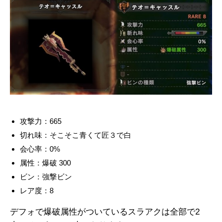
攻撃力：665
切れ味：そこそこ青くて匠３で白
会心率：0%
属性：爆破 300
ビン：強撃ビン
レア度：8
デフォで爆破属性がついているスラアクは全部で2