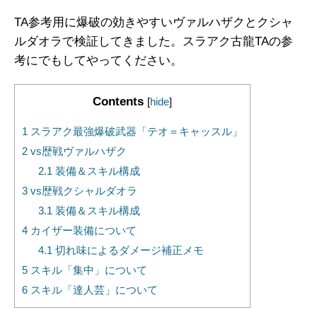
TA参考用に爆破の効きやすいヴァルハザクとクシャ
ルダオラで検証してきました。スラアク古龍TAの参
考にでもしてやってください。
Contents
[
hide
]
1
スラアク最強爆破武器「テオ＝キャッスル」
2
vs歴戦ヴァルハザク
2.1
装備＆スキル構成
3
vs歴戦クシャルダオラ
3.1
装備＆スキル構成
4
カイザー装備について
4.1
切れ味によるダメージ補正メモ
5
スキル「集中」について
6
スキル「達人芸」について