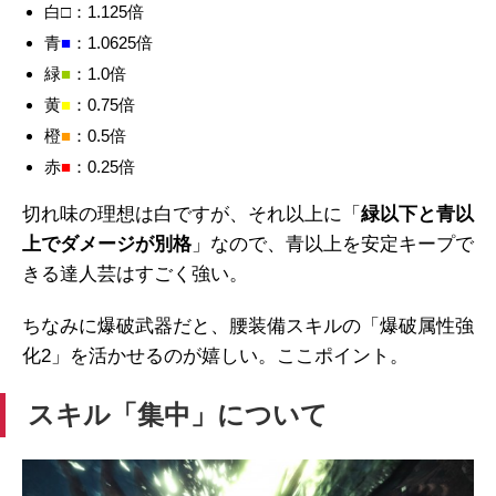
白□：1.125倍
青
■
：1.0625倍
緑
■
：1.0倍
黄
■
：0.75倍
橙
■
：0.5倍
赤
■
：0.25倍
切れ味の理想は白ですが、それ以上に「
緑以下と青以
上でダメージが別格
」なので、青以上を安定キープで
きる達人芸はすごく強い。
ちなみに爆破武器だと、腰装備スキルの「爆破属性強
化2」を活かせるのが嬉しい。ここポイント。
スキル「集中」について