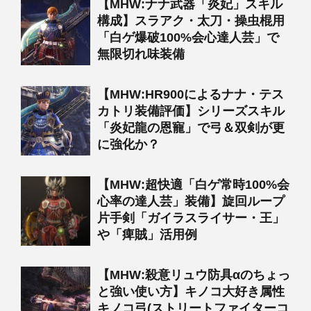
【MHW:ナナ武器「炎妃」スキル
構成】スラアク・太刀・操虫棍用
「白ゲ爆破100%会心達人芸」で
無限切れ味装備
【MHW:HR900によるナナ・テス
カトリ装備評価】シリーズスキル
「炎妃龍の恩寵」で弓＆双剣が更
に強化か？
【MHW:超快適「白ゲ常時100%会
心率の達人芸」装備】旋回ループ
片手剣「ガイラスライサー・王」
や「痺賊」活用例
【MHW:殺意リュウ防具αのちょっ
と強い使い方】キノコ大好き属性
キノコ弓(ストリートファイターコ