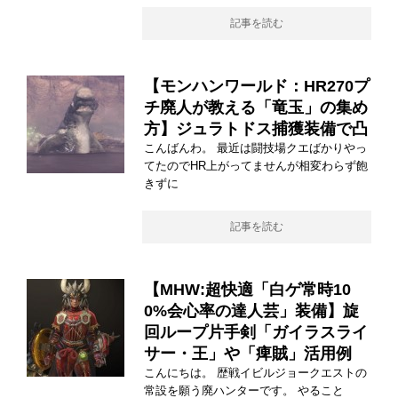
記事を読む
【モンハンワールド：HR270プ
チ廃人が教える「竜玉」の集め
方】ジュラトドス捕獲装備で凸
こんばんわ。 最近は闘技場クエばかりやっ
てたのでHR上がってませんが相変わらず飽
きずに
記事を読む
【MHW:超快適「白ゲ常時10
0%会心率の達人芸」装備】旋
回ループ片手剣「ガイラスライ
サー・王」や「痺賊」活用例
こんにちは。 歴戦イビルジョークエストの
常設を願う廃ハンターです。 やること