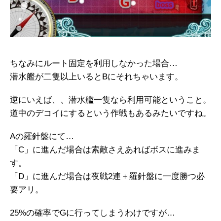
ちなみにルート固定を利用しなかった場合…
潜水艦が二隻以上いるとBにそれちゃいます。
逆にいえば、、潜水艦一隻なら利用可能ということ。
道中のデコイにするという作戦もあるみたいですね。
Aの羅針盤にて…
「C」に進んだ場合は索敵さえあればボスに進みま
す。
「D」に進んだ場合は夜戦2連＋羅針盤に一度勝つ必
要アリ。
25%の確率でGに行ってしまうわけですが…