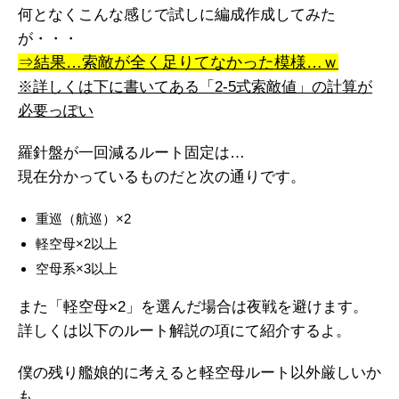
何となくこんな感じで試しに編成作成してみた
が・・・
⇒結果…索敵が全く足りてなかった模様…ｗ
※詳しくは下に書いてある「2-5式索敵値」の計算が
必要っぽい
羅針盤が一回減るルート固定は…
現在分かっているものだと次の通りです。
重巡（航巡）×2
軽空母×2以上
空母系×3以上
また「軽空母×2」を選んだ場合は夜戦を避けます。
詳しくは以下のルート解説の項にて紹介するよ。
僕の残り艦娘的に考えると軽空母ルート以外厳しいか
も。