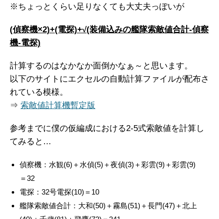
※ちょっとくらい足りなくても大丈夫っぽいが
(偵察機×2)+(電探)+√(装備込みの艦隊索敵値合計-偵察
機-電探)
計算するのはなかなか面倒かなぁ～と思います。
以下のサイトにエクセルの自動計算ファイルが配布さ
れている模様。
⇒
索敵値計算機暫定版
参考までに僕の仮編成における2-5式索敵値を計算し
てみると…
偵察機：水観(6)＋水偵(5)＋夜偵(3)＋彩雲(9)＋彩雲(9)
＝32
電探：32号電探(10)＝10
艦隊索敵値合計：大和(50)＋霧島(51)＋長門(47)＋北上