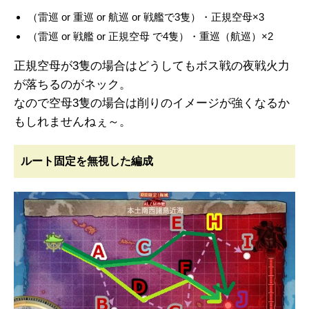
（雷巡 or 重巡 or 航巡 or 戦艦で3隻）・正規空母×3
（雷巡 or 戦艦 or 正規空母 で4隻）・重巡（航巡）×2
正規空母が3隻の場合はどうしてもボス戦の夜戦火力
が落ちるのがネック。
なので空母3隻の場合は削りのイメージが強くなるか
もしれませんねぇ～。
ルート固定を無視した編成