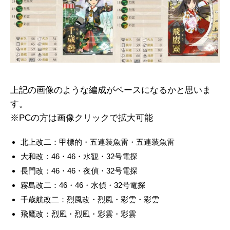
上記の画像のような編成がベースになるかと思いま
す。
※PCの方は画像クリックで拡大可能
北上改二：甲標的・五連装魚雷・五連装魚雷
大和改：46・46・水観・32号電探
長門改：46・46・夜偵・32号電探
霧島改二：46・46・水偵・32号電探
千歳航改二：烈風改・烈風・彩雲・彩雲
飛鷹改：烈風・烈風・彩雲・彩雲