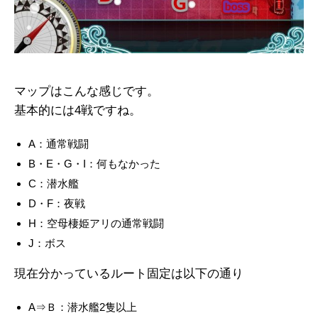
マップはこんな感じです。
基本的には4戦ですね。
A：通常戦闘
B・E・G・I：何もなかった
C：潜水艦
D・F：夜戦
H：空母棲姫アリの通常戦闘
J：ボス
現在分かっているルート固定は以下の通り
A⇒Ｂ：潜水艦2隻以上