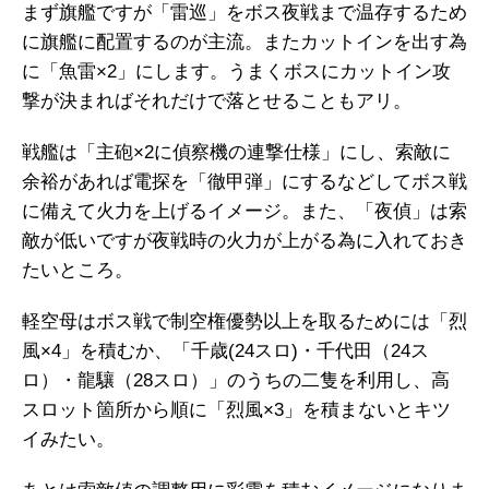
まず旗艦ですが「雷巡」をボス夜戦まで温存するため
に旗艦に配置するのが主流。またカットインを出す為
に「魚雷×2」にします。うまくボスにカットイン攻
撃が決まればそれだけで落とせることもアリ。
戦艦は「主砲×2に偵察機の連撃仕様」にし、索敵に
余裕があれば電探を「徹甲弾」にするなどしてボス戦
に備えて火力を上げるイメージ。また、「夜偵」は索
敵が低いですが夜戦時の火力が上がる為に入れておき
たいところ。
軽空母はボス戦で制空権優勢以上を取るためには「烈
風×4」を積むか、「千歳(24スロ)・千代田（24ス
ロ）・龍驤（28スロ）」のうちの二隻を利用し、高
スロット箇所から順に「烈風×3」を積まないとキツ
イみたい。