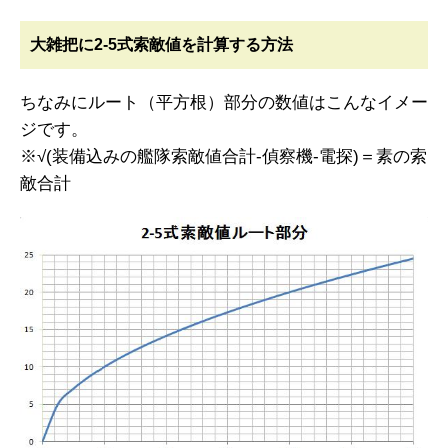
大雑把に2-5式索敵値を計算する方法
ちなみにルート（平方根）部分の数値はこんなイメー
ジです。
※√(装備込みの艦隊索敵値合計-偵察機-電探)＝素の索
敵合計