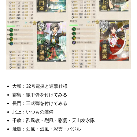
大和：32号電探と連撃仕様
霧島：徹甲弾を付けてみる
長門：三式弾を付けてみる
北上：いつもの装備
千歳：烈風改・烈風・彩雲・天山友永隊
飛鷹：烈風・烈風・彩雲・バジル