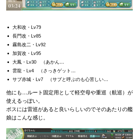
大和改・Lv79
長門改・Lv85
霧島改二・Lv92
加賀改・Lv95
大鳳・Lv30 （あかん…
雲龍・Lv4 （さっきゲット…
サブ赤城・Lv7 （サブと呼ぶのも心苦しい…
他にも…ルート固定用として軽空母や重巡（航巡）が
使えるっぽい。
ボスには雷巡があると良いらしいのでそのあたりの艦
娘はこんな感じ。