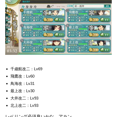
千歳航改二：Lv69
飛鷹改：Lv60
鳥海改：Lv31
最上改：Lv30
大井改二：Lv93
北上改二：Lv93
レベリング必須臭いかな…アカン