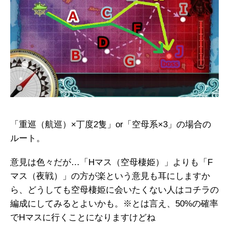
「重巡（航巡）×丁度2隻」or「空母系×3」の場合の
ルート。
意見は色々だが…「Hマス（空母棲姫）」よりも「F
マス（夜戦）」の方が楽という意見も耳にしますか
ら、どうしても空母棲姫に会いたくない人はコチラの
編成にしてみるとよいかも。※とは言え、50%の確率
でHマスに行くことになりますけどね