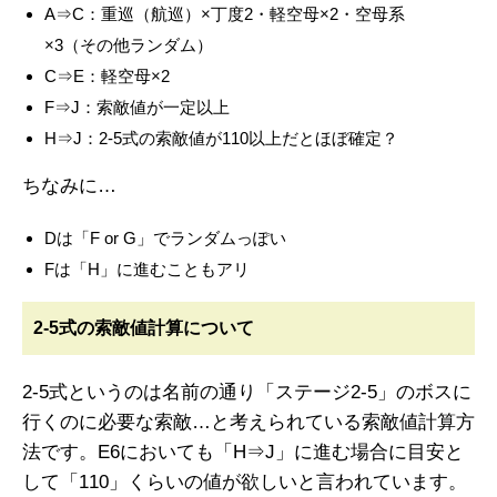
A⇒C：重巡（航巡）×丁度2・軽空母×2・空母系
×3（その他ランダム）
C⇒E：軽空母×2
F⇒J：索敵値が一定以上
H⇒J：2-5式の索敵値が110以上だとほぼ確定？
ちなみに…
Dは「F or G」でランダムっぽい
Fは「H」に進むこともアリ
2-5式の索敵値計算について
2-5式というのは名前の通り「ステージ2-5」のボスに
行くのに必要な索敵…と考えられている索敵値計算方
法です。E6においても「H⇒J」に進む場合に目安と
して「110」くらいの値が欲しいと言われています。