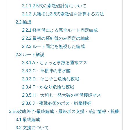
2.1.1
2-5式の索敵値計算について
2.1.2
大雑把に2-5式索敵値を計算する方法
2.2
編成
2.2.1
軽空母による完全ルート固定編成
2.2.2
最初の羅針盤のみ固定の編成
2.2.3
ルート固定を無視した編成
2.3
ルート解説
2.3.1
A・ちょっと事故る通常マス
2.3.2
C・単横陣の潜水艦
2.3.3
D・そこそこ危険な夜戦
2.3.4
F・かなり危険な夜戦
2.3.5
H・大和も一発大破の空母棲姫マス
2.3.6
J・夜戦必須のボス・戦艦棲姫
3
E6攻略終了-最終編成・最終ボス支援・統計情報・報酬
3.1
最終編成
3.2
支援について