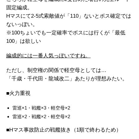
固定編成。
Hマスにて2-5式索敵値が「110」ないとボス確定では
ないっぽい。
※100ちょいでも一定確率でボスには行くが「最低
100」は欲しい
編成的には一番人気っぽいですね。
ただし、制空権の関係で軽空母としては…
「千歳・千代田・龍城改二」あたりが理想みたい。
■火力重視
雷巡×1・戦艦×3・軽空母×2
雷巡×2・戦艦×2・軽空母×2
■Hマス事故防止の戦艦抜き（1順で終わるため）