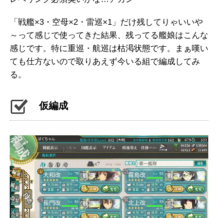
「戦艦×3・空母×2・雷巡×1」だけ残してりゃいいや
～って感じで使ってきた結果、残ってる艦娘はこんな
感じです。特に重巡・航巡は枯渇状態です。まぁ嘆い
ても仕方ないので取りあえず今いる組で編成してみ
る。
仮編成