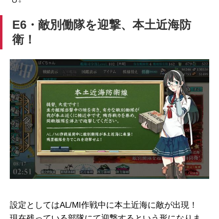
E6・敵別働隊を迎撃、本土近海防
衛！
設定としてはAL/MI作戦中に本土近海に敵が出現！
現在残っている部隊にて迎撃するという形になりま