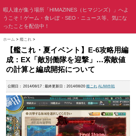
暇人達が集う場所「HIMAZINES（ヒマジンズ）」へよ
うこそ！ゲーム・食レぽ・SEO・ニュース等、気にな
ったことを配信中！
ホーム
>
艦これ
>
【艦これ・夏イベント】E-6攻略用編
成：EX「敵別働隊を迎撃」…索敵値
の計算と編成開拓について
公開日：
2014/08/17
: 最終更新日：2014/08/20
艦これ
AL/MI作戦