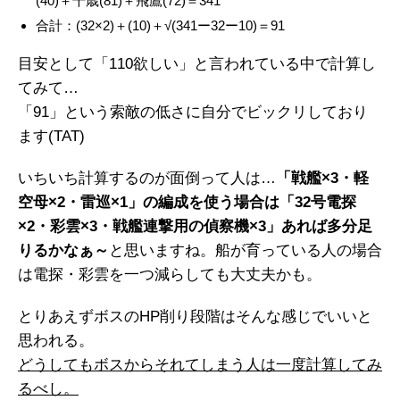
(40)＋千歳(81)＋飛鷹(72)＝341
合計：(32×2)＋(10)＋√(341ー32ー10)＝91
目安として「110欲しい」と言われている中で計算し
てみて…
「91」という索敵の低さに自分でビックリしており
ます(TAT)
いちいち計算するのが面倒って人は…
「戦艦×3・軽
空母×2・雷巡×1」の編成を使う場合は「32号電探
×2・彩雲×3・戦艦連撃用の偵察機×3」あれば多分足
りるかなぁ～
と思いますね。船が育っている人の場合
は電探・彩雲を一つ減らしても大丈夫かも。
とりあえずボスのHP削り段階はそんな感じでいいと
思われる。
どうしてもボスからそれてしまう人は一度計算してみ
るべし。