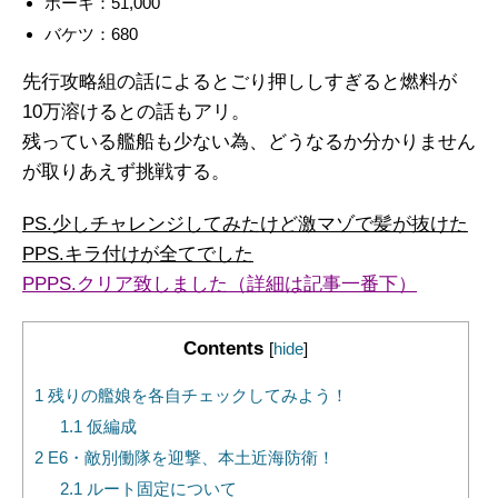
ボーキ：51,000
バケツ：680
先行攻略組の話によるとごり押ししすぎると燃料が
10万溶けるとの話もアリ。
残っている艦船も少ない為、どうなるか分かりません
が取りあえず挑戦する。
PS.少しチャレンジしてみたけど激マゾで髪が抜けた
PPS.キラ付けが全てでした
PPPS.クリア致しました（詳細は記事一番下）
Contents
[
hide
]
1
残りの艦娘を各自チェックしてみよう！
1.1
仮編成
2
E6・敵別働隊を迎撃、本土近海防衛！
2.1
ルート固定について