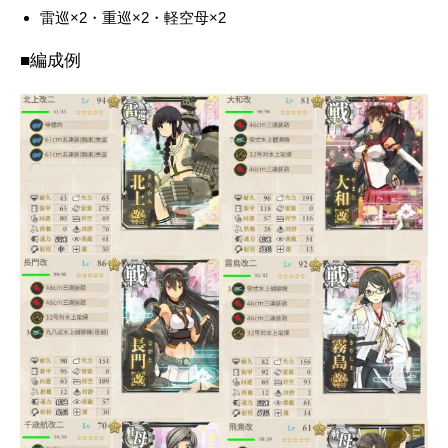
雷巡×2・重巡×2・軽空母×2
■編成例