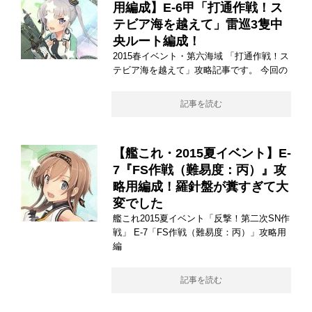
用編成】E-6甲「打通作戦！ス
テビア海を越えて」雷巡3隻中
央ルート編成！
2015春イベント・第六海域 「打通作戦！ス
テビア海を越えて」攻略記事です。 今回の
記事を読む
【艦これ・2015夏イベント】E-
7『FS作戦（難易度：丙）』攻
略用編成！羅針盤が糞すぎて大
変でした
艦これ2015夏イベント「反撃！第二次SN作
戦」 E-7「FS作戦（難易度：丙）」攻略用
編
記事を読む