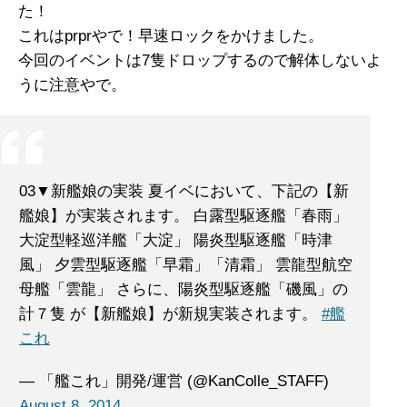
た！
これはprprやで！早速ロックをかけました。
今回のイベントは7隻ドロップするので解体しないよ
うに注意やで。
03▼新艦娘の実装 夏イベにおいて、下記の【新
艦娘】が実装されます。 白露型駆逐艦「春雨」
大淀型軽巡洋艦「大淀」 陽炎型駆逐艦「時津
風」 夕雲型駆逐艦「早霜」「清霜」 雲龍型航空
母艦「雲龍」 さらに、陽炎型駆逐艦「磯風」の
計７隻 が【新艦娘】が新規実装されます。
#艦
これ
— 「艦これ」開発/運営 (@KanColle_STAFF)
August 8, 2014