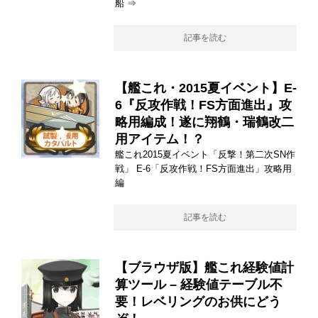
船 ⇒
記事を読む
【艦これ・2015夏イベント】E-
6『反攻作戦！FS方面進出』攻
略用編成！遂に翔鶴・瑞鶴改二
用アイテム！？
艦これ2015夏イベント「反撃！第二次SN作
戦」 E-6「反攻作戦！FS方面進出」攻略用
編
記事を読む
【ブラウザ版】艦これ経験値計
算ツール – 経験値テーブル不
要！レベリングのお供にどう