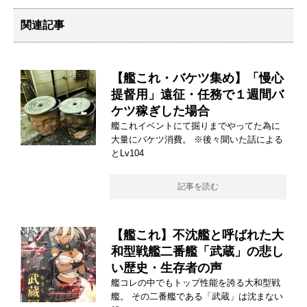
関連記事
【艦これ・バケツ集め】「慢心
提督用」遠征・任務で１週間バ
ケツ稼ぎした場合
艦これイベントにて掘りまでやってた為に
大量にバケツ消費。 ※後々聞いた話による
とLv104
記事を読む
【艦これ】不沈艦と呼ばれた大
和型戦艦二番艦「武蔵」の悲し
い歴史・生存者の声
艦コレの中でもトップ性能を誇る大和型戦
艦。 その二番艦である「武蔵」は沈まない