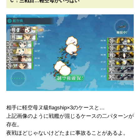
Ｃ：三戦目…軽空母がいっぱい
相手に軽空母ヌ級flagship×3のケースと…
上記画像のように戦艦が混じるケースの二パターンが
存在。
夜戦ほどじゃないけどたまに事故ることがあるよ。