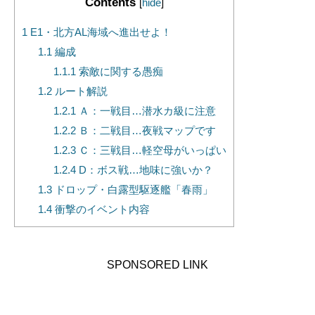
Contents
[
hide
]
1
E1・北方AL海域へ進出せよ！
1.1
編成
1.1.1
索敵に関する愚痴
1.2
ルート解説
1.2.1
Ａ：一戦目…潜水カ級に注意
1.2.2
Ｂ：二戦目…夜戦マップです
1.2.3
Ｃ：三戦目…軽空母がいっぱい
1.2.4
D：ボス戦…地味に強いか？
1.3
ドロップ・白露型駆逐艦「春雨」
1.4
衝撃のイベント内容
SPONSORED LINK