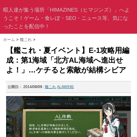
暇人達が集う場所「HIMAZINES（ヒマジンズ）」へよ
うこそ！ゲーム・食レぽ・SEO・ニュース等、気にな
ったことを配信中！
ホーム
>
艦これ
>
【艦これ・夏イベント】E-1攻略用編
成：第1海域「北方AL海域へ進出せ
よ！」…ケチると索敵が結構シビア
公開日：
2014/08/09
:
艦これ
AL/MI作戦