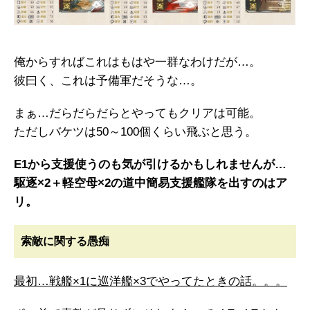
俺からすればこれはもはや一群なわけだが…。
彼曰く、これは予備軍だそうな…。
まぁ…だらだらだらとやってもクリアは可能。
ただしバケツは50～100個くらい飛ぶと思う。
E1から支援使うのも気が引けるかもしれませんが…
駆逐×2＋軽空母×2の道中簡易支援艦隊を出すのはア
リ。
索敵に関する愚痴
最初…戦艦×1に巡洋艦×3でやってたときの話。。。