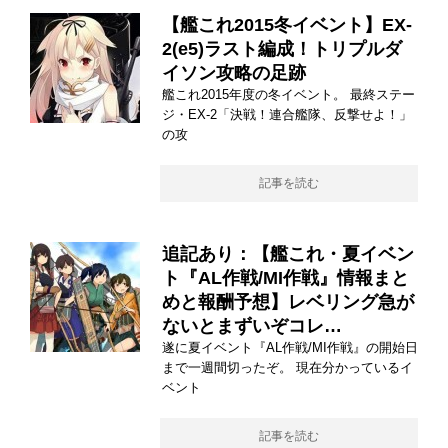
【艦これ2015冬イベント】EX-
2(e5)ラスト編成！トリプルダ
イソン攻略の足跡
艦これ2015年度の冬イベント。 最終ステー
ジ・EX-2「決戦！連合艦隊、反撃せよ！」
の攻
記事を読む
追記あり：【艦これ・夏イベン
ト『AL作戦/MI作戦』情報まと
めと報酬予想】レベリング急が
ないとまずいぞコレ…
遂に夏イベント『AL作戦/MI作戦』の開始日
まで一週間切ったぞ。 現在分かっているイ
ベント
記事を読む