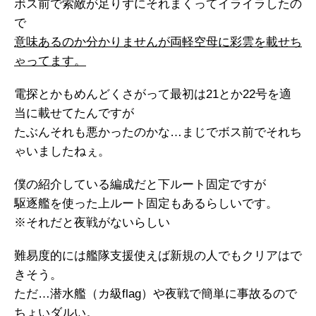
ボス前で索敵が足りずにそれまくってイライラしたの
で
意味あるのか分かりませんが両軽空母に彩雲を載せち
ゃってます。
電探とかもめんどくさがって最初は21とか22号を適
当に載せてたんですが
たぶんそれも悪かったのかな…まじでボス前でそれち
ゃいましたねぇ。
僕の紹介している編成だと下ルート固定ですが
駆逐艦を使った上ルート固定もあるらしいです。
※それだと夜戦がないらしい
難易度的には艦隊支援使えば新規の人でもクリアはで
きそう。
ただ…潜水艦（カ級flag）や夜戦で簡単に事故るので
ちょいダルい。