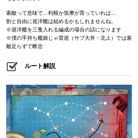
索敵って意味で…利根か筑摩が育っていれば…
割と自由に巡洋艦は組めるかもしれませんね。
※巡洋艦を三隻入れる編成の場合の話になります
※僕の手持ち艦娘じゃ雷巡（サブ大井・北上）では索
敵足らずで断念
ルート解説