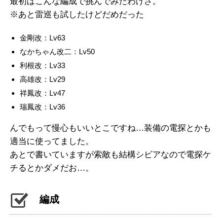
最初はこんな編成で挑んでみたわけさ。
※あと雷巡も試したけどだめだった
金剛改：Lv63
なかちゃん改二：Lv50
利根改：Lv33
高雄改：Lv29
祥鳳改：Lv47
瑞鳳改：Lv36
んでもって慢心もいいとこですね…装備の電探とかも
適当に使ってました。
あとで書いていますが索敵も結構シビアなので電探ケ
チるとかダメだお…。
編成