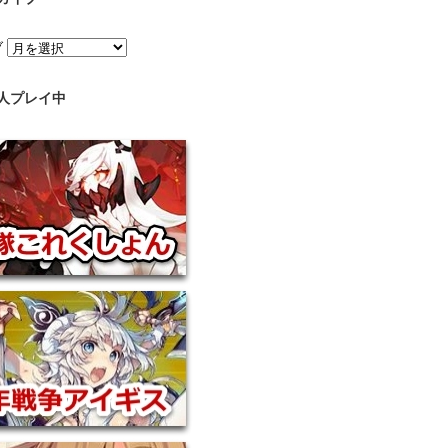
ブ
人プレイ中