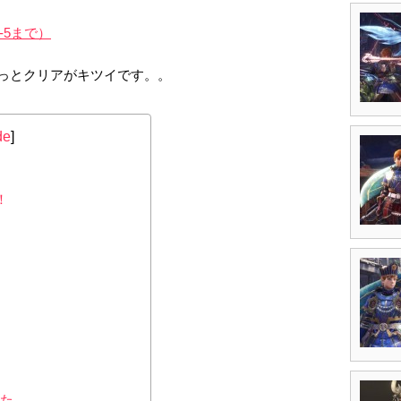
-5まで）
っとクリアがキツイです。。
de
]
！
みた