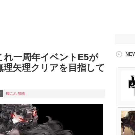
NE
これ一周年イベントE5が
無理矢理クリアを目指して
8
艦これ
攻略