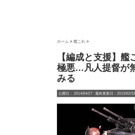
ホーム
>
艦これ
>
【編成と支援】艦
極悪…凡人提督が
みる
公開日：
2014/04/27
: 最終更新日：2015/02/1