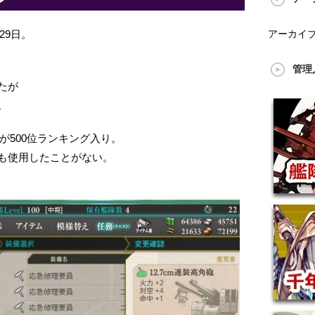
アーカイ
29日。
管理
たが
。
たが500位ランキング入り。
も使用したことがない。