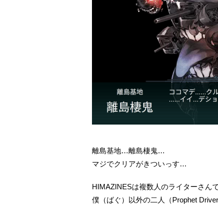
離島基地…離島棲鬼…
マジでクリアがきついっす…
HIMAZINESは複数人のライターさ
僕（ばぐ）以外の二人（Prophet Dri