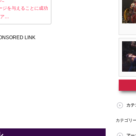
ージを与えることに成功
リア…
ONSORED LINK
カテ
カテゴリ
ル
アー