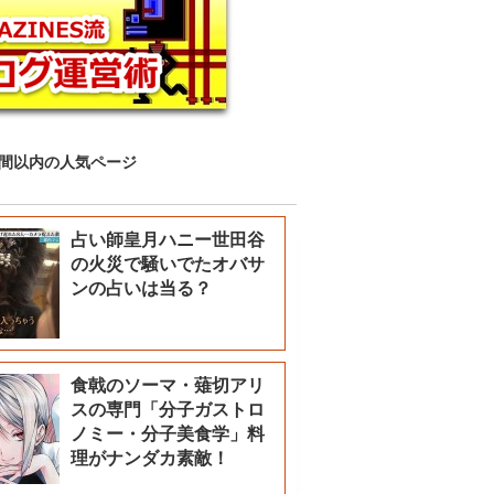
時間以内の人気ページ
占い師皇月ハニー世田谷
の火災で騒いでたオバサ
ンの占いは当る？
食戟のソーマ・薙切アリ
スの専門「分子ガストロ
ノミー・分子美食学」料
理がナンダカ素敵！