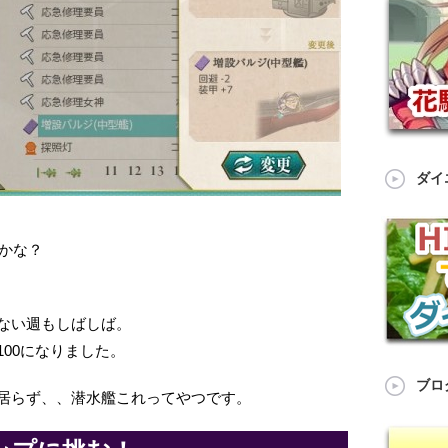
ダイ
たかな？
ない週もしばしば。
00になりました。
ブロ
居らず、、潜水艦これってやつです。