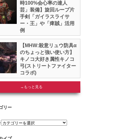
時100%会心率の達人
芸」装備】旋回ループ片
手剣「ガイラスライサ
ー・王」や「痺賊」活用
例
【MHW:殺意リュウ防具α
のちょっと強い使い方】
キノコ大好き属性キノコ
弓(ストリートファイター
コラボ)
→もっと見る
ゴリー
ー
カイブ