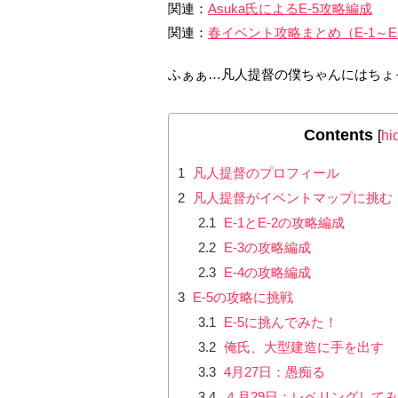
関連：
Asuka氏によるE-5攻略編成
関連：
春イベント攻略まとめ（E-1～E
ふぁぁ…凡人提督の僕ちゃんにはちょ
Contents
[
hi
1
凡人提督のプロフィール
2
凡人提督がイベントマップに挑む
2.1
E-1とE-2の攻略編成
2.2
E-3の攻略編成
2.3
E-4の攻略編成
3
E-5の攻略に挑戦
3.1
E-5に挑んでみた！
3.2
俺氏、大型建造に手を出す
3.3
4月27日：愚痴る
3.4
４月29日：レベリングして