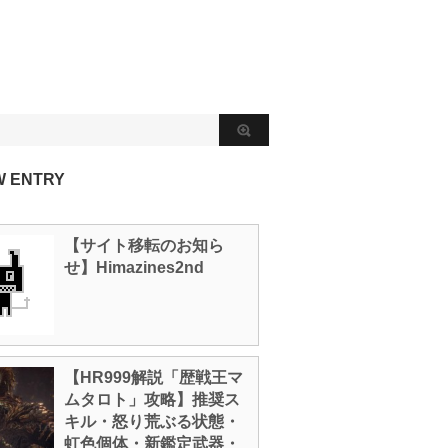
W ENTRY
【サイト移転のお知ら
せ】Himazines2nd
【HR999解説「歴戦王マ
ムタロト」攻略】推奨ス
キル・怒り荒ぶる状態・
虹色個体・新鑑定武器・