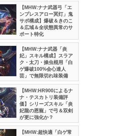
【MHW:ナナ武器弓「エ
ンプレスアロー冥灯」鬼
サポ構成】爆破＆きのこ
＆広域＆全状態異常のサ
ポート特化
【MHW:ナナ武器「炎
妃」スキル構成】スラア
ク・太刀・操虫棍用「白
ゲ爆破100%会心達人
芸」で無限切れ味装備
【MHW:HR900によるナ
ナ・テスカトリ装備評
価】シリーズスキル「炎
妃龍の恩寵」で弓＆双剣
が更に強化か？
【MHW:超快適「白ゲ常