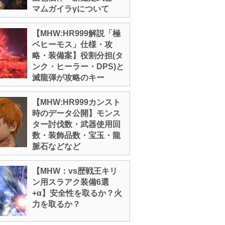
マムガイラγについて
【MHW:HR999解説「極
ベヒーモス」仕様・攻
略・装備案】役割分担(タ
ンク・ヒーラー・DPS)と
滅龍弾が攻略のキー
【MHW:HR999カンスト
時のデータ公開】モンス
ター討伐数・武器使用回
数・装飾品数・宝玉・龍
脈石などなど
【MHW：vs歴戦王キリ
ン用スラアク装備6選
+α】安全性を取るか？火
力を取るか？