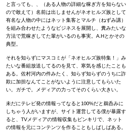
と言っても、、（ある人物の詳細な稼ぎ方を知らない
ので敢えて）名前は出しませんがネオヒルズ族として
有名な人物の中にはネット集客とマルチ（ねずみ講）
を組み合わせたようなビジネスを展開し、糞みたいな
方法で荒稼ぎしてた輩がいるのも事実。A.Hとかその
典型。
それを知らずにマスコミが「ネオヒルズ族特集！」み
たいな番組放送してるのを見て、寒気を感じたことも
ある。佐村河内の件みたく、知らず知らずのうちに詐
欺に加担なんてことがないように注意してもらいた
い。ガチで。メディアの力ってそのくらい大きい。
未だにテレビ発の情報ってなると100%だと鵜呑みに
しちゃう人がいますが、サイト運営してる僕が暴露す
ると、TVメディアの情報収集もピンキリで、ネット
の情報を元にコンテンツを作ることもしばしばある。