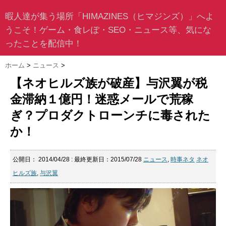
暇人達が集う場所「HIMAZINES（ヒマジンズ）」へよ
うこそ！ゲーム・食レぽ・SEO・ニュース等、気にな
ったことを配信中！
ホーム
>
ニュース
>
【ネオヒルズ族が破産】与沢翼が税
金滞納１億円！迷惑メールで荒稼
ぎ？プロダクトローンチに毒された
か！
公開日：
2014/04/28
: 最終更新日：2015/07/28
ニュース
,
時事ネタ
ネオ
ヒルズ族
,
与沢翼