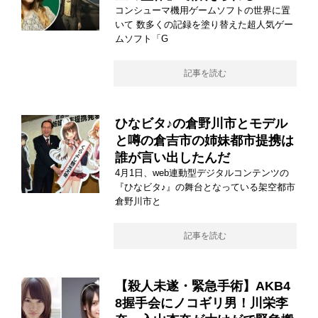
コンシューマ機用ゲームソフトの世界に置
いて 数多くの記録を塗り替えた超人気ゲー
ムソフト「G
記事を読む
ひなビタ♪の倉野川市とモデル
と噂の倉吉市の姉妹都市提携は
誰が言い出したんだ
4月1日、web連動型デジタルコンテンツの
『ひなビタ♪』の舞台となっている架空都市
倉野川市と
記事を読む
【殺人未遂・緊急手術】AKB4
8握手会にノコギリ男！川栄李