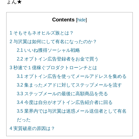
ょん★
Contents
[
hide
]
1
そもそもネオヒルズ族とは？
2
与沢翼は如何にして有名になったのか？
2.1
いいね獲得ソーシャル戦略
2.2
オプトイン広告登録者をお金で買う
3
秒速で１億稼ぐプロダクトローンチとは
3.1
オプトイン広告を使ってメールアドレスを集める
3.2
集まったメアドに対してステップメールを流す
3.3
ステップメールの最後に高額商品を売る
3.4
今度は自分がオプトイン広告紹介者に回る
3.5
業界内では与沢翼は迷惑メール送信者として有名
だった
4
実質破産の原因は？