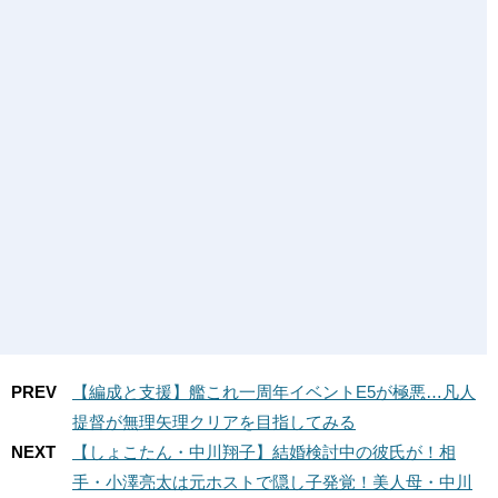
PREV
【編成と支援】艦これ一周年イベントE5が極悪…凡人
提督が無理矢理クリアを目指してみる
NEXT
【しょこたん・中川翔子】結婚検討中の彼氏が！相
手・小澤亮太は元ホストで隠し子発覚！美人母・中川