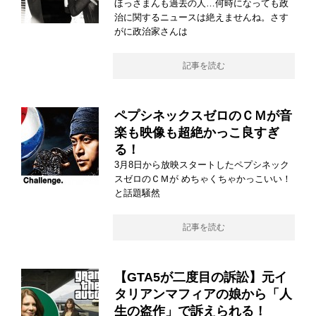
ほっさまんも過去の人…何時になっても政
治に関するニュースは絶えませんね。さす
がに政治家さんは
記事を読む
ペプシネックスゼロのＣＭが音
楽も映像も超絶かっこ良すぎ
る！
3月8日から放映スタートしたペプシネック
スゼロのＣＭが めちゃくちゃかっこいい！
と話題騒然
記事を読む
【GTA5が二度目の訴訟】元イ
タリアンマフィアの娘から「人
生の盗作」で訴えられる！