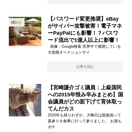
【パスワード変更推奨】eBay
がサイバー攻撃被害！電子マネ
ーPayPalにも影響！？パスワ
ード流出で1億人以上に影響！
画像：Google検索 世界中で展開している
大規模オークションサイ
記事を読む
【宮崎謙介ゴミ議員：上級国民
への2015年恨み辛みまとめ】国
会議員がどの面下げて育休取っ
てんだカス
2015年も残りわずか。大晦日は親族揃って
墓参り＆食事に行って参りました。 お酒も
ボチ