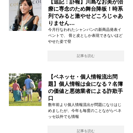
【追記：訃報】川島なお美が治
療に専念のため舞台降板！時系
列でみると激やせどころじゃあ
りません…
今月行なわれたシャンパンの新商品発表イ
ベントで、 骨と皮としか表現できないほど
やせた姿で登
記事を読む
【ベネッセ・個人情報流出問
題】個人情報は金になる？名簿
の価値と悪徳業者による詐欺手
口
数年前より個人情報流出が問題になりはじ
めましたが、今年も毎度のことながらベネ
ッセ以外でも情報
記事を読む