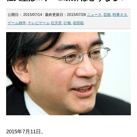
公開日：
2015/07/14
: 最終更新日：2015/07/28
ニュース
,
芸能
,
時事ネタ
,
ゲーム雑学
,
テレビゲーム
任天堂
,
計報
,
岩田聡
2015年7月11日。