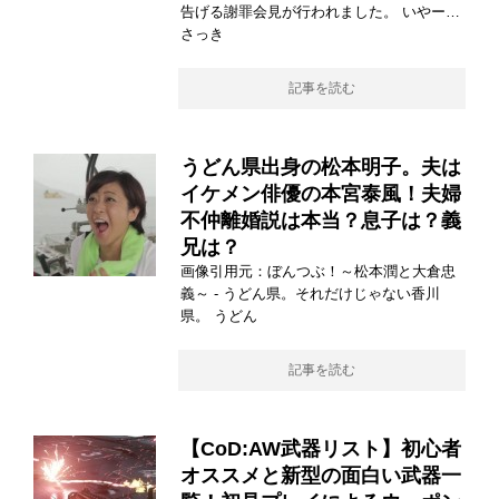
告げる謝罪会見が行われました。 いやー…
さっき
記事を読む
うどん県出身の松本明子。夫は
イケメン俳優の本宮泰風！夫婦
不仲離婚説は本当？息子は？義
兄は？
画像引用元：ぼんつぶ！～松本潤と大倉忠
義～ - うどん県。それだけじゃない香川
県。 うどん
記事を読む
【CoD:AW武器リスト】初心者
オススメと新型の面白い武器一