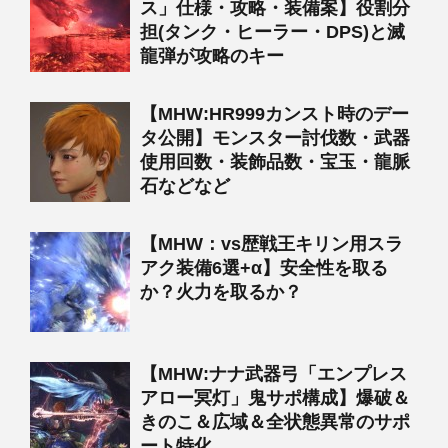
ス」仕様・攻略・装備案】役割分
担(タンク・ヒーラー・DPS)と滅
龍弾が攻略のキー
【MHW:HR999カンスト時のデー
タ公開】モンスター討伐数・武器
使用回数・装飾品数・宝玉・龍脈
石などなど
【MHW：vs歴戦王キリン用スラ
アク装備6選+α】安全性を取る
か？火力を取るか？
【MHW:ナナ武器弓「エンプレス
アロー冥灯」鬼サポ構成】爆破＆
きのこ＆広域＆全状態異常のサポ
ート特化