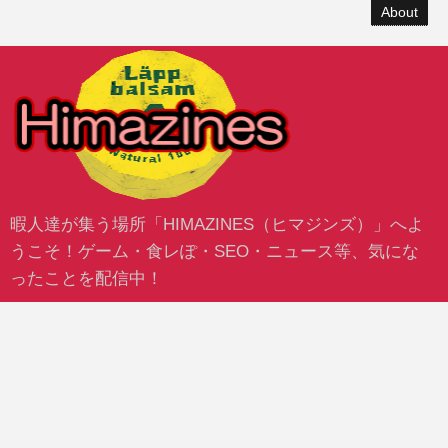
About
暇人達が集う場所「HIMAZINES（ヒマジンズ）」へよ
うこそ！ゲーム・食レぽ・SEO・ニュース等、気にな
ったことを配信中！