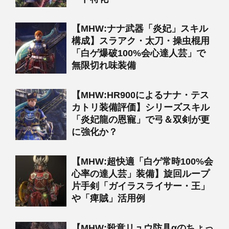
【MHW:ナナ武器「炎妃」スキル
構成】スラアク・太刀・操虫棍用
「白ゲ爆破100%会心達人芸」で
無限切れ味装備
【MHW:HR900によるナナ・テス
カトリ装備評価】シリーズスキル
「炎妃龍の恩寵」で弓＆双剣が更
に強化か？
【MHW:超快適「白ゲ常時100%会
心率の達人芸」装備】旋回ループ
片手剣「ガイラスライサー・王」
や「痺賊」活用例
【MHW:殺意リュウ防具αのちょっ