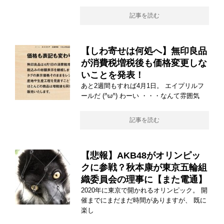
記事を読む
【しわ寄せは何処へ】無印良品
が消費税増税後も価格変更しな
いことを発表！
あと2週間もすれば4月1日。 エイプリルフ
ールだ (^ω^) わーい ・・・なんて雰囲気
記事を読む
【悲報】AKB48がオリンピッ
クに参戦？秋本康が東京五輪組
織委員会の理事に【また電通】
2020年に東京で開かれるオリンピック。 開
催までにまだまだ時間がありますが、 既に
楽し