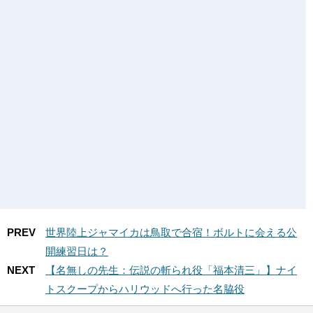
PREV
世界陸上ジャマイカは鳥取で合宿！ボルトに会える公
開練習日は？
NEXT
【名無しの先生：伝説の斬られ役「福本清三」】ナイ
トスクープからハリウッドへ行った名脇役