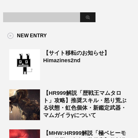
NEW ENTRY
【サイト移転のお知らせ】
Himazines2nd
【HR999解説「歴戦王マムタロ
ト」攻略】推奨スキル・怒り荒ぶ
る状態・虹色個体・新鑑定武器・
マムガイラγについて
【MHW:HR999解説「極ベヒーモ