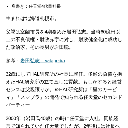
肩書き：任天堂4代目社長
生まれは北海道札幌市。
父親は室蘭市長を4期務めた岩田弘志。当時60億円以
上の不良債権・財政赤字に対し、財政健全化に成功し
た政治家。その長男が岩田聡。
参考：
岩田弘志 – wikipedia
32歳にしてHAL研究所の社長に就任。多額の負債を抱
えたHAL研究所の立て直しに貢献。もしかすると経営
センスは父親譲りか。※HAL研究所は「星のカービ
ィ」「スマブラ」の開発で知られる任天堂のセカンド
パーティー
2000年（岩田氏40歳）の時に任天堂に入社。同族経
営で知られていた任天堂でしたが、2年後には社長へ