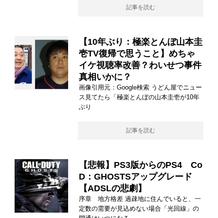
記事を読む
【10年ぶり：極楽とんぼ山本圭
壱TV復帰で思うこと】めちゃ
イケ視聴率改善？わいせつ事件
真相いかに？
画像引用元：Google検索 うどん屋でニュー
ス見てたら「極楽とんぼの山本圭壱が10年
ぶり
記事を読む
【悲報】PS3版からのPS4 Co
D：GHOSTSアップグレード
【ADSLの悲劇】
序章 地方格差 過疎地に住んでいると、一
定数の需要が見込めない場合「光回線」の