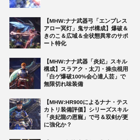
【MHW:ナナ武器弓「エンプレス
アロー冥灯」鬼サポ構成】爆破＆
きのこ＆広域＆全状態異常のサポ
ート特化
【MHW:ナナ武器「炎妃」スキル
構成】スラアク・太刀・操虫棍用
「白ゲ爆破100%会心達人芸」で
無限切れ味装備
【MHW:HR900によるナナ・テス
カトリ装備評価】シリーズスキル
「炎妃龍の恩寵」で弓＆双剣が更
に強化か？