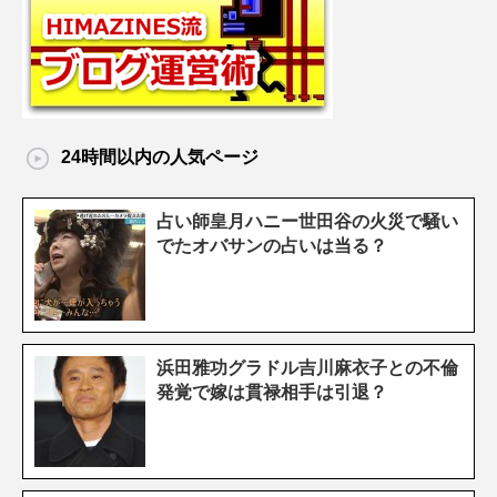
24時間以内の人気ページ
占い師皇月ハニー世田谷の火災で騒い
でたオバサンの占いは当る？
浜田雅功グラドル吉川麻衣子との不倫
発覚で嫁は貫禄相手は引退？