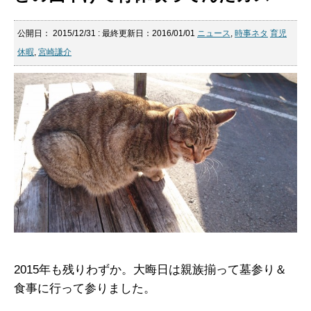
公開日：
2015/12/31
: 最終更新日：2016/01/01
ニュース
,
時事ネタ
育児
休暇
,
宮崎謙介
2015年も残りわずか。大晦日は親族揃って墓参り＆
食事に行って参りました。