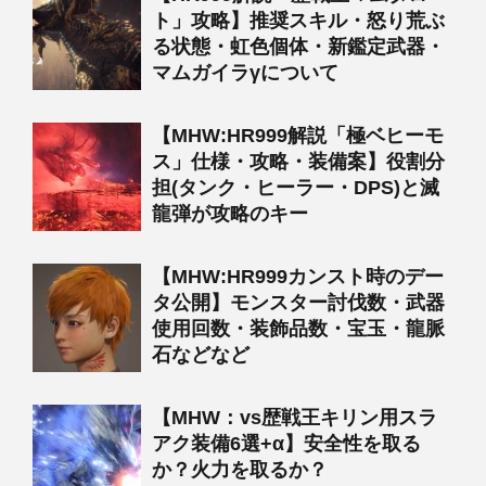
ト」攻略】推奨スキル・怒り荒ぶ
る状態・虹色個体・新鑑定武器・
マムガイラγについて
【MHW:HR999解説「極ベヒーモ
ス」仕様・攻略・装備案】役割分
担(タンク・ヒーラー・DPS)と滅
龍弾が攻略のキー
【MHW:HR999カンスト時のデー
タ公開】モンスター討伐数・武器
使用回数・装飾品数・宝玉・龍脈
石などなど
【MHW：vs歴戦王キリン用スラ
アク装備6選+α】安全性を取る
か？火力を取るか？