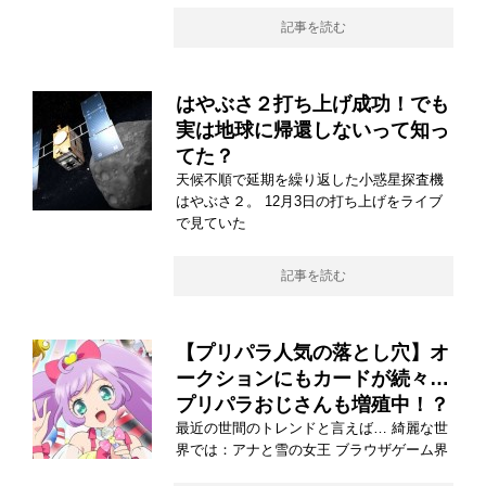
記事を読む
はやぶさ２打ち上げ成功！でも
実は地球に帰還しないって知っ
てた？
天候不順で延期を繰り返した小惑星探査機
はやぶさ２。 12月3日の打ち上げをライブ
で見ていた
記事を読む
【プリパラ人気の落とし穴】オ
ークションにもカードが続々…
プリパラおじさんも増殖中！？
最近の世間のトレンドと言えば… 綺麗な世
界では：アナと雪の女王 ブラウザゲーム界