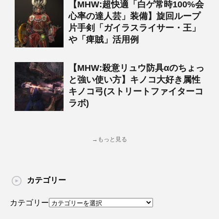
【MHW:超快適「白ゲ常時100%会
心率の達人芸」装備】旋回ループ
片手剣「ガイラスライサー・王」
や「痺賊」活用例
【MHW:殺意リュウ防具αのちょっ
と強い使い方】キノコ大好き属性
キノコ弓(ストリートファイターコ
ラボ)
→もっと見る
カテゴリー
カテゴリー