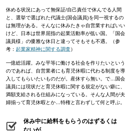
休める状況にあって無保証/自己責任で休んでる人間
と、選挙で選ばれた代議士(国会議員)を同一視するの
は無理がある。そんなに休みたきゃ自営業すればいい
けど、日本は世界屈指の起業活動率が低い国。「国会
議員様」の優雅な休日と違ってそもそも不遇。（参
考：
起業家精神に関する調査
）
一億総活躍。みな平等に働ける社会を作りたいという
のであれば、自営業者にも育児休暇に代わる制度を導
入してもらいたいものだが。産休すら無い。で…国会
議員には現状だと育児休暇に関する規定がない癖に、
満額支給される仕組みになっている。そんな人間が夫
婦揃って育児休暇とか…特権と言わずして何と呼ぶ。
休み中に給料をもらうのはずるくは
ないが