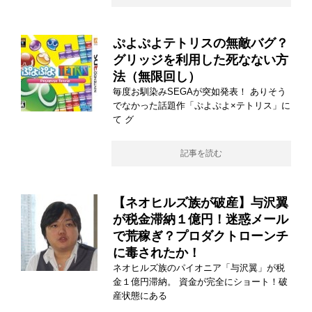
ぷよぷよテトリスの無敵バグ？
グリッジを利用した死なない方
法（無限回し）
毎度お馴染みSEGAが突如発表！ ありそう
でなかった話題作「ぷよぷよ×テトリス」に
て グ
記事を読む
【ネオヒルズ族が破産】与沢翼
が税金滞納１億円！迷惑メール
で荒稼ぎ？プロダクトローンチ
に毒されたか！
ネオヒルズ族のパイオニア「与沢翼」が税
金１億円滞納。 資金が完全にショート！破
産状態にある