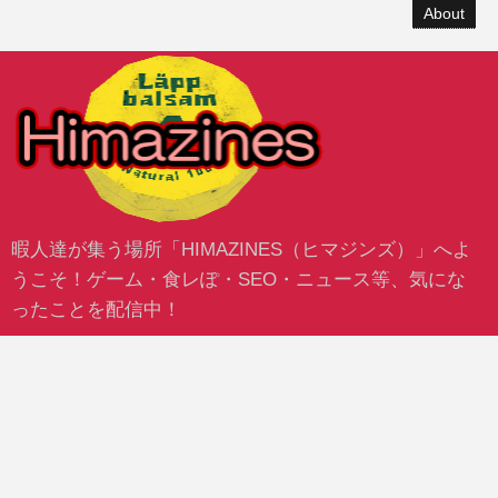
About
暇人達が集う場所「HIMAZINES（ヒマジンズ）」へよ
うこそ！ゲーム・食レぽ・SEO・ニュース等、気にな
ったことを配信中！