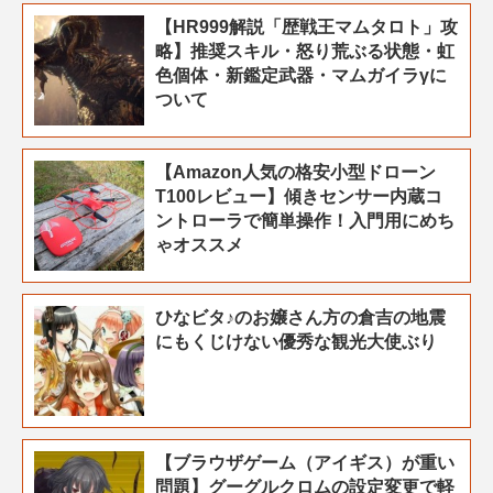
【HR999解説「歴戦王マムタロト」攻
略】推奨スキル・怒り荒ぶる状態・虹
色個体・新鑑定武器・マムガイラγに
ついて
【Amazon人気の格安小型ドローン
T100レビュー】傾きセンサー内蔵コ
ントローラで簡単操作！入門用にめち
ゃオススメ
ひなビタ♪のお嬢さん方の倉吉の地震
にもくじけない優秀な観光大使ぶり
【ブラウザゲーム（アイギス）が重い
問題】グーグルクロムの設定変更で軽