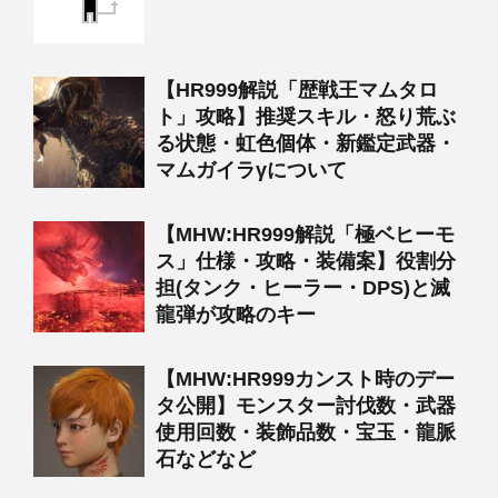
【HR999解説「歴戦王マムタロ
ト」攻略】推奨スキル・怒り荒ぶ
る状態・虹色個体・新鑑定武器・
マムガイラγについて
【MHW:HR999解説「極ベヒーモ
ス」仕様・攻略・装備案】役割分
担(タンク・ヒーラー・DPS)と滅
龍弾が攻略のキー
【MHW:HR999カンスト時のデー
タ公開】モンスター討伐数・武器
使用回数・装飾品数・宝玉・龍脈
石などなど