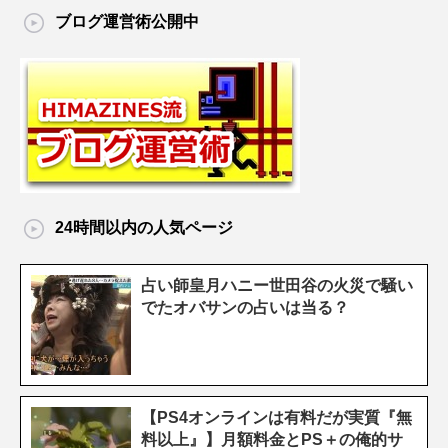
ブログ運営術公開中
24時間以内の人気ページ
占い師皇月ハニー世田谷の火災で騒い
でたオバサンの占いは当る？
【PS4オンラインは有料だが実質『無
料以上』】月額料金とPS＋の俺的サ