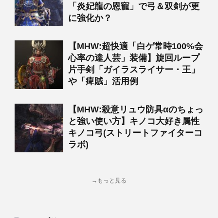
「炎妃龍の恩寵」で弓＆双剣が更
に強化か？
【MHW:超快適「白ゲ常時100%会
心率の達人芸」装備】旋回ループ
片手剣「ガイラスライサー・王」
や「痺賊」活用例
【MHW:殺意リュウ防具αのちょっ
と強い使い方】キノコ大好き属性
キノコ弓(ストリートファイターコ
ラボ)
→もっと見る