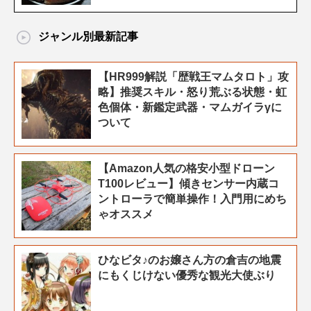
ジャンル別最新記事
【HR999解説「歴戦王マムタロト」攻
略】推奨スキル・怒り荒ぶる状態・虹
色個体・新鑑定武器・マムガイラγに
ついて
【Amazon人気の格安小型ドローン
T100レビュー】傾きセンサー内蔵コ
ントローラで簡単操作！入門用にめち
ゃオススメ
ひなビタ♪のお嬢さん方の倉吉の地震
にもくじけない優秀な観光大使ぶり