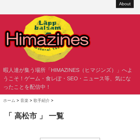
About
暇人達が集う場所「HIMAZINES（ヒマジンズ）」へよ
うこそ！ゲーム・食レぽ・SEO・ニュース等、気にな
ったことを配信中！
ホーム
>
音楽
>
歌手紹介
>
「 高松市 」 一覧