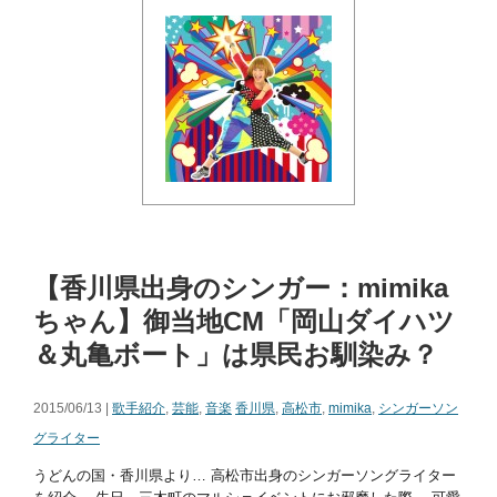
【香川県出身のシンガー：mimika
ちゃん】御当地CM「岡山ダイハツ
＆丸亀ボート」は県民お馴染み？
2015/06/13 |
歌手紹介
,
芸能
,
音楽
香川県
,
高松市
,
mimika
,
シンガーソン
グライター
うどんの国・香川県より… 高松市出身のシンガーソングライター