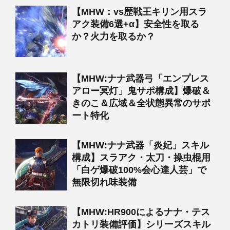
【MHW：vs歴戦王キリン用スラ
アク装備6選+α】安全性を取る
か？火力を取るか？
【MHW:ナナ武器弓「エンプレス
アロー冥灯」鬼サポ構成】爆破＆
きのこ＆広域＆全状態異常のサポ
ート特化
【MHW:ナナ武器「炎妃」スキル
構成】スラアク・太刀・操虫棍用
「白ゲ爆破100%会心達人芸」で
無限切れ味装備
【MHW:HR900によるナナ・テス
カトリ装備評価】シリーズスキル