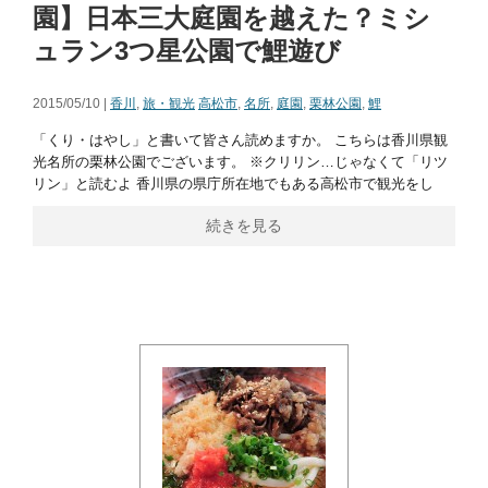
園】日本三大庭園を越えた？ミシ
ュラン3つ星公園で鯉遊び
2015/05/10 |
香川
,
旅・観光
高松市
,
名所
,
庭園
,
栗林公園
,
鯉
「くり・はやし」と書いて皆さん読めますか。 こちらは香川県観
光名所の栗林公園でございます。 ※クリリン…じゃなくて「リツ
リン」と読むよ 香川県の県庁所在地でもある高松市で観光をし
続きを見る