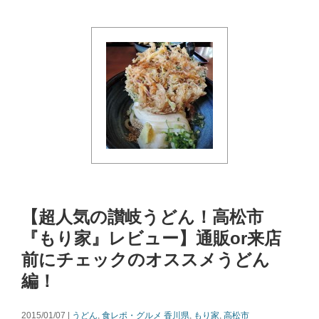
【超人気の讃岐うどん！高松市
『もり家』レビュー】通販or来店
前にチェックのオススメうどん
編！
2015/01/07 |
うどん
,
食レポ・グルメ
香川県
,
もり家
,
高松市