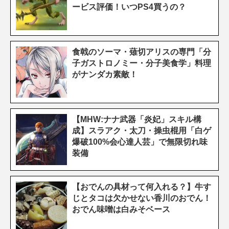
ービス評価！いつPS4買うの？
食戟のソーマ・薙切アリスの専門「分
子ガストロノミー・分子美食学」料理
がナンダカ素敵！
【MHW:ナナ武器「炎妃」スキル構
成】スラアク・太刀・操虫棍用「白ゲ
爆破100%会心達人芸」で無限切れ味
装備
【おでんの具材って何入れる？】牛す
じとタコは欠かせない香川のおでん！
おでん味噌は白みそベース