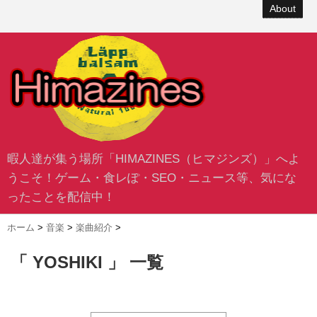
About
暇人達が集う場所「HIMAZINES（ヒマジンズ）」へよ
うこそ！ゲーム・食レぽ・SEO・ニュース等、気にな
ったことを配信中！
ホーム
>
音楽
>
楽曲紹介
>
「 YOSHIKI 」 一覧