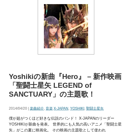
Yoshikiの新曲『Hero』 – 新作映画
「聖闘士星矢 LEGEND of
SANCTUARY」の主題歌！
2014/04/20 |
楽曲紹介
,
音楽
X-JAPAN
,
YOSHIKI
,
聖闘士星矢
僕が超がつくほど好きな伝説のバンド！ X-JAPANのリーダー
YOSHIKIが新曲を発表。 世界的にも人気の高いアニメ「聖闘士星
矢」がこの夏に映画化。 その映画の主題歌として使われ