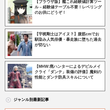
【ブラウザ版】艦これ経験値計算ツー
ル – 経験値テーブル不要！レベリング
のお供にどうぞ！
【宇梶剛士はアイヌ？】腹筋cmでお
馴染み人気俳優・暴走族に堕ちた過去
が切ない
【MHW:廃ハンターによるデビルメイ
クライ「ダンテ」装備の評価】魔剣の
性能とダンテ防具スキルについて
ジャンル別最新記事