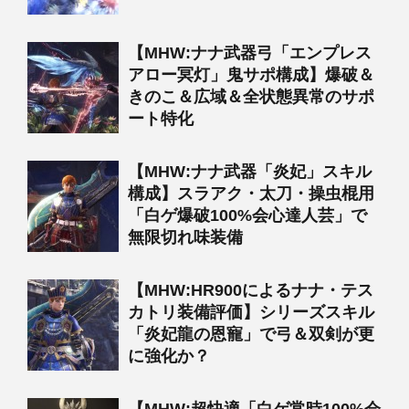
【MHW:ナナ武器弓「エンプレス
アロー冥灯」鬼サポ構成】爆破＆
きのこ＆広域＆全状態異常のサポ
ート特化
【MHW:ナナ武器「炎妃」スキル
構成】スラアク・太刀・操虫棍用
「白ゲ爆破100%会心達人芸」で
無限切れ味装備
【MHW:HR900によるナナ・テス
カトリ装備評価】シリーズスキル
「炎妃龍の恩寵」で弓＆双剣が更
に強化か？