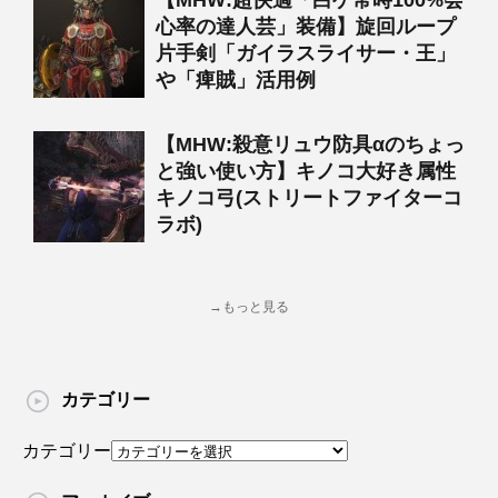
【MHW:超快適「白ゲ常時100%会
心率の達人芸」装備】旋回ループ
片手剣「ガイラスライサー・王」
や「痺賊」活用例
【MHW:殺意リュウ防具αのちょっ
と強い使い方】キノコ大好き属性
キノコ弓(ストリートファイターコ
ラボ)
→もっと見る
カテゴリー
カテゴリー