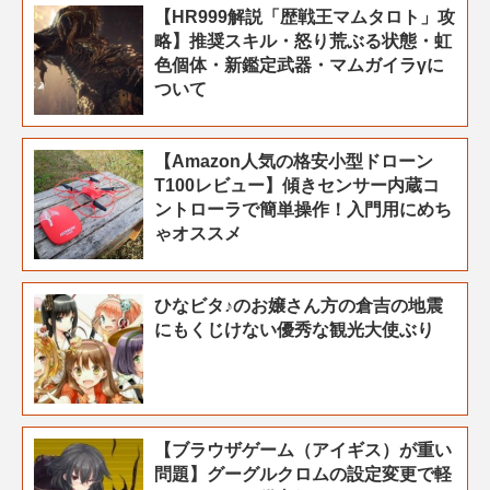
【HR999解説「歴戦王マムタロト」攻
略】推奨スキル・怒り荒ぶる状態・虹
色個体・新鑑定武器・マムガイラγに
ついて
【Amazon人気の格安小型ドローン
T100レビュー】傾きセンサー内蔵コ
ントローラで簡単操作！入門用にめち
ゃオススメ
ひなビタ♪のお嬢さん方の倉吉の地震
にもくじけない優秀な観光大使ぶり
【ブラウザゲーム（アイギス）が重い
問題】グーグルクロムの設定変更で軽