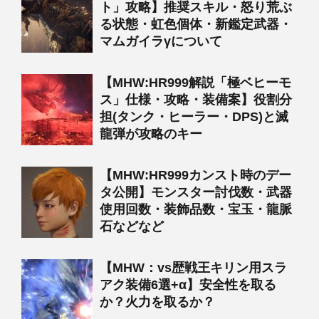
ト」攻略】推奨スキル・怒り荒ぶ
る状態・虹色個体・新鑑定武器・
マムガイラγについて
【MHW:HR999解説「極ベヒーモ
ス」仕様・攻略・装備案】役割分
担(タンク・ヒーラー・DPS)と滅
龍弾が攻略のキー
【MHW:HR999カンスト時のデー
タ公開】モンスター討伐数・武器
使用回数・装飾品数・宝玉・龍脈
石などなど
【MHW：vs歴戦王キリン用スラ
アク装備6選+α】安全性を取る
か？火力を取るか？