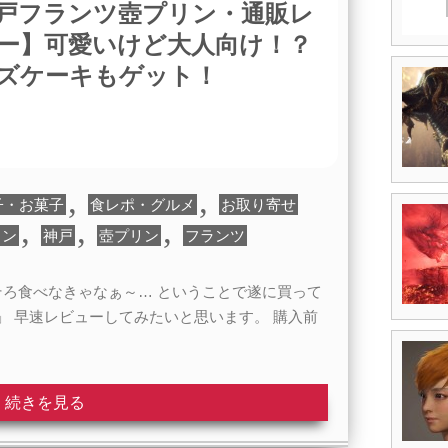
戸フランツ壺プリン・通販レ
ー】可愛いけど大人向け！？
ズケーキもゲット！
,
,
子・お菓子
食レポ・グルメ
お取り寄せ
,
,
,
リン
神戸
壺プリン
フランツ
そろ食べなきゃなぁ～… ということで遂に買って
」 早速レビューしてみたいと思います。 購入前
続きを見る