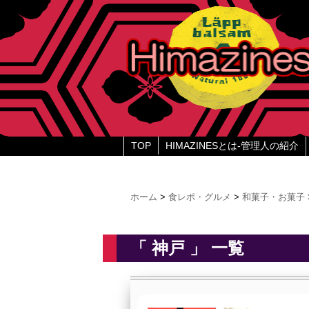
TOP
HIMAZINESとは-管理人の紹介
ホーム
>
食レポ・グルメ
>
和菓子・お菓子
「 神戸 」 一覧