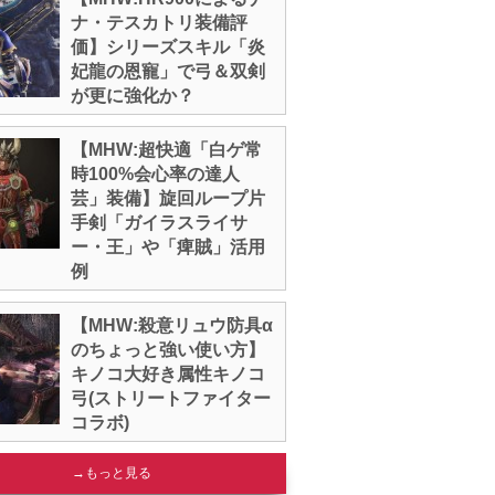
ナ・テスカトリ装備評
価】シリーズスキル「炎
妃龍の恩寵」で弓＆双剣
が更に強化か？
【MHW:超快適「白ゲ常
時100%会心率の達人
芸」装備】旋回ループ片
手剣「ガイラスライサ
ー・王」や「痺賊」活用
例
【MHW:殺意リュウ防具α
のちょっと強い使い方】
キノコ大好き属性キノコ
弓(ストリートファイター
コラボ)
→もっと見る