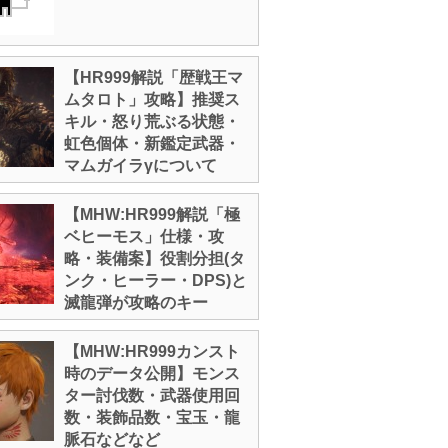
【HR999解説「歴戦王マ
ムタロト」攻略】推奨ス
キル・怒り荒ぶる状態・
虹色個体・新鑑定武器・
マムガイラγについて
【MHW:HR999解説「極
ベヒーモス」仕様・攻
略・装備案】役割分担(タ
ンク・ヒーラー・DPS)と
滅龍弾が攻略のキー
【MHW:HR999カンスト
時のデータ公開】モンス
ター討伐数・武器使用回
数・装飾品数・宝玉・龍
脈石などなど