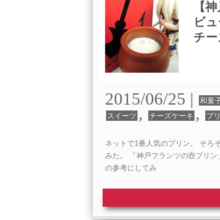
【神
ビュ
チー
2015/06/25 |
和菓
,
,
スイーツ
チーズケーキ
プ
ネットで1番人気のプリン。 そろ
みた。 「神戸フランツの壺プリン
の参考にしてみ