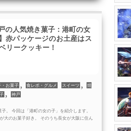
戸の人気焼き菓子：港町の女
】赤パッケージのお土産はス
ベリークッキー！
,
,
子・お菓子
食レポ・グルメ
スイーツ
焼
,
子
神戸
菓子。 今回は「港町の女の子」を紹介します。
が大のお菓子好き。 そのうち長女が大阪に住ん