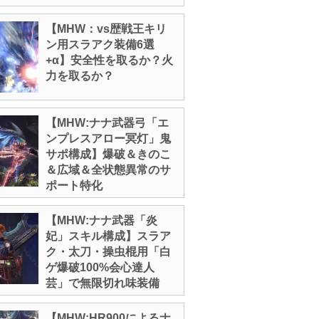
【MHW：vs歴戦王キリ
ン用スラアク装備6選
+α】安全性を取るか？火
力を取るか？
【MHW:ナナ武器弓「エ
ンプレスアロー冥灯」鬼
サポ構成】爆破＆きのこ
＆広域＆全状態異常のサ
ポート特化
【MHW:ナナ武器「炎
妃」スキル構成】スラア
ク・太刀・操虫棍用「白
ゲ爆破100%会心達人
芸」で無限切れ味装備
【MHW:HR900によるナ