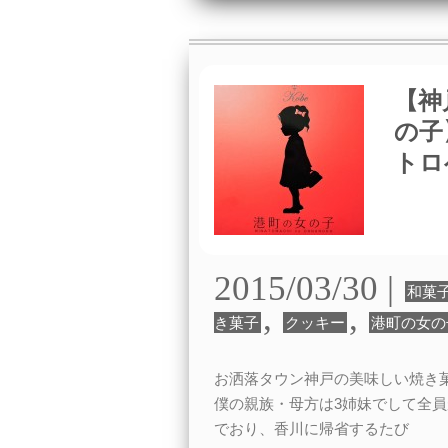
【神
の子
トロ
2015/03/30 |
和菓
,
,
き菓子
クッキー
港町の女の
お洒落タウン神戸の美味しい焼き
僕の親族・母方は3姉妹でして全員
でおり、香川に帰省するたび