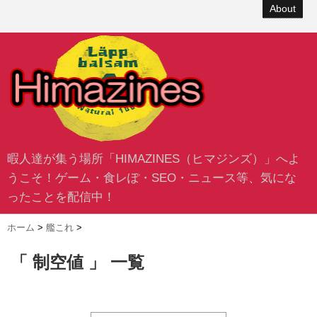
About
暇人達が集う場所「HIMAZINES（ヒマジンズ）」へよ
うこそ！ゲーム・食レぽ・SEO・ニュース等、気にな
ったことを配信中！
ホーム
>
艦これ
>
「 制空値 」 一覧