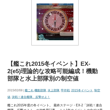
【艦これ2015冬イベント】EX-
2(e5)理論的な攻略可能編成！機動
部隊と水上部隊別の制空値
2015/02/08 |
艦これ
機動部隊
,
水上部隊
,
甲作戦
,
2015冬イベント
,
制空
値
,
決戦！連合艦隊、反撃せよ！
艦これ2015年度の冬イベント。 最終ステージ・EX-2「決戦！連合