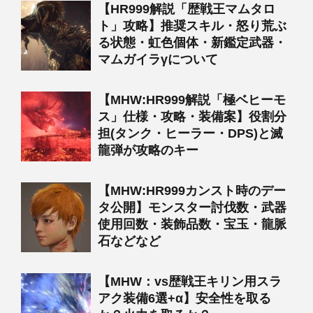
【HR999解説「歴戦王マムタロ
ト」攻略】推奨スキル・怒り荒ぶ
る状態・虹色個体・新鑑定武器・
マムガイラγについて
【MHW:HR999解説「極ベヒーモ
ス」仕様・攻略・装備案】役割分
担(タンク・ヒーラー・DPS)と滅
龍弾が攻略のキー
【MHW:HR999カンスト時のデー
タ公開】モンスター討伐数・武器
使用回数・装飾品数・宝玉・龍脈
石などなど
【MHW：vs歴戦王キリン用スラ
アク装備6選+α】安全性を取る