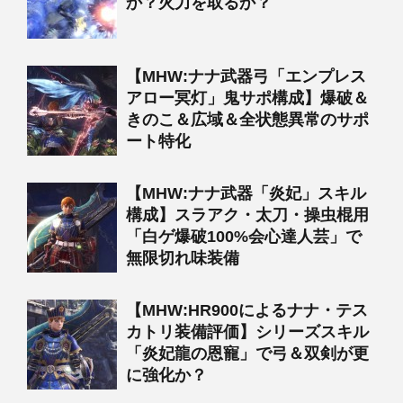
か？火力を取るか？
【MHW:ナナ武器弓「エンプレス
アロー冥灯」鬼サポ構成】爆破＆
きのこ＆広域＆全状態異常のサポ
ート特化
【MHW:ナナ武器「炎妃」スキル
構成】スラアク・太刀・操虫棍用
「白ゲ爆破100%会心達人芸」で
無限切れ味装備
【MHW:HR900によるナナ・テス
カトリ装備評価】シリーズスキル
「炎妃龍の恩寵」で弓＆双剣が更
に強化か？