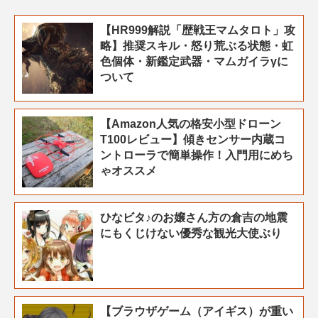
【HR999解説「歴戦王マムタロト」攻
略】推奨スキル・怒り荒ぶる状態・虹
色個体・新鑑定武器・マムガイラγに
ついて
【Amazon人気の格安小型ドローン
T100レビュー】傾きセンサー内蔵コ
ントローラで簡単操作！入門用にめち
ゃオススメ
ひなビタ♪のお嬢さん方の倉吉の地震
にもくじけない優秀な観光大使ぶり
【ブラウザゲーム（アイギス）が重い