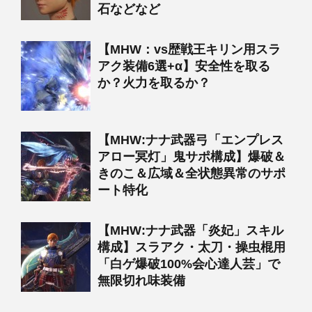
石などなど
【MHW：vs歴戦王キリン用スラ
アク装備6選+α】安全性を取る
か？火力を取るか？
【MHW:ナナ武器弓「エンプレス
アロー冥灯」鬼サポ構成】爆破＆
きのこ＆広域＆全状態異常のサポ
ート特化
【MHW:ナナ武器「炎妃」スキル
構成】スラアク・太刀・操虫棍用
「白ゲ爆破100%会心達人芸」で
無限切れ味装備