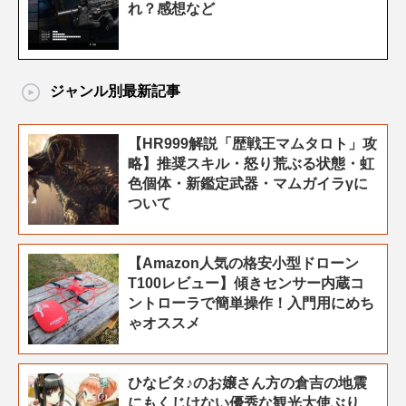
れ？感想など
ジャンル別最新記事
【HR999解説「歴戦王マムタロト」攻
略】推奨スキル・怒り荒ぶる状態・虹
色個体・新鑑定武器・マムガイラγに
ついて
【Amazon人気の格安小型ドローン
T100レビュー】傾きセンサー内蔵コ
ントローラで簡単操作！入門用にめち
ゃオススメ
ひなビタ♪のお嬢さん方の倉吉の地震
にもくじけない優秀な観光大使ぶり