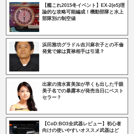
【艦これ2015冬イベント】EX-2(e5)理
論的な攻略可能編成！機動部隊と水上
部隊別の制空値
浜田雅功グラドル吉川麻衣子との不倫
発覚で嫁は貫禄相手は引退？
出家の清水富美加が早くも出した千眼
美子名での暴露本が発売当日にベスト
セラー？
【CoD:BO3全武器レビュー】初心者
向けの使いやすいオススメ武器はど