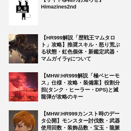
Himazines2nd
【HR999解説「歴戦王マムタロ
ト」攻略】推奨スキル・怒り荒ぶ
る状態・虹色個体・新鑑定武器・
マムガイラγについて
【MHW:HR999解説「極ベヒーモ
ス」仕様・攻略・装備案】役割分
担(タンク・ヒーラー・DPS)と滅
龍弾が攻略のキー
【MHW:HR999カンスト時のデー
タ公開】モンスター討伐数・武器
使用回数・装飾品数・宝玉・龍脈