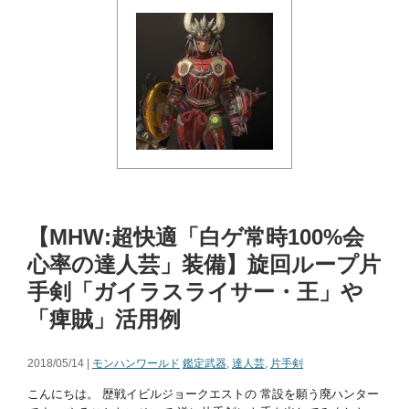
【MHW:超快適「白ゲ常時100%会
心率の達人芸」装備】旋回ループ片
手剣「ガイラスライサー・王」や
「痺賊」活用例
2018/05/14 |
モンハンワールド
鑑定武器
,
達人芸
,
片手剣
こんにちは。 歴戦イビルジョークエストの 常設を願う廃ハンター