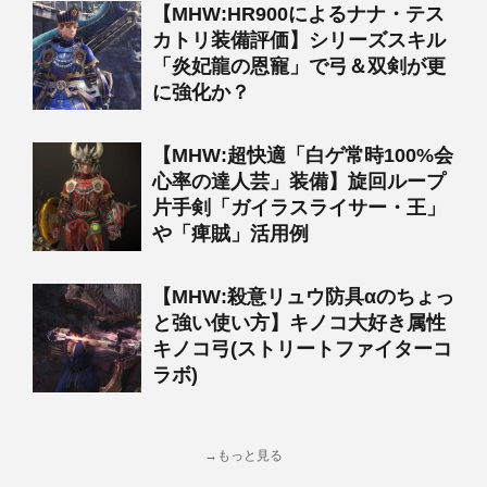
【MHW:HR900によるナナ・テス
カトリ装備評価】シリーズスキル
「炎妃龍の恩寵」で弓＆双剣が更
に強化か？
【MHW:超快適「白ゲ常時100%会
心率の達人芸」装備】旋回ループ
片手剣「ガイラスライサー・王」
や「痺賊」活用例
【MHW:殺意リュウ防具αのちょっ
と強い使い方】キノコ大好き属性
キノコ弓(ストリートファイターコ
ラボ)
→もっと見る