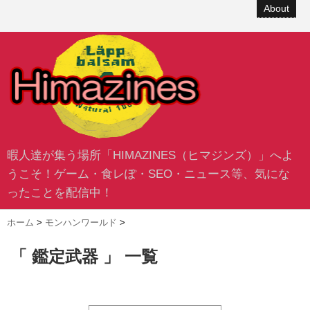
About
暇人達が集う場所「HIMAZINES（ヒマジンズ）」へよ
うこそ！ゲーム・食レぽ・SEO・ニュース等、気にな
ったことを配信中！
ホーム
>
モンハンワールド
>
「 鑑定武器 」 一覧