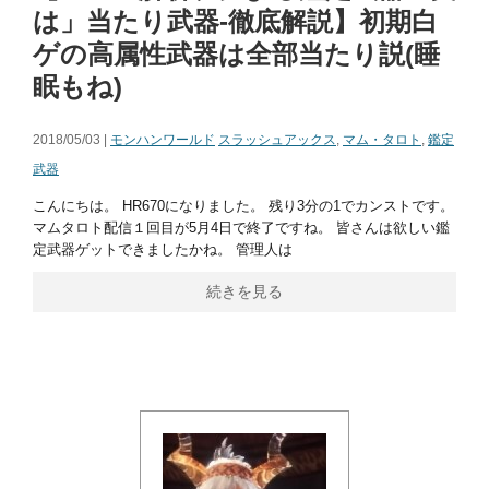
は」当たり武器-徹底解説】初期白
ゲの高属性武器は全部当たり説(睡
眠もね)
2018/05/03 |
モンハンワールド
スラッシュアックス
,
マム・タロト
,
鑑定
武器
こんにちは。 HR670になりました。 残り3分の1でカンストです。
マムタロト配信１回目が5月4日で終了ですね。 皆さんは欲しい鑑
定武器ゲットできましたかね。 管理人は
続きを見る