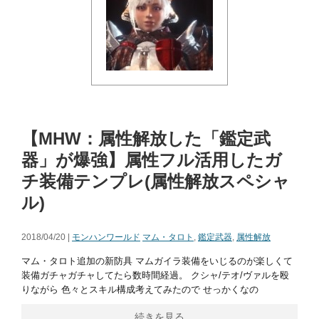
【MHW：属性解放した「鑑定武
器」が爆強】属性フル活用したガ
チ装備テンプレ(属性解放スペシャ
ル)
2018/04/20 |
モンハンワールド
マム・タロト
,
鑑定武器
,
属性解放
マム・タロト追加の新防具 マムガイラ装備をいじるのが楽しくて
装備ガチャガチャしてたら数時間経過。 クシャ/テオ/ヴァルを殴
りながら 色々とスキル構成考えてみたので せっかくなの
続きを見る