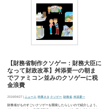
【財務省制作クソゲー：財務大臣に
なって財政改革】舛添要一の朝ま
でファミコン並みのクソゲーに税
金浪費
2016/04/27 |
ニュース
,
時事ネタ
クソゲー
,
財務省
,
舛添要一
財務省がものすごいクソゲーを開発したらしいので紹介しよう。