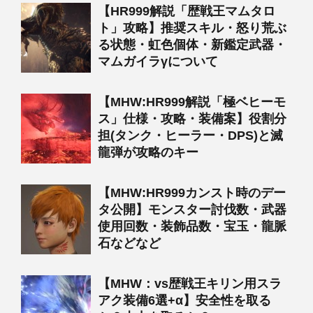
【HR999解説「歴戦王マムタロ
ト」攻略】推奨スキル・怒り荒ぶ
る状態・虹色個体・新鑑定武器・
マムガイラγについて
【MHW:HR999解説「極ベヒーモ
ス」仕様・攻略・装備案】役割分
担(タンク・ヒーラー・DPS)と滅
龍弾が攻略のキー
【MHW:HR999カンスト時のデー
タ公開】モンスター討伐数・武器
使用回数・装飾品数・宝玉・龍脈
石などなど
【MHW：vs歴戦王キリン用スラ
アク装備6選+α】安全性を取る