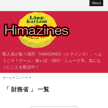
About
暇人達が集う場所「HIMAZINES（ヒマジンズ）」へよ
うこそ！ゲーム・食レぽ・SEO・ニュース等、気にな
ったことを配信中！
ホーム
>
ニュース
>
「 財務省 」 一覧