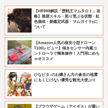
【HR999解説「歴戦王マムタロト」攻
略】推奨スキル・怒り荒ぶる状態・虹
色個体・新鑑定武器・マムガイラγに
ついて
【Amazon人気の格安小型ドローン
T100レビュー】傾きセンサー内蔵コ
ントローラで簡単操作！入門用にめち
ゃオススメ
ひなビタ♪のお嬢さん方の倉吉の地震
にもくじけない優秀な観光大使ぶり
【ブラウザゲーム（アイギス）が重い