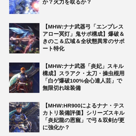
か？火力を取るか？
【MHW:ナナ武器弓「エンプレス
アロー冥灯」鬼サポ構成】爆破＆
きのこ＆広域＆全状態異常のサポ
ート特化
【MHW:ナナ武器「炎妃」スキル
構成】スラアク・太刀・操虫棍用
「白ゲ爆破100%会心達人芸」で
無限切れ味装備
【MHW:HR900によるナナ・テス
カトリ装備評価】シリーズスキル
「炎妃龍の恩寵」で弓＆双剣が更
に強化か？