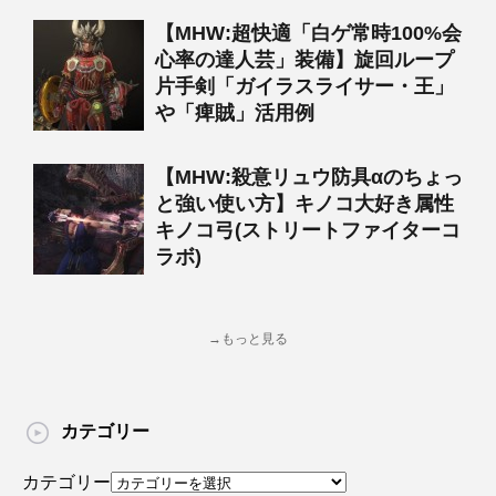
【MHW:超快適「白ゲ常時100%会
心率の達人芸」装備】旋回ループ
片手剣「ガイラスライサー・王」
や「痺賊」活用例
【MHW:殺意リュウ防具αのちょっ
と強い使い方】キノコ大好き属性
キノコ弓(ストリートファイターコ
ラボ)
→もっと見る
カテゴリー
カテゴリー