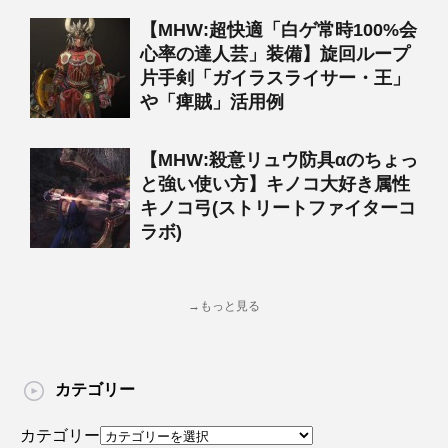
【MHW:超快適「白ゲ常時100%会
心率の達人芸」装備】旋回ループ
片手剣「ガイラスライサー・王」
や「痺賊」活用例
【MHW:殺意リュウ防具αのちょっ
と強い使い方】キノコ大好き属性
キノコ弓(ストリートファイターコ
ラボ)
→もっと見る
カテゴリー
カテゴリー