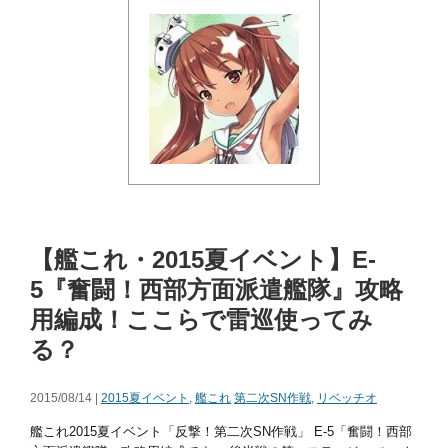
【艦これ・2015夏イベント】E-
5『奮闘！西部方面派遣艦隊』攻略
用編成！ここらで雷巡使ってみ
る？
2015/08/14 |
2015夏イベント
,
艦これ
第二次SN作戦
,
リベッチオ
艦これ2015夏イベント「反撃！第二次SN作戦」 E-5「奮闘！西部