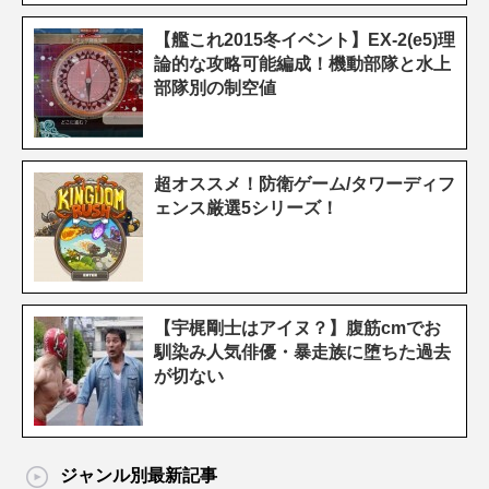
【艦これ2015冬イベント】EX-2(e5)理
論的な攻略可能編成！機動部隊と水上
部隊別の制空値
超オススメ！防衛ゲーム/タワーディフ
ェンス厳選5シリーズ！
【宇梶剛士はアイヌ？】腹筋cmでお
馴染み人気俳優・暴走族に堕ちた過去
が切ない
ジャンル別最新記事