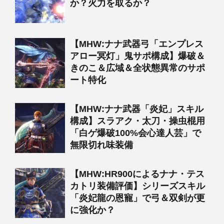
か？火力を取るか？
【MHW:ナナ武器弓「エンプレス
アロー冥灯」鬼サポ構成】爆破＆
きのこ＆広域＆全状態異常のサポ
ート特化
【MHW:ナナ武器「炎妃」スキル
構成】スラアク・太刀・操虫棍用
「白ゲ爆破100%会心達人芸」で
無限切れ味装備
【MHW:HR900によるナナ・テス
カトリ装備評価】シリーズスキル
「炎妃龍の恩寵」で弓＆双剣が更
に強化か？