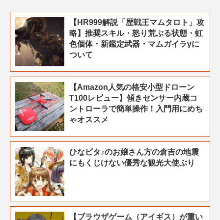
【HR999解説「歴戦王マムタロト」攻
略】推奨スキル・怒り荒ぶる状態・虹
色個体・新鑑定武器・マムガイラγに
ついて
【Amazon人気の格安小型ドローン
T100レビュー】傾きセンサー内蔵コ
ントローラで簡単操作！入門用にめち
ゃオススメ
ひなビタ♪のお嬢さん方の倉吉の地震
にもくじけない優秀な観光大使ぶり
【ブラウザゲーム（アイギス）が重い