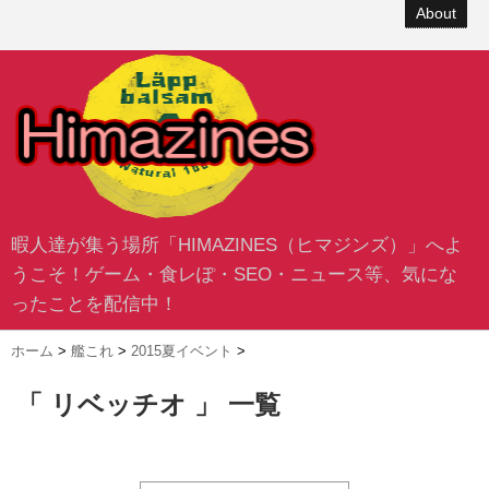
About
暇人達が集う場所「HIMAZINES（ヒマジンズ）」へよ
うこそ！ゲーム・食レぽ・SEO・ニュース等、気にな
ったことを配信中！
ホーム
>
艦これ
>
2015夏イベント
>
「 リベッチオ 」 一覧