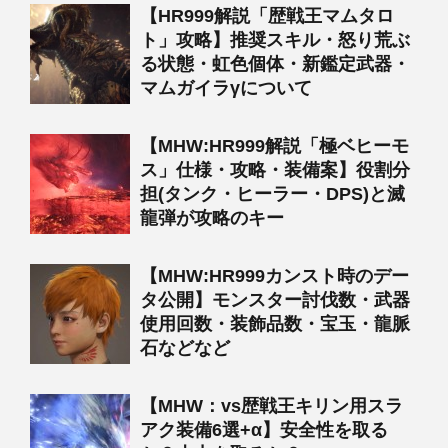
【HR999解説「歴戦王マムタロ
ト」攻略】推奨スキル・怒り荒ぶ
る状態・虹色個体・新鑑定武器・
マムガイラγについて
【MHW:HR999解説「極ベヒーモ
ス」仕様・攻略・装備案】役割分
担(タンク・ヒーラー・DPS)と滅
龍弾が攻略のキー
【MHW:HR999カンスト時のデー
タ公開】モンスター討伐数・武器
使用回数・装飾品数・宝玉・龍脈
石などなど
【MHW：vs歴戦王キリン用スラ
アク装備6選+α】安全性を取る