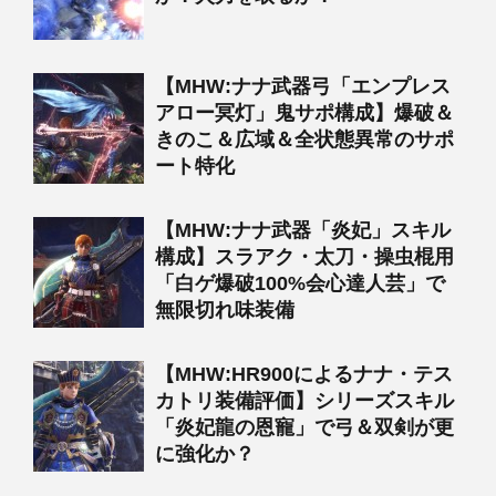
【MHW:ナナ武器弓「エンプレス
アロー冥灯」鬼サポ構成】爆破＆
きのこ＆広域＆全状態異常のサポ
ート特化
【MHW:ナナ武器「炎妃」スキル
構成】スラアク・太刀・操虫棍用
「白ゲ爆破100%会心達人芸」で
無限切れ味装備
【MHW:HR900によるナナ・テス
カトリ装備評価】シリーズスキル
「炎妃龍の恩寵」で弓＆双剣が更
に強化か？