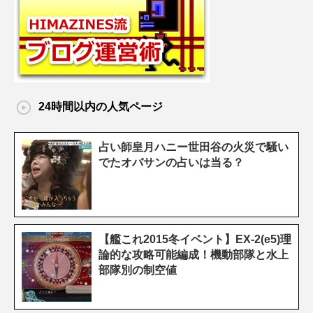
24時間以内の人気ページ
占い師皇月ハニー世田谷の火災で騒い
でたオバサンの占いは当る？
【艦これ2015冬イベント】EX-2(e5)理
論的な攻略可能編成！機動部隊と水上
部隊別の制空値