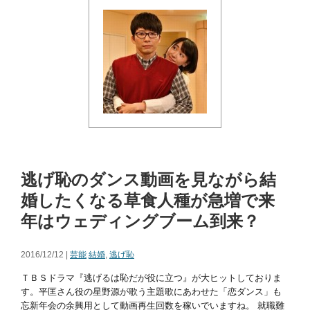
逃げ恥のダンス動画を見ながら結
婚したくなる草食人種が急増で来
年はウェディングブーム到来？
2016/12/12 |
芸能
結婚
,
逃げ恥
ＴＢＳドラマ『逃げるは恥だが役に立つ』が大ヒットしておりま
す。平匡さん役の星野源が歌う主題歌にあわせた「恋ダンス」も
忘新年会の余興用として動画再生回数を稼いでいますね。 就職難