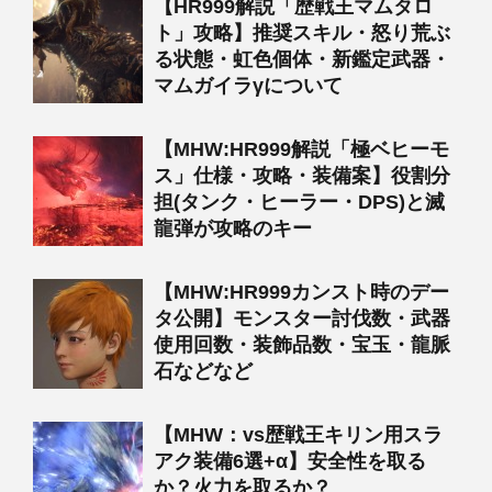
【HR999解説「歴戦王マムタロ
ト」攻略】推奨スキル・怒り荒ぶ
る状態・虹色個体・新鑑定武器・
マムガイラγについて
【MHW:HR999解説「極ベヒーモ
ス」仕様・攻略・装備案】役割分
担(タンク・ヒーラー・DPS)と滅
龍弾が攻略のキー
【MHW:HR999カンスト時のデー
タ公開】モンスター討伐数・武器
使用回数・装飾品数・宝玉・龍脈
石などなど
【MHW：vs歴戦王キリン用スラ
アク装備6選+α】安全性を取る
か？火力を取るか？