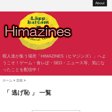
About
暇人達が集う場所「HIMAZINES（ヒマジンズ）」へよ
うこそ！ゲーム・食レぽ・SEO・ニュース等、気にな
ったことを配信中！
ホーム
>
芸能
>
「 逃げ恥 」 一覧