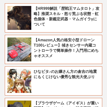
【HR999解説「歴戦王マムタロト」攻
略】推奨スキル・怒り荒ぶる状態・虹
色個体・新鑑定武器・マムガイラγに
ついて
【Amazon人気の格安小型ドローン
T100レビュー】傾きセンサー内蔵コ
ントローラで簡単操作！入門用にめち
ゃオススメ
ひなビタ♪のお嬢さん方の倉吉の地震
にもくじけない優秀な観光大使ぶり
【ブラウザゲーム（アイギス）が重い