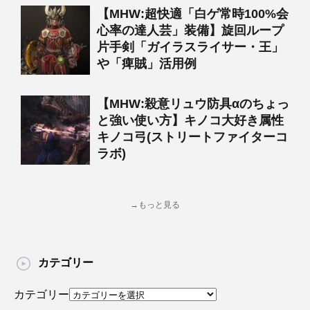
【MHW:超快適「白ゲ常時100%会
心率の達人芸」装備】旋回ループ
片手剣「ガイラスライサー・王」
や「痺賊」活用例
【MHW:殺意リュウ防具αのちょっ
と強い使い方】キノコ大好き属性
キノコ弓(ストリートファイターコ
ラボ)
→もっと見る
カテゴリー
カテゴリー