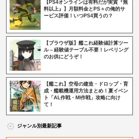
【PS4オンラインは有料だが実質『無
料以上』】月額料金とPS＋の俺的サ
ービス評価！いつPS4買うの？
【ブラウザ版】艦これ経験値計算ツー
ル – 経験値テーブル不要！レベリング
のお供にどうぞ！
【艦これ】空母の建造・ドロップ・育
成・艦載機運用方法まとめ！夏イベン
ト「AL作戦・MI作戦」攻略に向け
て！
ジャンル別最新記事