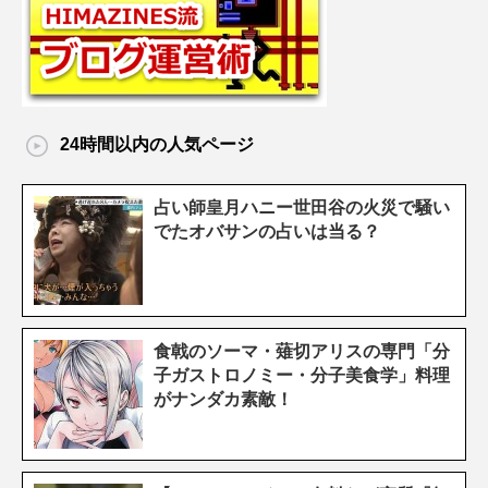
24時間以内の人気ページ
占い師皇月ハニー世田谷の火災で騒い
でたオバサンの占いは当る？
食戟のソーマ・薙切アリスの専門「分
子ガストロノミー・分子美食学」料理
がナンダカ素敵！