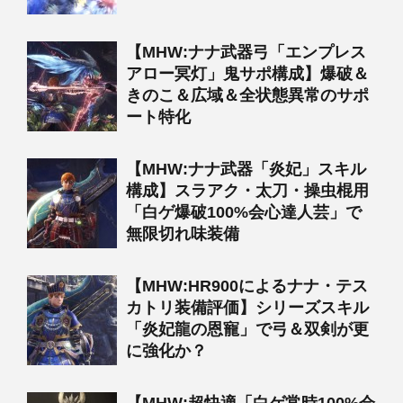
【MHW:ナナ武器弓「エンプレス
アロー冥灯」鬼サポ構成】爆破＆
きのこ＆広域＆全状態異常のサポ
ート特化
【MHW:ナナ武器「炎妃」スキル
構成】スラアク・太刀・操虫棍用
「白ゲ爆破100%会心達人芸」で
無限切れ味装備
【MHW:HR900によるナナ・テス
カトリ装備評価】シリーズスキル
「炎妃龍の恩寵」で弓＆双剣が更
に強化か？