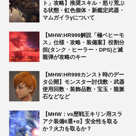
ト」攻略】推奨スキル・怒り荒ぶ
る状態・虹色個体・新鑑定武器・
マムガイラγについて
【MHW:HR999解説「極ベヒーモ
ス」仕様・攻略・装備案】役割分
担(タンク・ヒーラー・DPS)と滅
龍弾が攻略のキー
【MHW:HR999カンスト時のデー
タ公開】モンスター討伐数・武器
使用回数・装飾品数・宝玉・龍脈
石などなど
【MHW：vs歴戦王キリン用スラ
アク装備6選+α】安全性を取る
か？火力を取るか？