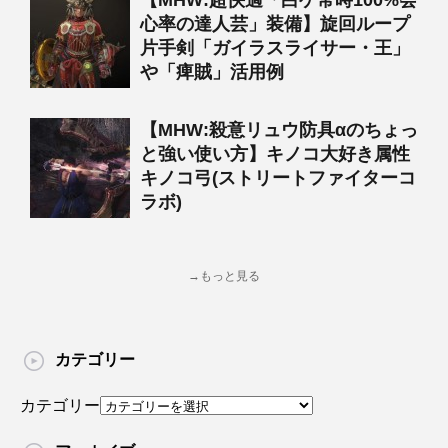
【MHW:超快適「白ゲ常時100%会
心率の達人芸」装備】旋回ループ
片手剣「ガイラスライサー・王」
や「痺賊」活用例
【MHW:殺意リュウ防具αのちょっ
と強い使い方】キノコ大好き属性
キノコ弓(ストリートファイターコ
ラボ)
→もっと見る
カテゴリー
カテゴリー