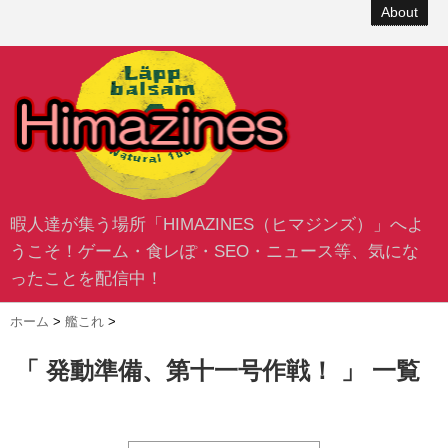
About
暇人達が集う場所「HIMAZINES（ヒマジンズ）」へよ
うこそ！ゲーム・食レぽ・SEO・ニュース等、気にな
ったことを配信中！
ホーム
>
艦これ
>
「 発動準備、第十一号作戦！ 」 一覧