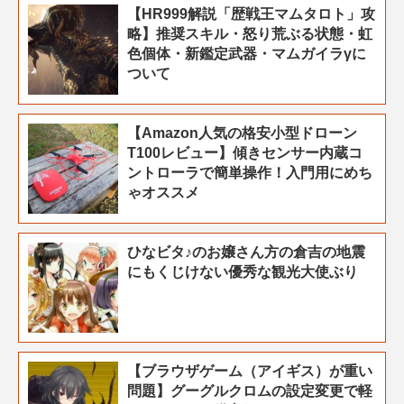
【HR999解説「歴戦王マムタロト」攻
略】推奨スキル・怒り荒ぶる状態・虹
色個体・新鑑定武器・マムガイラγに
ついて
【Amazon人気の格安小型ドローン
T100レビュー】傾きセンサー内蔵コ
ントローラで簡単操作！入門用にめち
ゃオススメ
ひなビタ♪のお嬢さん方の倉吉の地震
にもくじけない優秀な観光大使ぶり
【ブラウザゲーム（アイギス）が重い
問題】グーグルクロムの設定変更で軽