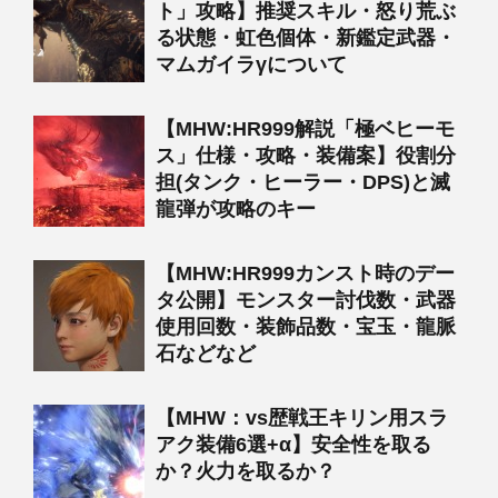
ト」攻略】推奨スキル・怒り荒ぶ
る状態・虹色個体・新鑑定武器・
マムガイラγについて
【MHW:HR999解説「極ベヒーモ
ス」仕様・攻略・装備案】役割分
担(タンク・ヒーラー・DPS)と滅
龍弾が攻略のキー
【MHW:HR999カンスト時のデー
タ公開】モンスター討伐数・武器
使用回数・装飾品数・宝玉・龍脈
石などなど
【MHW：vs歴戦王キリン用スラ
アク装備6選+α】安全性を取る
か？火力を取るか？