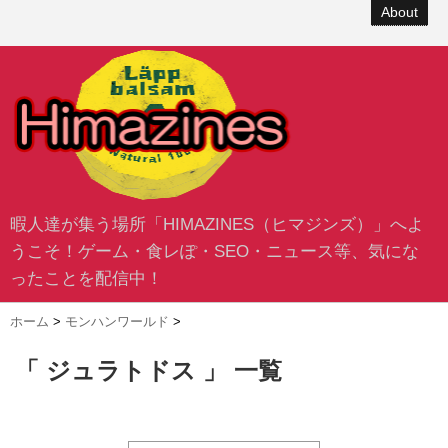
About
暇人達が集う場所「HIMAZINES（ヒマジンズ）」へよ
うこそ！ゲーム・食レぽ・SEO・ニュース等、気にな
ったことを配信中！
ホーム
>
モンハンワールド
>
「 ジュラトドス 」 一覧