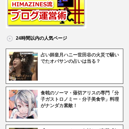
24時間以内の人気ページ
占い師皇月ハニー世田谷の火災で騒い
でたオバサンの占いは当る？
食戟のソーマ・薙切アリスの専門「分
子ガストロノミー・分子美食学」料理
がナンダカ素敵！