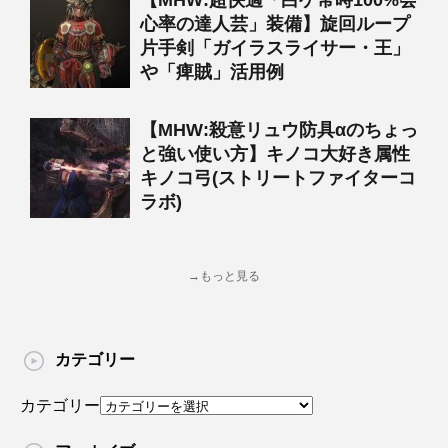
【MHW:超快適「白ゲ常時100%会
心率の達人芸」装備】旋回ループ
片手剣「ガイラスライサー・王」
や「痺賊」活用例
【MHW:殺意リュウ防具αのちょっ
と強い使い方】キノコ大好き属性
キノコ弓(ストリートファイターコ
ラボ)
→もっと見る
カテゴリー
カテゴリー