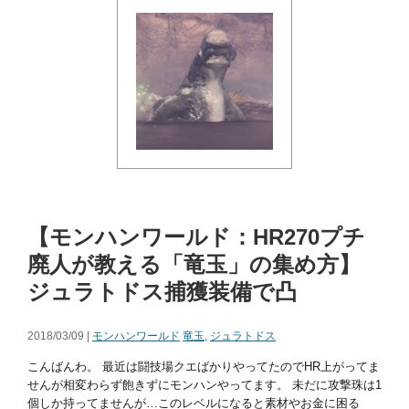
【モンハンワールド：HR270プチ
廃人が教える「竜玉」の集め方】
ジュラトドス捕獲装備で凸
2018/03/09 |
モンハンワールド
竜玉
,
ジュラトドス
こんばんわ。 最近は闘技場クエばかりやってたのでHR上がってま
せんが相変わらず飽きずにモンハンやってます。 未だに攻撃珠は1
個しか持ってませんが…このレベルになると素材やお金に困る