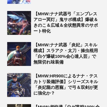
【MHW:ナナ武器弓「エンプレス
アロー冥灯」鬼サポ構成】爆破＆
きのこ＆広域＆全状態異常のサポ
ート特化
【MHW:ナナ武器「炎妃」スキル
構成】スラアク・太刀・操虫棍用
「白ゲ爆破100%会心達人芸」で
無限切れ味装備
【MHW:HR900によるナナ・テス
カトリ装備評価】シリーズスキル
「炎妃龍の恩寵」で弓＆双剣が更
に強化か？