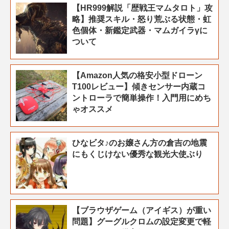
【HR999解説「歴戦王マムタロト」攻
略】推奨スキル・怒り荒ぶる状態・虹
色個体・新鑑定武器・マムガイラγに
ついて
【Amazon人気の格安小型ドローン
T100レビュー】傾きセンサー内蔵コ
ントローラで簡単操作！入門用にめち
ゃオススメ
ひなビタ♪のお嬢さん方の倉吉の地震
にもくじけない優秀な観光大使ぶり
【ブラウザゲーム（アイギス）が重い
問題】グーグルクロムの設定変更で軽