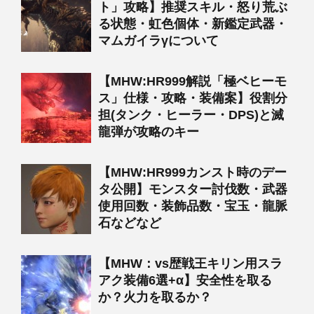
ト」攻略】推奨スキル・怒り荒ぶ
る状態・虹色個体・新鑑定武器・
マムガイラγについて
【MHW:HR999解説「極ベヒーモ
ス」仕様・攻略・装備案】役割分
担(タンク・ヒーラー・DPS)と滅
龍弾が攻略のキー
【MHW:HR999カンスト時のデー
タ公開】モンスター討伐数・武器
使用回数・装飾品数・宝玉・龍脈
石などなど
【MHW：vs歴戦王キリン用スラ
アク装備6選+α】安全性を取る
か？火力を取るか？