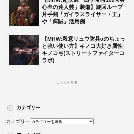
【MHW:超快適「白ゲ常時100%会
心率の達人芸」装備】旋回ループ
片手剣「ガイラスライサー・王」
や「痺賊」活用例
【MHW:殺意リュウ防具αのちょっ
と強い使い方】キノコ大好き属性
キノコ弓(ストリートファイターコ
ラボ)
→もっと見る
カテゴリー
カテゴリー