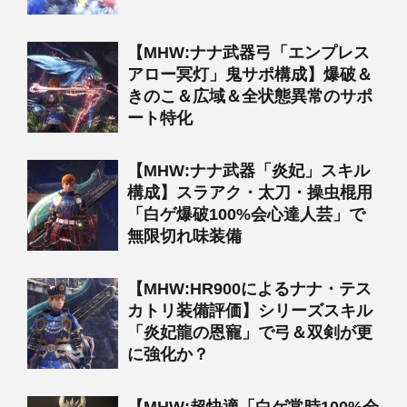
【MHW:ナナ武器弓「エンプレス
アロー冥灯」鬼サポ構成】爆破＆
きのこ＆広域＆全状態異常のサポ
ート特化
【MHW:ナナ武器「炎妃」スキル
構成】スラアク・太刀・操虫棍用
「白ゲ爆破100%会心達人芸」で
無限切れ味装備
【MHW:HR900によるナナ・テス
カトリ装備評価】シリーズスキル
「炎妃龍の恩寵」で弓＆双剣が更
に強化か？