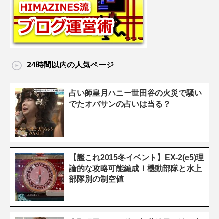
24時間以内の人気ページ
占い師皇月ハニー世田谷の火災で騒い
でたオバサンの占いは当る？
【艦これ2015冬イベント】EX-2(e5)理
論的な攻略可能編成！機動部隊と水上
部隊別の制空値