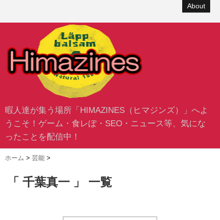
About
暇人達が集う場所「HIMAZINES（ヒマジンズ）」へよ
うこそ！ゲーム・食レぽ・SEO・ニュース等、気にな
ったことを配信中！
ホーム
>
芸能
>
「 千葉真一 」 一覧