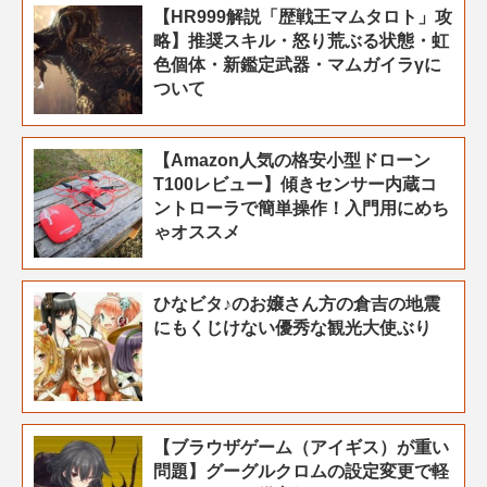
【HR999解説「歴戦王マムタロト」攻
略】推奨スキル・怒り荒ぶる状態・虹
色個体・新鑑定武器・マムガイラγに
ついて
【Amazon人気の格安小型ドローン
T100レビュー】傾きセンサー内蔵コ
ントローラで簡単操作！入門用にめち
ゃオススメ
ひなビタ♪のお嬢さん方の倉吉の地震
にもくじけない優秀な観光大使ぶり
【ブラウザゲーム（アイギス）が重い
問題】グーグルクロムの設定変更で軽