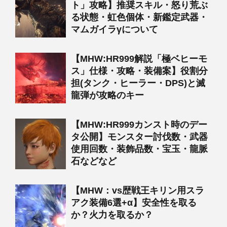
ト」攻略】推奨スキル・怒り荒ぶ
る状態・虹色個体・新鑑定武器・
マムガイラγについて
【MHW:HR999解説「極ベヒーモ
ス」仕様・攻略・装備案】役割分
担(タンク・ヒーラー・DPS)と滅
龍弾が攻略のキー
【MHW:HR999カンスト時のデー
タ公開】モンスター討伐数・武器
使用回数・装飾品数・宝玉・龍脈
石などなど
【MHW：vs歴戦王キリン用スラ
アク装備6選+α】安全性を取る
か？火力を取るか？