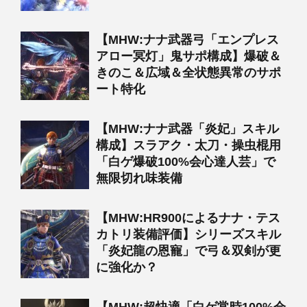
【MHW:ナナ武器弓「エンプレス
アロー冥灯」鬼サポ構成】爆破＆
きのこ＆広域＆全状態異常のサポ
ート特化
【MHW:ナナ武器「炎妃」スキル
構成】スラアク・太刀・操虫棍用
「白ゲ爆破100%会心達人芸」で
無限切れ味装備
【MHW:HR900によるナナ・テス
カトリ装備評価】シリーズスキル
「炎妃龍の恩寵」で弓＆双剣が更
に強化か？