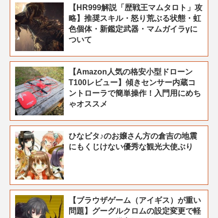
【HR999解説「歴戦王マムタロト」攻
略】推奨スキル・怒り荒ぶる状態・虹
色個体・新鑑定武器・マムガイラγに
ついて
【Amazon人気の格安小型ドローン
T100レビュー】傾きセンサー内蔵コ
ントローラで簡単操作！入門用にめち
ゃオススメ
ひなビタ♪のお嬢さん方の倉吉の地震
にもくじけない優秀な観光大使ぶり
【ブラウザゲーム（アイギス）が重い
問題】グーグルクロムの設定変更で軽