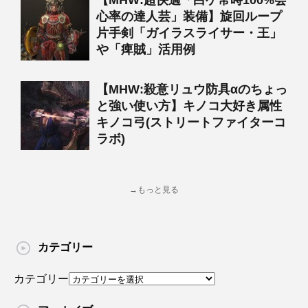
【MHW:超快適「白ゲ常時100%会
心率の達人芸」装備】旋回ループ
片手剣「ガイラスライサー・王」
や「痺賊」活用例
【MHW:殺意リュウ防具αのちょっ
と強い使い方】キノコ大好き属性
キノコ弓(ストリートファイターコ
ラボ)
→もっと見る
カテゴリー
カテゴリー