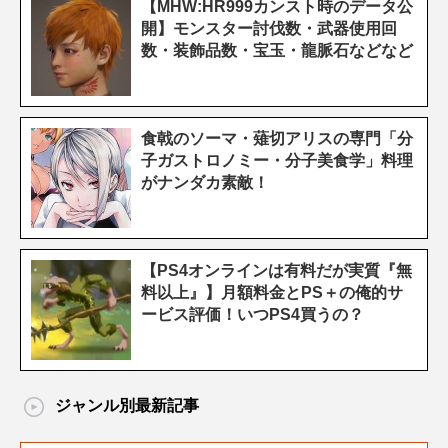
【MHW:HR999カンスト時のデータ公
開】モンスター討伐数・武器使用回
数・装飾品数・宝玉・龍脈石などなど
食戟のソーマ・薙切アリスの専門「分
子ガストロノミー・分子美食学」料理
がナンダカ素敵！
【PS4オンラインは有料だが実質『無
料以上』】月額料金とPS＋の俺的サ
ービス評価！いつPS4買うの？
ジャンル別最新記事