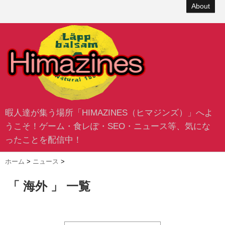
About
暇人達が集う場所「HIMAZINES（ヒマジンズ）」へよ
うこそ！ゲーム・食レぽ・SEO・ニュース等、気にな
ったことを配信中！
ホーム
>
ニュース
>
「 海外 」 一覧